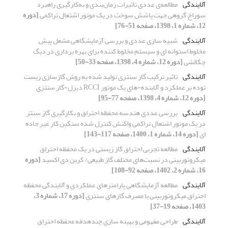
آلایندگی
مطالعه‌ی عددی تاثیرات زمان‌بندی و به‌کارگیری راهبرد
سوراخ گروهی جهت پاشش سوخت در یک موتور اشتعال تراکمی
[دوره
12، شماره 1، 1398، صفحه 51-76]
آلایندگی
شبیه سازی عددی و بررسی آزمایشگاهی مشعل پیش
مخلوط استوانه ای و سیستم مخلوط کننده برای بهره برداری در دیگ
چگالشی
[دوره 12، شماره 4، 1398، صفحه 33-50]
آلایندگی
تاثیر ترکیب گاز سنتزی تولید شده به روش گازسازی زیست
توده بر عملکرد و آلاینده-های یک موتور RCCI دیزل-گاز سنتزی
[دوره 12، شماره 4، 1398، صفحه 77-95]
آلایندگی
بررسی عددی هندسه محفظه احتراق و بکارگیری گاز سنتز
در یک موتور اشتعال تراکمی واکنش کنترل شده سنگین کار غیر جاده
ای
[دوره 14، شماره 1، 1400، صفحه 117-143]
آلایندگی
مطالعه تجربی احتراق گاز زیستی در یک محفظه احتراق
میکروتوربینی در نسبت‌های مختلف گاز طبیعی/ کربن دی اکسید
[دوره
16، شماره 2، 1402، صفحه 92-108]
آلایندگی
مطالعه آزمایشگاهی پارامترهای عملکردی و آلایندگی محفظه
احتراق میکروتوربینی با مصرف گازهای سنتزی
[دوره 17، شماره 3،
1403، صفحه 19-37]
آلایندگی
طراحی مفهومی و بهینه سازی چندهدفه محفظه احتراق