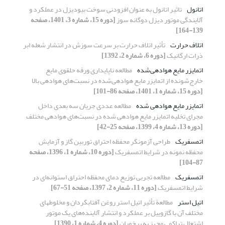
اتانول
تاثیر اتانول به عنوان افزودنی سوخت بیودیزل در عملکرد و
آلایندگی موتور دیزل دوگانه سوز
[دوره 15، شماره 3، 1401، صفحه
139-164]
اتلاف حرارت
تأثیر اتلاف حرارت بر سرعت سوزش در انتشار شعله ابر
ذرات ارگانیک
[دوره 6، شماره 2، 1392]
اتمایزر مایع هوادهی‌شده
مطالعه ناپایداری ورقه حلقوی مایع
خارج‌شونده از اتمایزر مایع هوادهی‌شده در نسبت‌های هوادهی بالا
[دوره 15، شماره 1، 1401، صفحه 86-101]
اتمایزر مایع هوادهی شده
مطالعه عددی جریان سه بعدی داخل
مجرای تخلیه اتمایزر مایع هوادهی شده در نسبت‌های هوادهی مختلف
[دوره 13، شماره 4، 1399، صفحه 25-42]
اتمسفریک
طراحی آزمونگر محفظه احتراق توربین گاز و آزمایش
محفظه نمونه در شرایط اتمسفریک
[دوره 10، شماره 1، 1396، صفحه
87-104]
اتمسفریک
مطالعه تجربی توزیع دمای محفظه احتراق استوانه‌ای در
شرایط اتمسفریک
[دوره 11، شماره 2، 1397، صفحه 51-67]
اتیل ­استر
مطالعة تأثیر اتیل­ استر روغن آفتابگردان و مخلوط­های
مختلف آن با گازوییل بر عملکرد و انتشار آلاینده‌های یک موتور
اشتعال­ تراکمی مجهز به پرخوران
[دوره 4، شماره 1، 1390]