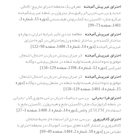
احتراق غیر پیش آمیخته
معرفی یک محفظه احتراق مارپیچ-کانالی
جدید و بررسی تجربی اثر رقیق‌ساز نیتروژن بر شعله غیر پیشآمیخته
میکرو متان- اکسیژن به کمک روش طیف‌سنجی
[دوره 15، شماره 3،
1401، صفحه 73-99]
احتراق غیرپیش‌آمیخته
مطالعه عددی تاثیر شرایط حرارتی دیواره و
ساختار اکسنده بر ساختار شعله و رژیم احتراقی در کوره احتراق
غیرپیش‌آمیخته
[دوره 14، شماره 3، 1400، صفحه 98-122]
احتراق غیرپیش‌آمیخته
اثر میزان پیچش جریان بر احتمال اشتعال
موفق و نحوه انتشار هسته اولیه شعله در مشعل پیچشی دوگانه
امیرکبیر
[دوره 12، شماره 4، 1398، صفحه 129-158]
احتراق غیرپیش‌آمیخته
اثر میزان پیچش جریان بر احتمال اشتعال
موفق و نحوه انتشار هسته اولیه شعله در مشعل پیچشی دوگانه
[دوره
15، شماره 4، 1401، صفحه 129-158]
احتراق فرا-بحرانی
بررسی دینامیک جریان برشی محوری گذر-بحرانی
در شعله کرایوژنیک متان-اکسیژن مایع و هیدروژن _اکسیژن مایع با
استفاده از SLFM گاز واقعی
[دوره 14، شماره 1، 1400، صفحه 1-27]
احتراق کاتالیزوری
بررسی عددی اثر استفاده از محیط متخلخل
کاتالیزوری بر انتشار آلاینده‌های سوخت آمونیاک در محفظه احتراق با
مقیاس مزو
[دوره 18، شماره 2، 1404، صفحه 49-69]