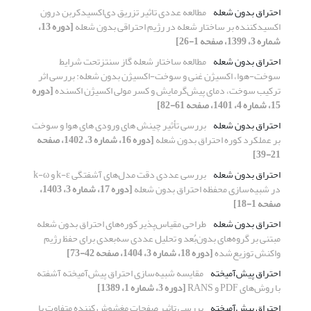
احتراق بدون شعله
مطالعه عددی تاثیر تزریق دی‌اکسیدکربن درون
اکسیدکننده بر ساختار شعله در رژیم احتراقی بدون شعله
[دوره 13،
شماره 3، 1399، صفحه 1-26]
احتراق بدون شعله
مطالعه ساختار شعله گاز سنتزتحت شرایط
سوخت-هوا، اکسیژن غنی و سوخت-اکسیژن بدون شعله: بررسی اثر
ترکیب سوخت، دمای پیش‌گرمایش و کسر مولی اکسیژن اکسنده
[دوره
15، شماره 4، 1401، صفحه 61-82]
احتراق بدون شعله
بررسی تأثیر چینش های ورودی های هوا و سوخت
بر عملکرد کوره احتراق بدون شعله
[دوره 16، شماره 3، 1402، صفحه
21-39]
احتراق بدون شعله
بررسی عددی دقت مدل‌های آشفتگی k-ε و k-ω
در شبیه‌سازی محفظه احتراق بدون شعله
[دوره 17، شماره 3، 1403،
صفحه 1-18]
احتراق بدون شعله
طراحی مقیاس‌پذیر کوره‌های احتراق بدون شعله
مبتنی بر گروه‌های بدون‌بُعد و تحلیل عددی سه‌بعدی برای حفظ رژیم
واکنش توزیع‌شده
[دوره 18، شماره 3، 1404، صفحه 42-73]
احتراق پیش‌آمیخته
مقایسه شبیه‌سازی احتراق پیش‌آمیخته آشفته
با روش‌های PDF و RANS
[دوره 3، شماره 1، 1389]
احتراق پیش‌آمیخته
بررسی تاثیر صفحات مغشوش کننده متفاوت با