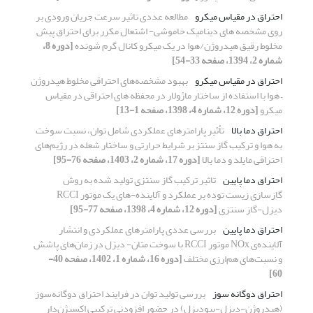
احتراق در مقیاس میکرو
مطالعه عددی تاثیر سرعت جریان ورودی بر
روی مشخصه­ های دینامیک خاموشی- اشتعال مکرر برای احتراق پیش
­مخلوط رقیق هیدروژن/هوا در یک میکرو کانال گرم شونده
[دوره 8،
شماره 2، 1394، صفحه 33-54]
احتراق در مقیاس میکرو
بهبود مشخصه‌های احتراقی مخلوط هیدروژن
– هوا با استفاده از ساختار ماژولار در محفظه های احتراقی در مقیاس
میکرو
[دوره 12، شماره 4، 1398، صفحه 1-13]
احتراق دما بالا
تأثیر پارامترهای عملکردی شامل توان، نسبت سوخت
به هوا و ترکیب گاز سنتز بر شرایط حرارتی و ساختار شعله در رژیم‌های
احتراقی مایلد و دما بالا
[دوره 17، شماره 2، 1403، صفحه 76-95]
احتراق دما پایین
تاثیر ترکیب گاز سنتزی تولید شده به روش
گازسازی زیست توده بر عملکرد و آلاینده-های یک موتور RCCI
دیزل-گاز سنتزی
[دوره 12، شماره 4، 1398، صفحه 77-95]
احتراق دما پایین
بررسی عددی پارامترهای عملکردی و انتشار
آلاینده‌ی NOx موتور RCCI با سوخت متان- دیزل در زمان‌های پاشش
و نسبت‌های هم‌ارزی مختلف
[دوره 16، شماره 1، 1402، صفحه 40-
60]
احتراق دوگانه سوز
بررسی تولید توان در فرایند احتراق دوگانه‌سوز
(هیدروژن-دیزل-بیودیزل) در حضور افزودنی‌ ترکیبی اکسیژن‌دار