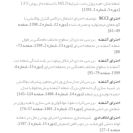
شعله متان-هیدروژن تحت شرایط MILD با استفاده از روش LES
[دوره 5، شماره 1، 1391]
احتراق RCCI
توصیف احتراق اشتعال تراکمی کنترل واکنشی با
گونه‌های مهم تولید و مصرف شده
[دوره 12، شماره 2، 1398، صفحه
49-61]
احتراق آشفته
بررسی عددی اثر سطوح مختلف ناهمگنی بر طول
شعله آشفته در محفظه احتراق
[دوره 13، شماره 2، 1399، صفحه 73-
88]
احتراق آشفته
بررسی عددی اثر مکان پیلوت بر بلندشدگی شعله جت
آشفته با سطوح مختلف ناهمگنی در محفظه احتراق
[دوره 13، شماره 4،
1399، صفحه 79-95]
احتراق آشفته
بررسی اثر مدل‌سازی وردایی متغیر پیشرفت واکنش
در شبیه سازی گردابه ‎های بزرگِ شعله آشفته پیش‌مخلوط با مدل
خمینه تولیدی ریزشعله
[دوره 14، شماره 4، 1400، صفحه 124-145]
احتراق آشفته
بررسی اثرات نفوذ مولکولی و غنی سازی با هیدروژن بر
شعله‌ی چرخشی طبقه‌ای
[دوره 15، شماره 2، 1401، صفحه 57-74]
احتراق اتلاف ادی
شبیه‌سازی سه‌بعدی احتراق پودر زغال در دهانه
لوله دمش کوره‌بلند در ذوب‌آهن اصفهان
[دوره 11، شماره 1، 1397،
صفحه 1-27]