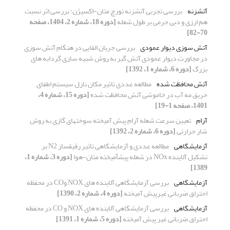
آتشزنه
بررسی تجربی آتشزنه تورچ متان-اکسیژن: بررسی اثر نسبت
هم ارزی و دبی جرمی بر طول شعله
[دوره 18، شماره 2، 1404، صفحه
70-82]
آتش سوزی دیوار عمودی
بررسی جریان القایی در هنگام آتش سوزی
در مجاورت دیوار عمودی آتش گیر به روش شبیه سازی گردابه های
بزرگ
[دوره 6، شماره 1، 1392]
آتش محافظت شده
مطالعه عددی تاثیر مکان نازل سیستم اطفای
حریق مه آب در خاموشی آتش محافظت شده
[دوره 15، شماره 4،
1401، صفحه 1-19]
آرام
تعیین سرعت شعله آرام پیش آمیخته سوختهای گازی به روش
شار حرارتی
[دوره 6، شماره 2، 1392]
آزمایشگاهی
مطالعه عددی و آزمایشگاهی تاثیر رقیقساز N2 بر
تشکیل آلاینده NOx در شعله پیشآمیخته متان-هوا
[دوره 3، شماره 1،
1389]
آزمایشگاهی
بررسی آزمایشگاهی آلاینده ­های NOX وCO در محفظه
احتراق ضربانی غیرپیش­ آمیخته
[دوره 4، شماره 2، 1390]
آزمایشگاهی
بررسی آزمایشگاهی آلاینده­ های NOX و CO در محفظه
احتراق ضربانی غیر پیش­ آمیخته
[دوره 5، شماره 1، 1391]