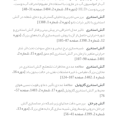
آب از امولسیون آب در مازوت با استفاده از مفهوم انحراف آب‌دوست –
چربی‌دوست (HLD)
[دوره 18، شماره 2، 1404، صفحه 31-48]
آتش استخری
بررسی تجربی و تحلیلی گسترش و دمای شعله در آتش
استخری با تاثیر ذرات نانو
[دوره 2، شماره 1، 1388]
آتش استخری
تاثیر مدل احتراقی در پیش بینی رفتار آتش استخری و
تنوره حرارتی حاصل از آن با روش شبیه‌سازی گردابه‌های بزرگ
[دوره
12، شماره 3، 1398، صفحه 87-105]
آتش استخری
شبیه‌‌سازی نرخ تبخیر و دمای سوخت تحت اثر شار
حرارتی متغیر با زمان در آتش استخری کم عمق
[دوره 15، شماره 2،
1401، صفحه 90-107]
آتش استخری
مطالعه عددی مخاطرات تشعشعِ آتش استخری در
مخازن بزرگ مقیاس ذخیره مشتقات نفتی در حالت بدون باد
[دوره 16،
شماره 1، 1402، صفحه 107-124]
آتش استخری گازوئیل
مطالعة عددی تأثیر دما و رطوبت نسبی هوای
محیط بر آتش‌ استخری گازوئیل
[دوره 17، شماره 2، 1403، صفحه 57-
76]
آتش چرخان
بررسی دقت مدل‏های زیرشبکه در مدل‏سازی آتش
چرخان درونی توسط روش شبیه ‏سازی گردابه‏ های بزرگ
[دوره 13،
شماره 2، 1399، صفحه 41-56]