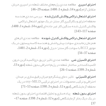
احتراق اسپری
مطالعه عددی رژیم‌های مختلف شعله در اسپری جریان
متقابل آرام
[دوره 14، شماره 1، 1400، صفحه 29-46]
احتراق اشتعال تراکمی واکنش کنترل‌شده
بررسی عددی هندسه
محفظه احتراق و بکارگیری گاز سنتز در یک موتور اشتعال تراکمی
واکنش کنترل شده سنگین کار غیر جاده ای
[دوره 14، شماره 1، 1400،
صفحه 117-143]
احتراق اشتعال تراکمی واکنش کنترل شونده
مطالعه عددی اثرهای
همزمان زمانبندی سوخت پیش‌پاشش و هندسه کاسه پیستون در یک
موتور RCCI با سوخت گازسنتز/دیزل
[دوره 15، شماره 2، 1401،
صفحه 37-56]
احتراق اکسیژن غنی
مطالعه عددی تاثیر تزریق دی‌اکسیدکربن درون
اکسیدکننده بر ساختار شعله در رژیم احتراقی بدون شعله
[دوره 13،
شماره 3، 1399، صفحه 1-26]
احتراق اکسیژنی
تاثیر دمای پیشگرم و میزان رقیق‌سازی بر میدان
احتراقی و ترکیب محصولات در ‏احتراق ترکیبی ‏oxy-MILD‏ در یک
محفظه‎ ‎آزمایشگاهی
[دوره 12، شماره 3، 1398، صفحه 53-71]
احتراق بدون شعله
پیاده‌سازی و تحلیل اقتصادی احتراق بدون شعله
در یک دیگ بخار آزمایشگاهی
[دوره 12، شماره 3، 1398، صفحه 17-
37]