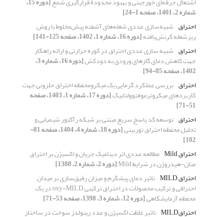
اشتعال جرقّه‌ای خورجینی و بهبود محدودۀ قرارگیری شمع
[دوره 15،
شماره 2، 1401، صفحه 1-24]
احتراق
شبیه‌سازی عددی شعله‌های ‌آشفته پیش‌مخلوط با روش
ریزشعله کرنش‌یافته
[دوره 16، شماره 1، 1402، صفحه 125-141]
احتراق
شبیه سازی عددی احتراق در کوره حرارتی و ارائه راهکار
جهت کاهش دمای گازهای ورودی به دودکش
[دوره 16، شماره 3،
1402، صفحه 85-94]
احتراق
بررسی عملکرد گرمایی یک میکرو‌محفظه احتراق حلزونی جهت
کاربردهای میکروترموفتوولتاییک
[دوره 17، شماره 1، 1403، صفحه
51-71]
احتراق
توسعه کد پاسخ سریع مبتنی بر شبکه رآکتور شیمیایی و
تحلیل محفظه احتراق توربینی
[دوره 18، شماره 4، 1404، صفحه 81-
102]
احتراق Mild
مطالعه عددی اثر دینامیک جریان و اکسیژن بر احتراق
متان-هیدروژن در شرایط Mild
[دوره 2، شماره 2، 1388]
احتراق ‏MILD
تاثیر دمای پیشگرم و میزان رقیق‌سازی بر میدان
احتراقی و ترکیب محصولات در ‏احتراق ترکیبی ‏oxy-MILD‏ در یک
محفظه‎ ‎آزمایشگاهی
[دوره 12، شماره 3، 1398، صفحه 53-71]
احتراقMILD
تاثیر غلظت اکسیژن و عدد رینولدز سوخت در ساختار