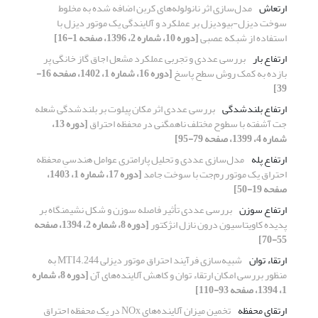
ارتعاش
مدل‌سازی اثر نانولوله‌های کربن اضافه شده به مخلوط
سوخت دیزل-بیودیزل بر عملکرد و آلایندگی یک موتور دیزل با
استفاده از شبکه عصبی
[دوره 10، شماره 2، 1396، صفحه 1-16]
ارتفاع بار
بررسی عددی و تجربی عملکرد مشعل اجاق گاز خانگی پر
بازده به کمک روش سطح پاسخ
[دوره 16، شماره 1، 1402، صفحه 16-
39]
ارتفاع بلندشدگی
بررسی عددی اثر مکان پیلوت بر بلندشدگی شعله
جت آشفته با سطوح مختلف ناهمگنی در محفظه احتراق
[دوره 13،
شماره 4، 1399، صفحه 79-95]
ارتفاع پله
مدل‌سازی عددی و تحلیل پارامتری عوامل هندسیِ محفظه
احتراق یک موتور رم‌جت با سوخت جامد
[دوره 17، شماره 1، 1403،
صفحه 19-50]
ارتفاع سوزن
بررسی عددی تأثیر فاصله سوزن و شکل نشیمنگاه بر
پدیده کاویتاسیون درون نازل انژکتور
[دوره 8، شماره 2، 1394، صفحه
55-70]
ارتقاء توان
شبیه‌سازی فرآیند احتراق موتور دیزلی MTI4.244 به
منظور بررسی امکان ارتقاء توان و کاهش آلاینده‌های آن
[دوره 8، شماره
1، 1394، صفحه 93-110]
ارتقای محفظه
تخمین میزان آلاینده‌های NOx در یک محفظه احتراق