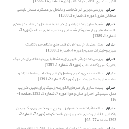
آتش استخری با تاثیر ذرات نانو
[دوره 2، شماره 1، 1388]
احتراق
بررسی تجربی اثر ضخامت و تخلخل بر عملکرد مشعل تابشی
متخلخل فلزی
[دوره 2، شماره 2، 1388]
احتراق
شبیه­ سازی عددی احتراق در محیط متخلخل در حالت دو بعدی
با استفاده از چهار سازوکار شیمیایی چند مرحله­ ای مختلف
[دوره 3،
شماره 1، 1389]
احتراق
پیش­ بینی نرخ سوزش ترکیب­ های مختلف پیروتکنیک
منیزیم-نیترات سدیم
[دوره 4، شماره 2، 1390]
احتراق
بررسی عددی اثر تغییر زاویه مشعل­ها بر پدیده احتراق در دیگ
بخار یک نیروگاه منتخب
[دوره 5، شماره 1، 1391]
احتراق
مطالعه عددی و تجربی مشعل ترکیبی متخلخل-شعله آزاد و
مقایسه آن با مشعل متخلخل
[دوره 5، شماره 2، 1391]
احتراق
بهینه سازی پارامترهای الگوریتم ژنتیک برای تعیین ضرایب
مدل سینتیکی احتراق متان و هوا
[دوره 7، شماره 1، 1393، صفحه 1-
16]
احتراق
مطالعه اثرات نسبت هم­ ارزی و نوع سوخت بر روی یک جریان
واکنشی با فشار و دمای متغیر و زمان اقامت کوتاه
[دوره 7، شماره 2،
1393، صفحه 77-95]
احتراق
شبیه‌سازی فرآیند احتراق موتور دیزلی MTI4.244 به منظور