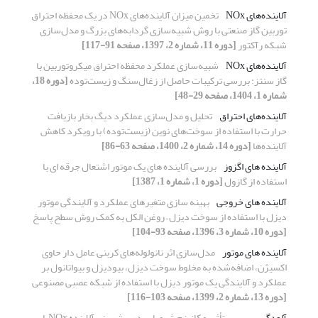
آلاینده‌های NOx
تخمین میزان آلاینده‌های NOx در یک محفظه احتراق
توربین گاز صنعتی با روش شبیه‌سازی گردابه‌های بزرگ و مدل‌سازی
شبکه رآکتور
[دوره 11، شماره 2، 1397، صفحه 91-117]
آلاینده‌های NOx
شبیه‌سازی عملکرد محفظه احتراق میکروتوربین با
گاز سنتز: بررسی ترکیبات حاصل از زغال‌سنگ و زیست‌توده
[دوره 18،
شماره 1، 1404، صفحه 29-48]
آلاینده‌های احتراق
تحلیل و مدل‌سازی عملکرد دیگ بخار بازیافت
حرارت با استفاده از سوخت‌های نوین (زیست‌توده) با رویکرد کاهش
آلاینده‌ها
[دوره 14، شماره 2، 1400، صفحه 63-86]
آلاینده ­های اگزوز
بررسی آلاینده ­های یک موتور اشتعال جرقه ­ای با
استفاده از گازول
[دوره 1، شماره 1، 1387]
آلاینده های خروجی
بهینه سازی متغیرهای عملکرد و آلایندگی موتور
دیزل با استفاده از سوخت دیزل – روغن الکل به کمک روش سطح پاسخ
[دوره 10، شماره 3، 1396، صفحه 93-104]
آلاینده‏ های موتور
مدل‌سازی اثر نانولوله‌های کربنی عامل دار حاوی
اکسیژن، اضافه‌شده به مخلوط سوخت دیزل، بیودیزل و بیواتانول بر
عملکرد و آلایندگی یک موتور دیزل با استفاده از شبکه عصبی مصنوعی
[دوره 13، شماره 2، 1399، صفحه 103-116]
آلودگی
بررسی تأثیر مکانیزم ‌شیمیایی در پیش‌بینی آلاینده NOxبا