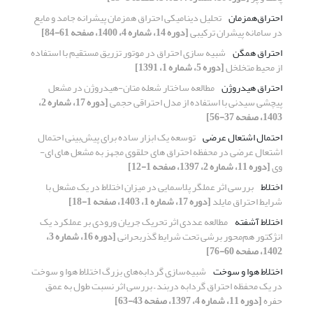
احتراق‌همزمان
تحلیل دینامیکی احتراق همزمان پیشرانه جامد و مایع
در سامانه پیشران ترکیبی
[دوره 14، شماره 4، 1400، صفحه 61-84]
احتراق همگن
شبیه­ سازی احتراق در موتور تزریق مستقیم با استفاده
از محیط متخلخل
[دوره 5، شماره 1، 1391]
احتراق هیدروژن
مطالعه ساختار شعله متان-هیدروژن در مشعل
پیچشی سیدنی با استفاده از مدل احتراقی حجمی
[دوره 17، شماره 2،
1403، صفحه 37-56]
احتمال اشتعال عرضی
توسعه یک ابزار ساده برای پیش‌بینی احتمال
اشتعال عرضی در محفظه احتراق های حلقوی مجهز به مشعل های ای-
وی
[دوره 11، شماره 2، 1397، صفحه 1-12]
اختلاط
بررسی اثر عملگر پلاسمایی در میزان اختلاط در یک مشعل با
شرایط احتراق مایلد
[دوره 17، شماره 1، 1403، صفحه 1-18]
اختلاط آشفته
مطالعه عددی اثر تحریک جریان ورودی بر عملکرد یک
انژکتور هم‌محور برشی تحت شرایط گذربحرانی
[دوره 16، شماره 3،
1402، صفحه 60-76]
اختلاط هوا و سوخت
شبیه‌سازی گردابه‌های بزرگ اختلاط هوا و سوخت
در یک محفظه احتراق گردابه دربند – بررسی اثر نسبت طول به عمق
حفره
[دوره 11، شماره 4، 1397، صفحه 43-63]