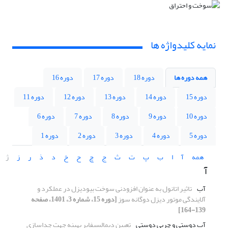
نمایه کلیدواژه ها
همه دوره ها
دوره 18
دوره 17
دوره 16
دوره 15
دوره 14
دوره 13
دوره 12
دوره 11
دوره 10
دوره 9
دوره 8
دوره 7
دوره 6
دوره 5
دوره 4
دوره 3
دوره 2
دوره 1
همه
آ
ا
ب
پ
ت
ث
ج
چ
ح
خ
د
ذ
ر
ز
ژ
آ
آب
تاثیر اتانول به عنوان افزودنی سوخت بیودیزل در عملکرد و
آلایندگی موتور دیزل دوگانه سوز
[دوره 15، شماره 3، 1401، صفحه
139-164]
آب دوستی و چربی دوستی
تعیین دیمالسیفایر بهینه جهت جداسازی