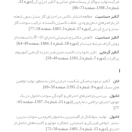
فرآیندتولید بیوگاز از پسماندهای غذایی و آنالیز انرژی آن
[دوره 12،
شماره 3، 1398، صفحه 73-86]
آنالیز حساسیت
مطالعه انتشار ناکس در احتراق گاز سنتز بدون شعله:
اثر پارامترهای دمای ورودی، غلظت اکسیژن اکسنده، ترکیب سوخت گاز
سنتز و نرخ کرنش
[دوره 17، شماره 3، 1403، صفحه 50-77]
آنالیز حساسیت
کاهش مکانیزم شیمیایی احتراق JP-10 با استفاده از
روش گراف مرتبط جهت‌دار
[دوره 18، شماره 1، 1404، صفحه 49-64]
آنالیز گرمایی
تاثیر نانوذرات اکسید منیزیم بر تجزیه گرمایی آمونیوم
پرکلرات
[دوره 7، شماره 2، 1393، صفحه 49-59]
ا
اتان
آنالیز ترمودینامیکی شکست حرارتی اتان به منظور تولید اولفین
های سبک
[دوره 9، شماره 2، 1395، صفحه 59-69]
اتانول
بررسی پارامترهای احتراقی و آلودگی سوخت اتانول در یک
موتور احتراق تراکمی دما پایین
[دوره 11، شماره 3، 1397، صفحه 65-
77]
اتانول
تولید سولکتال از گلیسیرین به‌عنوان افزودنی سوخت بنزین:
سنتز، خواص فیزیکی و شیمیایی، عملکرد موتور و آلاینده‌های حاصل از
احتراق
[دوره 15، شماره 3، 1401، صفحه 50-72]