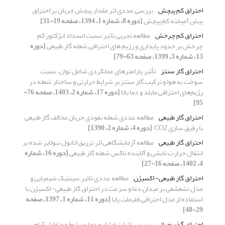
احتراق کم ­پیچش
بررسی عددی اثر مقدار پیچش جریان بر احتراق
پیش ­آمیخته کم ­پیچش
[دوره 8، شماره 1، 1394، صفحه 19-31]
احتراق کم چرخش
مطالعه تجربی تاثیر نسبت انسداد انژکتور کم
چرخش بر حدود پایداری و رژیم های احتراقی شعله گاز طبیعی
[دوره
13، شماره 3، 1399، صفحه 63-79]
احتراق گاز سنتز
تأثیر پارامترهای عملکردی شامل توان، نسبت
سوخت به هوا و ترکیب گاز سنتز بر شرایط حرارتی و ساختار شعله در
رژیم‌های احتراقی مایلد و دما بالا
[دوره 17، شماره 2، 1403، صفحه 76-
95]
احتراق گاز طبیعی
مطالعه­ عددی شعله­ نفوذی جریان مخالف گاز طبیعی
با رقیق­­ سازی CO2
[دوره 4، شماره 2، 1390]
احتراق گاز طبیعی
مطالعه آزمایشگاهی اثر تزریق اتانول نبولایز شده بر
انتقال حرارت تابشی و آلاینده ناکس شعله گاز طبیعی
[دوره 16، شماره
4، 1402، صفحه 16-27]
احتراق گاز طبیعی- اکسیژن
مطالعه عددی تاثیر سینتیک شیمیایی و
مدل تشعشعی بر میدان دما و سرعت در احتراق گاز طبیعی- اکسیژن با
استفاده از مدل احتراقی فلیملت پایا
[دوره 11، شماره 1، 1397، صفحه
29-48]
احتراق گذربحرانی
بررسی اثرات فشار و دما در شعله متقابل آرام