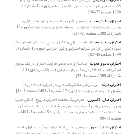
گذر-بحرانی و فرا-بحرانی متان و اکسیژن مایع
[دوره 12، شماره 1،
1398، صفحه 77-96]
احتراق مافوق صوت
بررسی تاثیر تعداد حفره بر بازده احتراقی و
ضریب بازیافت فشار سکون در محفظه احتراق مافوق صوت
[دوره 13،
شماره 1، 1399، صفحه 98-117]
احتراق مافوق صوت
شبیه‌سازی و تحلیل عددی یک موتور اسکرمجت
نمونه (دی ال ار) در شرایط احتراقی و غیر احتراقی
[دوره 13، شماره 3،
1399، صفحه 45-62]
احتراق مافوق صوت
مدلسازی سه بعدی فرایند احتراق در یک موتور
اسکرمجت با لحاظ کردن مکانیزم شیمیایی چند واکنشی
[دوره 13،
شماره 4، 1399، صفحه 1-25]
احتراق مایلد
بررسی اثر عملگر پلاسمایی در میزان اختلاط در یک
مشعل با شرایط احتراق مایلد
[دوره 17، شماره 1، 1403، صفحه 1-18]
احتراق متان- اکسیژن
معرفی یک محفظه احتراق مارپیچ-کانالی جدید
و بررسی تجربی اثر رقیق‌ساز نیتروژن بر شعله غیر پیشآمیخته میکرو
متان- اکسیژن به کمک روش طیف‌سنجی
[دوره 15، شماره 3، 1401،
صفحه 73-99]
احتراق متقارن محور
بررسی عددی اثرات زاویه واگرایی ، طول ناحیه
پیش‌گرمایش، بر روی احتراق و ایجاد آلاینده‌ها در مشعل محیط متخلخل