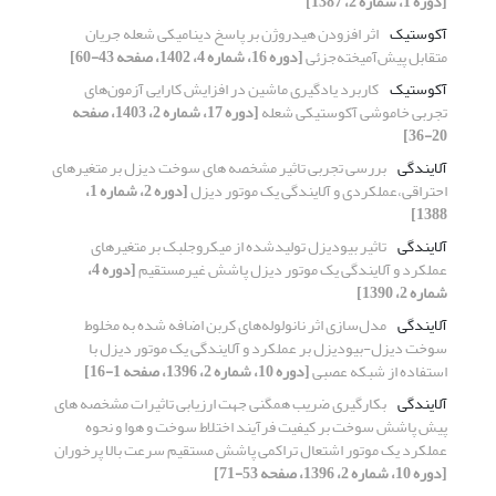
[دوره 1، شماره 2، 1387]
آکوستیک
اثر افزودن هیدروژن بر پاسخ دینامیکی شعله جریان
متقابل پیش‌آمیخته‌جزئی
[دوره 16، شماره 4، 1402، صفحه 43-60]
آکوستیک
کاربرد یادگیری ماشین در افزایش کارایی آزمون‌های
تجربی خاموشی آکوستیکی شعله
[دوره 17، شماره 2، 1403، صفحه
20-36]
آلایندگی
بررسی تجربی تاثیر مشخصه­ های سوخت دیزل بر متغیرهای
احتراقی،عملکردی و آلایندگی یک موتور دیزل
[دوره 2، شماره 1،
1388]
آلایندگی
تاثیر بیودیزل تولید‌شده از میکروجلبک بر متغیرهای
عملکرد و آلایندگی یک موتور دیزل پاشش غیرمستقیم
[دوره 4،
شماره 2، 1390]
آلایندگی
مدل‌سازی اثر نانولوله‌های کربن اضافه شده به مخلوط
سوخت دیزل-بیودیزل بر عملکرد و آلایندگی یک موتور دیزل با
استفاده از شبکه عصبی
[دوره 10، شماره 2، 1396، صفحه 1-16]
آلایندگی
بکارگیری ضریب همگنی جهت ارزیابی تاثیرات مشخصه های
پیش پاشش سوخت بر کیفیت فرآیند اختلاط سوخت و هوا و نحوه
عملکرد یک موتور اشتعال تراکمی پاشش مستقیم سرعت بالا پرخوران
[دوره 10، شماره 2، 1396، صفحه 53-71]