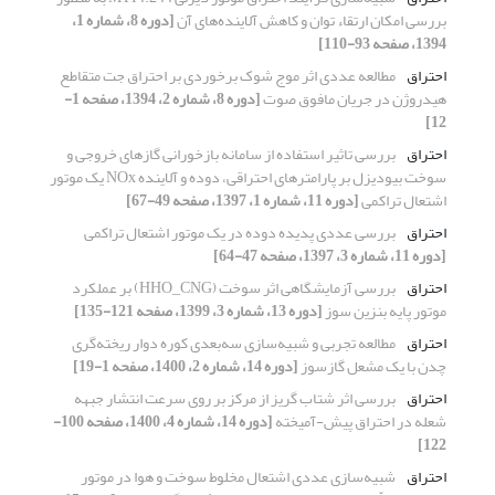
بررسی امکان ارتقاء توان و کاهش آلاینده‌های آن
[دوره 8، شماره 1،
1394، صفحه 93-110]
احتراق
مطالعه عددی اثر موج شوک برخوردی بر احتراق جت متقاطع
هیدروژن در جریان مافوق صوت
[دوره 8، شماره 2، 1394، صفحه 1-
12]
احتراق
بررسی تاثیر استفاده از سامانه بازخورانی گازهای خروجی و
سوخت بیودیزل بر پارامترهای احتراقی، دوده و آلاینده NOx یک موتور
اشتعال تراکمی
[دوره 11، شماره 1، 1397، صفحه 49-67]
احتراق
بررسی عددی پدیده دوده در یک موتور اشتعال تراکمی
[دوره 11، شماره 3، 1397، صفحه 47-64]
احتراق
بررسی آزمایشگاهی اثر سوخت (HHO_CNG) بر عملکرد
موتور پایه بنزین سوز
[دوره 13، شماره 3، 1399، صفحه 121-135]
احتراق
مطالعه تجربی و شبیه‌سازی سه‌بعدی کوره‌ دوار ریخته‌گری
چدن با یک مشعل گازسوز
[دوره 14، شماره 2، 1400، صفحه 1-19]
احتراق
بررسی اثر شتاب گریز از مرکز بر روی سرعت انتشار جبهه
شعله در احتراق پیش-آمیخته
[دوره 14، شماره 4، 1400، صفحه 100-
122]
احتراق
شبیه‌سازی عددی اشتعال مخلوط سوخت و هوا در موتور