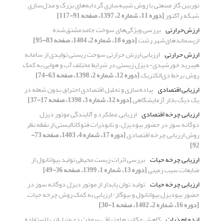
توربین گاز صنعتی با روش شبیه‌سازی گردابه‌های بزرگ و مدل‌سازی
شبکه رآکتور
[دوره 11، شماره 2، 1397، صفحه 91-117]
ارزش‌حرارتی
بررسی ویژگی‌های سوخت جامد‌مشتق‌شده
ازپسماندهای‌شهر رشت
[دوره 18، شماره 2، 1404، صفحه 83-95]
ارزش حرارتی
ارزیابی ارزش حرارتی سوخت زیستی تولیدی از سامانه
هیبرید خورشیدی-دیزل زیستی در شرایط مختلف آب و هوایی به کمک
روش برخط دی‌الکتریک
[دوره 12، شماره 2، 1398، صفحه 63-74]
ارزیابی اقتصادی
پیاده‌سازی و تحلیل اقتصادی احتراق بدون شعله در
یک دیگ بخار آزمایشگاهی
[دوره 12، شماره 3، 1398، صفحه 17-37]
ارزیابی چرخه اقتصادی
ارزیابی عملکرد و آلایندگی موتور دیزل
دوگانه سوز در حضور بیودیزل، و نانوذرات فتوکاتالیستی از نقطه نظر
روش ارزیابی چرخه اقتصادی
[دوره 17، شماره 4، 1403، صفحه 73-
92]
ارزیابی چرخه حیات
بررسی اثرات زیست محیطی تولید بیواتانول از
ضایعات سیب زمینی
[دوره 13، شماره 1، 1399، صفحه 36-49]
ارزیابی چرخه حیات
تولید توان پایدار از موتور دیزل دوگانه سوز در
حضور بیودیزل بیواتانول و بیوگاز: ارزیابی به کمک روش چرخه حیات
[دوره 16، شماره 2، 1402، صفحه 1-30]
ازدحام ذرات
کاهش مکانیزم احتراقی سوخت دی‌متیل‌اتر با استفاده