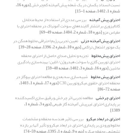
نسبت انسداد یکسان در یک شعله پیش‌آمیخته کم‌چرخش
[دوره 16،
شماره 1، 1402، صفحه 1-15]
احتراق پیش آمیخته
بررسی عددی اثر استفاده از محیط متخلخل
کاتالیزوری بر انتشار آلاینده‌های سوخت آمونیاک در محفظه احتراق با
مقیاس مزو
[دوره 18، شماره 2، 1404، صفحه 49-69]
احتراق پیش‌آمیخته جزئی
تعیین تجربی رژیم احتراقی مخلوط همگن در
یک موتور اشتعال تراکمی
[دوره 10، شماره 2، 1396، صفحه 28-39]
احتراق پیش‌مخلوط
تجزیه و تحلیل صدای حاصل از احتراق محفظه
احتراق توربین گازی با سوخت هیدروژن/ اتلین: بهینه‌سازی یادگیری
ماشین
[دوره 16، شماره 3، 1402، صفحه 40-59]
احتراق پیش مخلوط
شبیه‌سازی سه بعدی و مطالعه احتراق بیوگاز در
محفظه احتراق حلقوی میکروتوربین C30
[دوره 17، شماره 1، 1403،
صفحه 72-86]
احتراق چرخشی
مطالعه تجربی اثر چرخش و رقیق سازی اکسیدکننده
بر پایداری احتراق غیرپیش آمیخته گاز طبیعی
[دوره 3، شماره 1،
1389]
احتراق در ابعاد میکرو
بررسی تاثیر هندسه محفظه و مشخصات
مخلوط ورودی بر پایداری احتراق در ابعاد میکرو و تأثیر آن­ها بر بازده
تشعشعی محفظه میکرو
[دوره 9، شماره 1، 1395، صفحه 59-74]