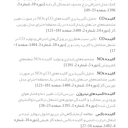
کمک مدل احتراقی نرخ محدود اضمحلال گردابه
[دوره 10، شماره 3،
1396، صفحه 33-49]
آلاینده CO
تحلیل تأثیرپذیری آلاینده‌های CO و NOx در صورت تغییر
مشخصه‌های جت‌های پایدارکننده در یک محفظه احتراق مدل توربین
گاز
[دوره 14، شماره 2، 1400، صفحه 101-121]
آلاینده CO
تاثیر نسبت‌هم‌ارزی بر ویژگی‌های احتراقی و تولید CO در
مشعل متخلخل با کاربرد پخت و پز
[دوره 18، شماره 3، 1404، صفحه 1-
17]
آلاینده NOx
مشخصه‌های پایداری و تولید آلاینده NOx شعله‌های
کم­ پیچش
[دوره 5، شماره 2، 1391]
آلاینده NOx
تحلیل تأثیرپذیری آلاینده‌های CO و NOx در صورت
تغییر مشخصه‌های جت‌های پایدارکننده در یک محفظه احتراق مدل
توربین گاز
[دوره 14، شماره 2، 1400، صفحه 101-121]
آلاینده­ اکسیدهای نیتروژن
بررسی اثرات تغییر دما و فشار هوای
ورودی بر عملکرد و آلایندگی موتورهای اشتعال تراکمی با واکنش­های
کنترل­ شده
[دوره 9، شماره 1، 1395، صفحه 23-38]
آلاینده ناکس
مطالعه آزمایشگاهی اثر تزریق اتانول نبولایز شده بر
انتقال حرارت تابشی و آلاینده ناکس شعله گاز طبیعی
[دوره 16، شماره
4، 1402، صفحه 16-27]