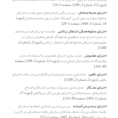
[دوره 12، شماره 2، 1398، صفحه 1-14]
احتراق محیط متخلخل
بررسی تأثیر پارامترهای بدون بعد بر احتراق
مخلوط سوخت بدون کربن آمونیاک/متان درون محیط متخلخل
[دوره
18، شماره 1، 1404، صفحه 1-28]
احتراق مخلوط همگن اشتعال تراکمی
مقایسه دو پیکرهبندی مختلف
در مدل احتراق چند منطقهای مخلوط گاز طبیعی و هپتان نرمال در
موتورهای احتراقی مخلوط همگن اشتعال تراکمی
[دوره 2، شماره 2،
1388]
احتراق مغشوش
مدل‏ سازی احتراق مغشوش با استفاده از مدل
واکنشگاه اختلاط ایدئال اصلاح‌شده
[دوره 12، شماره 2، 1398، صفحه
89-101]
احتراق ناقص
مدلسازی سیستم پیشرانش کاتالیستی در حالت احتراق
ناقص
[دوره 2، شماره 2، 1388]
احتراق نفت‌گاز
مدل‌سازی سینتیک سوختن نفت‌گاز و اصلاح
پارامترهای سیستم کنترل احتراق توربین گاز نیروگاهی
[دوره 17،
شماره 1، 1403، صفحه 98-114]
احتراق نیمه پیش‌آمیخته
بررسی تجربی پایداری شعله و استخراج
نقشه عملکردی یک مشعل متخلخل سازمان یافته سرامیکی در کاربرد
پخت و پز
[دوره 16، شماره 4، 1402، صفحه 1-15]