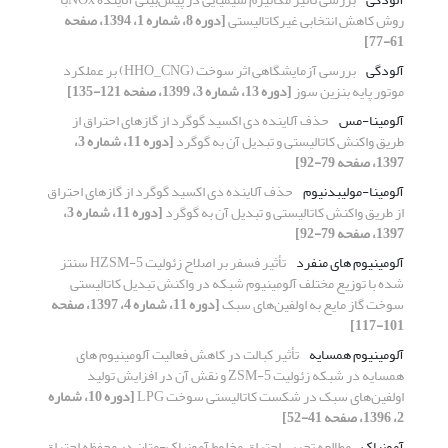
روش کاهش انتخابی غیرکاتالیستی
[دوره 8، شماره 1، 1394، صفحه
61-77]
آلودگی
بررسی آزمایشگاهی اثر سوخت (HHO_CNG) بر عملکرد
موتور پایه بنزین سوز
[دوره 13، شماره 3، 1399، صفحه 121-135]
آلومینا-مس
حذف آلاینده دی اکسید گوگرد از گازهای احتراق از
طریق واکنش کاتالیستی و تبدیل آن به گوگرد
[دوره 11، شماره 3،
1397، صفحه 79-92]
آلومینا-مولیبدنیوم
حذف آلاینده دی اکسید گوگرد از گازهای احتراق
از طریق واکنش کاتالیستی و تبدیل آن به گوگرد
[دوره 11، شماره 3،
1397، صفحه 79-92]
آلومینیوم های منفرد
تأثیر فسفر بر اصلاح زئولیت HZSM-5 سنتز
شده با توزیع مختلف آلومینیوم شبکه در واکنش تبدیل کاتالیستی
سوخت گاز مایع به اولفین‌های سبک
[دوره 11، شماره 4، 1397، صفحه
101-117]
آلومینیوم همسایه
تأثیر کبالت در کاهش فعالیت آلومینیوم های
همسایه در شبکه زئولیت ZSM-5 و نقش آن در افزایش تولید
اولفین‌های سبک در شکست کاتالیستی سوخت LPG
[دوره 10، شماره
2، 1396، صفحه 41-52]
آمونیاک
مطالعه تجربی احتراق مخلوط آمونیاک-متان در محفظه احتراق