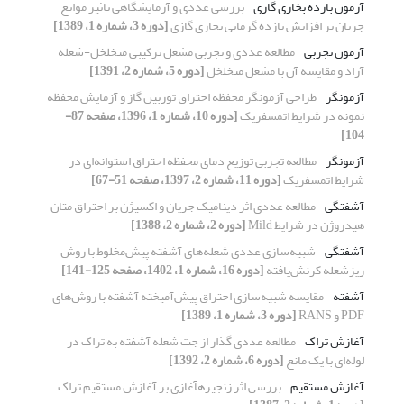
آزمون بازده بخاری گازی
بررسی عددی و آزمایشگاهی تاثیر موانع
جریان بر افزایش بازده گرمایی بخاری گازی
[دوره 3، شماره 1، 1389]
آزمون تجربی
مطالعه عددی و تجربی مشعل ترکیبی متخلخل-شعله
آزاد و مقایسه آن با مشعل متخلخل
[دوره 5، شماره 2، 1391]
آزمونگر
طراحی آزمونگر محفظه احتراق توربین گاز و آزمایش محفظه
نمونه در شرایط اتمسفریک
[دوره 10، شماره 1، 1396، صفحه 87-
104]
آزمونگر
مطالعه تجربی توزیع دمای محفظه احتراق استوانه‌ای در
شرایط اتمسفریک
[دوره 11، شماره 2، 1397، صفحه 51-67]
آشفتگی
مطالعه عددی اثر دینامیک جریان و اکسیژن بر احتراق متان-
هیدروژن در شرایط Mild
[دوره 2، شماره 2، 1388]
آشفتگی
شبیه‌سازی عددی شعله‌های ‌آشفته پیش‌مخلوط با روش
ریزشعله کرنش‌یافته
[دوره 16، شماره 1، 1402، صفحه 125-141]
آشفته
مقایسه شبیه‌سازی احتراق پیش‌آمیخته آشفته با روش‌های
PDF و RANS
[دوره 3، شماره 1، 1389]
آغازش تراک
مطالعه عددی گذار از جت شعله آشفته به تراک در
لوله‌ای با یک مانع
[دوره 6، شماره 2، 1392]
آغازش مستقیم
بررسی اثر زنجیرهآغازی بر آغازش مستقیم تراک