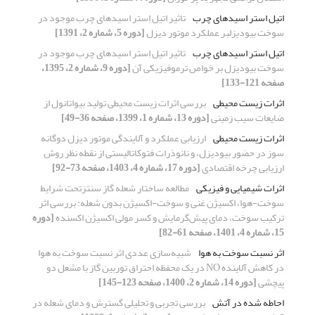
اتیل استر اسیدهای چرب
تاثیر اتیل اِستر اسیدهای چرب موجود در
سوخت بیودیزلبر عملکرد موتور دیزل
[دوره 5، شماره 2، 1391]
اتیل استر اسیدهای چرب
تاثیر اتیل اِستر اسیدهای چرب موجود در
سوخت بیودیزل بر خواص ترموفیزیکی آن
[دوره 9، شماره 2، 1395،
صفحه 121-133]
اثرات زیست محیطی
بررسی اثرات زیست محیطی تولید بیواتانول از
ضایعات سیب زمینی
[دوره 13، شماره 1، 1399، صفحه 36-49]
اثرات زیست محیطی
ارزیابی عملکرد و آلایندگی موتور دیزل دوگانه
سوز در حضور بیودیزل، و نانوذرات فتوکاتالیستی از نقطه نظر روش
ارزیابی چرخه اقتصادی
[دوره 17، شماره 4، 1403، صفحه 73-92]
اثرات شیمیایی و فیزیکی
مطالعه ساختار شعله گاز سنتزتحت شرایط
سوخت-هوا، اکسیژن غنی و سوخت-اکسیژن بدون شعله: بررسی اثر
ترکیب سوخت، دمای پیش‌گرمایش و کسر مولی اکسیژن اکسنده
[دوره
15، شماره 4، 1401، صفحه 61-82]
اثر نسبت سوخت به هوا
شبیه‌سازی عددی اثر نسبت سوخت به هوا
در کاهش آلاینده‌‌ NO در یک محفظه احتراق توربین گاز با مشعل دو
پیچشی
[دوره 14، شماره 2، 1400، صفحه 123-145]
احاطه شده در آتش
بررسی تجربی و تحلیلی گسترش و دمای شعله در