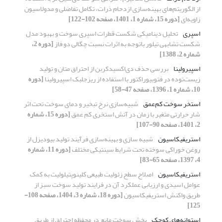
از الگوریتم‌های بهینه‌سازی ازدحام ذرات، تکامل تفاضلی و مدولاسیون
زاویه‌ای
[دوره 15، شماره 1، 1401، صفحه 102-122]
اسپری
تحلیل دینامیکی شکست قطرات اسپری سوخت و بهبود مدل
شکست تشابهی تیلور باتوجه به اثرات نسبت چگالی دو فاز
[دوره 2،
شماره 2، 1388]
اسپیرولینا
بررسی حذف دی‌اکسیدکربن از احتراق‌ متان و تولید
زیست‌توده در فتوبیوراکتور با استفاده از ریزجلبک اسپیرولینا
[دوره
10، شماره 1، 1396، صفحه 47-58]
استخر سوخت کم‌عمق
شبیه‌‌سازی نرخ تبخیر و دمای سوخت تحت اثر
شار حرارتی متغیر با زمان در آتش استخری کم عمق
[دوره 15، شماره
2، 1401، صفحه 90-107]
استریفیکاسیون
شبیه سازی و بهینه‌سازی فرآیند تولید بیودیزل از
روغن خوراکی سوخته تحت شرایط سینتیکی مختلف
[دوره 11، شماره
4، 1397، صفحه 65-83]
استریفیکاسیون
اصلاح سطح زئولیت طبیعی کلینوپتیلولیت به کمک
عوامل اسیدی و ارزیابی عملکرد آن در فرایند تولید سوخت سبز از
طریق واکنش استریفیکاسیون
[دوره 18، شماره 3، 1404، صفحه 108-
125]
استوانه‌های کوچک
پخش سوخت مایع در محفظه احتراق از طریق