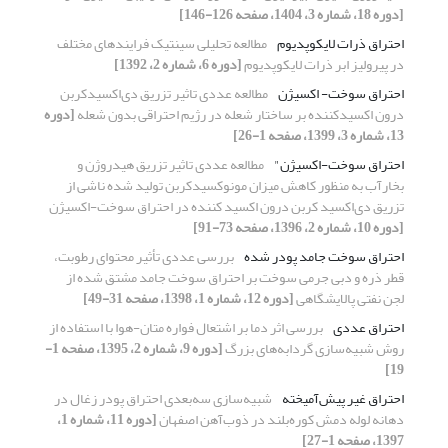
[دوره 18، شماره 3، 1404، صفحه 126-146]
احتراق ذرات لایکوپدیوم
مطالعه تحلیلی سینتیک فرایند‌های مختلف
در پیرولیز ابر ذرات لایکوپدیوم
[دوره 6، شماره 2، 1392]
احتراق سوخت- اکسیژن
مطالعه عددی تاثیر تزریق دی‌اکسیدکربن
درون اکسیدکننده بر ساختار شعله در رژیم احتراقی بدون شعله
[دوره
13، شماره 3، 1399، صفحه 1-26]
احتراق سوخت-اکسیژن"
مطالعه عددی تاثیر تزریق هیدروژن و
بخارآب به منظور کاهش میزان مونوکسیدکربن تولید شده ناشی از
تزریق دی‌اکسید کربن درون اکسید کننده در احتراق سوخت-اکسیژن
[دوره 10، شماره 2، 1396، صفحه 73-91]
احتراق سوخت جامد پودر شده
بررسی عددی تأثیر محتوای رطوبت،
قطر ذره و دبی جرمی سوخت بر احتراق سوخت جامد مشتق شده از
لجن نفتی پالایشگاهی
[دوره 12، شماره 1، 1398، صفحه 31-49]
احتراق عددی
بررسی اثر دما بر اشتعال فواره متان-هوا با استفاده از
روش شبیه‌سازی گردابه‌های بزرگ
[دوره 9، شماره 2، 1395، صفحه 1-
19]
احتراق غیر پیش‌آمیخته
شبیه‌سازی سه‌بعدی احتراق پودر زغال در
دهانه لوله دمش کوره‌بلند در ذوب‌آهن اصفهان
[دوره 11، شماره 1،
1397، صفحه 1-27]