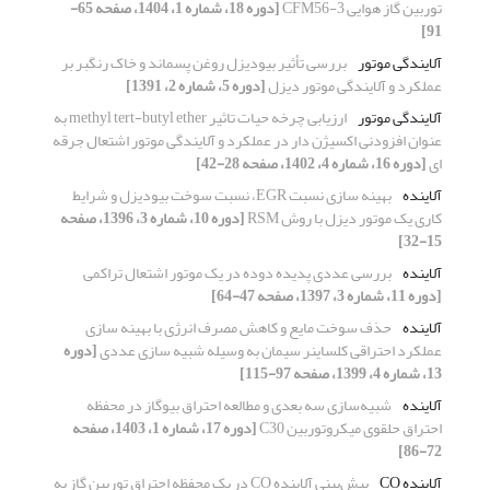
توربین گاز هوایی CFM56-3
[دوره 18، شماره 1، 1404، صفحه 65-
91]
آلایندگی موتور
بررسی تأثیر بیودیزل روغن پسماند و خاک رنگبر بر
عملکرد و آلایندگی موتور دیزل
[دوره 5، شماره 2، 1391]
آلایندگی موتور
ارزیابی چرخه حیات تاثیر methyl tert-butyl ether به
عنوان افزودنی اکسیژن دار در عملکرد و آلایندگی موتور اشتعال جرقه
ای
[دوره 16، شماره 4، 1402، صفحه 28-42]
آلاینده
بهینه سازی نسبت EGR، نسبت سوخت بیودیزل و شرایط
کاری یک موتور دیزل با روش RSM
[دوره 10، شماره 3، 1396، صفحه
15-32]
آلاینده
بررسی عددی پدیده دوده در یک موتور اشتعال تراکمی
[دوره 11، شماره 3، 1397، صفحه 47-64]
آلاینده
حذف سوخت مایع و کاهش مصرف انرژی با بهینه سازی
عملکرد احتراقی کلساینر سیمان به وسیله شبیه سازی عددی
[دوره
13، شماره 4، 1399، صفحه 97-115]
آلاینده
شبیه‌سازی سه بعدی و مطالعه احتراق بیوگاز در محفظه
احتراق حلقوی میکروتوربین C30
[دوره 17، شماره 1، 1403، صفحه
72-86]
آلاینده CO
پیش‌بینی آلاینده CO در یک محفظه احتراق توربین گاز به