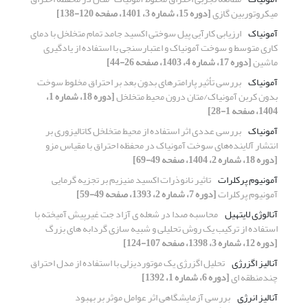
میکروتوربین گازی
[دوره 15، شماره 3، 1401، صفحه 120-138]
آمونیاک
ارزیابی کارآیی پیل سوختی اکسید جامد تمام متخلخل با دمای
کاری متوسط و سوخت آمونیاک و اعتبارسنجی با استفاده از یادگیری
ماشین
[دوره 17، شماره 4، 1403، صفحه 26-44]
آمونیاک
بررسی تأثیر پارامترهای بدون بعد بر احتراق مخلوط سوخت
بدون کربن آمونیاک/متان درون محیط متخلخل
[دوره 18، شماره 1،
1404، صفحه 1-28]
آمونیاک
بررسی عددی اثر استفاده از محیط متخلخل کاتالیزوری بر
انتشار آلاینده‌های سوخت آمونیاک در محفظه احتراق با مقیاس مزو
[دوره 18، شماره 2، 1404، صفحه 49-69]
آمونیوم پرکلرات
تاثیر نانوذرات اکسید منیزیم بر تجزیه گرمایی
آمونیوم پرکلرات
[دوره 7، شماره 2، 1393، صفحه 49-59]
آنالوژی لایتهیل
محاسبه صدا در شعله ی آزاد جت غیرپیش آمیخته با
استفاده از ترکیب یک روش تحلیلی و شبیه سازی گردابه های بزرگ
[دوره 12، شماره 3، 1398، صفحه 107-124]
آنالیز اگزرژی
تحلیل اگزرژی یک موتوردیزلی با استفاده از مدل احتراق
چندمنطقه ای
[دوره 6، شماره 1، 1392]
آنالیز انرژی
بررسی آزمایشگاهی اثر عوامل موثر بر بهبود