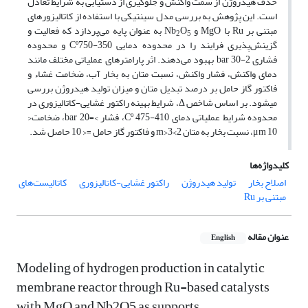
حذف هیدروژن از سمت واکنش و جلوگیری از دستیابی به شرایط تعادل
است. این پژوهش به بررسی مدل سینتیکی با استفاده از کاتالیزورهای
مبتنی بر Ru با MgO و Nb
O
به عنوان پایه‌ می‌پردازد که فعالیت و
2
5
گزینش‌پذیری فرایند را در محدوده دمایی Cº750-350 و محدوده
فشاری bar 30-2 بهبود می‌دهند. اثر پارامترهای عملیاتی مختلف مانند
دمای واکنش، فشار واکنش، نسبت متان به بخار آب، ضخامت غشاء و
فاکتور گاز حامل بر درصد تبدیل متان و میزان تولید هیدروژن بررسی
می­شود. بر اساس شاخص Δ، شرایط بهینه راکتور غشایی-کاتالیزوری در
محدوده شرایط عملیاتی دمای Cº 475-410، فشار >=bar 20، ضخامت<
μm 10، نسبت بخار به متان 2>m>3 و فاکتور گاز حامل =< 10 حاصل شد.
کلیدواژه‌ها
اصلاح بخار
تولید هیدروژن
راکتور غشایی-کاتالیزوری
کاتالیست‌های
مبتنی بر Ru
عنوان مقاله
English
Modeling of hydrogen production in catalytic
membrane reactor through Ru-based catalysts
with MgO and Nb2O5 as supports