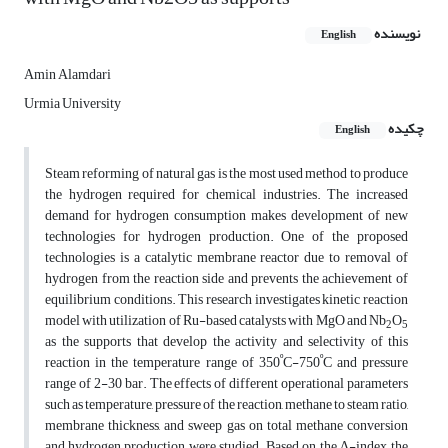
نویسنده
English
Amin Alamdari
Urmia University
چکیده
English
Steam reforming of natural gas is the most used method to produce
the hydrogen required for chemical industries. The increased
demand for hydrogen consumption makes development of new
technologies for hydrogen production. One of the proposed
technologies is a catalytic membrane reactor due to removal of
hydrogen from the reaction side and prevents the achievement of
equilibrium conditions. This research investigates kinetic reaction
model with utilization of Ru-based catalysts with MgO and Nb
O
2
5
as the supports that develop the activity and selectivity of this
º
º
reaction in the temperature range of 350
C-750
C and pressure
range of 2-30 bar. The effects of different operational parameters
such as temperature, pressure of the reaction, methane to steam ratio,
membrane thickness, and sweep gas on total methane conversion
and hydrogen production were studied. Based on the Δ-index, the