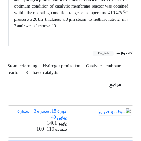
optimum condition of catalytic membrane reactor was obtained
0
within the operating condition ranges of temperature 410–475
C,
pressure ≥ 20 bar, thickness <10 μm, steam-to methane ratio 2< m <
3 and sweep factor s ≥ 10.
کلیدواژه‌ها
English
Steam reforming
Hydrogen production
Catalytic membrane
reactor
Ru-based catalysts
مراجع
دوره 15، شماره 3 - شماره
پیاپی 40
پاییز 1401
صفحه
100-119