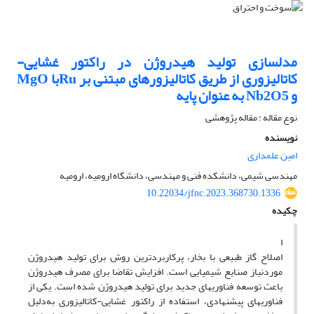
مدلسازی تولید هیدروژن در راکتور غشایی-
کاتالیزوری از طریق کاتالیزورهای مبتنی بر Ruبا MgO
و Nb2O5 به عنوان پایه
نوع مقاله : مقاله پژوهشی
نویسنده
امین علمداری
مهندسی شیمی، دانشکده فنی و مهندسی، دانشگاه ارومیه، ارومیه
10.22034/jfnc.2023.368730.1336
چکیده
ا
اصلاح گاز طبیعی با بخار، پرکاربردترین روش برای تولید هیدروژن
موردنیاز صنایع شیمیایی است. افزایش تقاضا برای مصرف هیدروژن
باعث توسعه فناوری­های جدید برای تولید هیدروژن شده ­است. یکی از
فناوری­های پیشنهادی، استفاده از راکتور غشایی-کاتالیزوری به‌دلیل