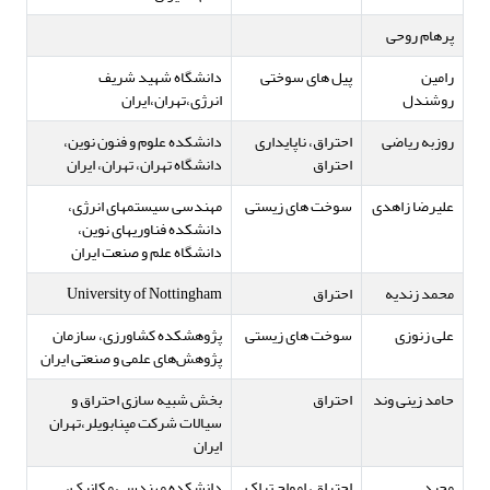
پرهام روحی
رامین
پیل های سوختی
دانشگاه شهید شریف
روشندل
انرژی،تهران،ایران
روزبه ریاضی
احتراق، ناپایداری
دانشکده علوم و فنون نوین،
احتراق
دانشگاه تهران، تهران، ایران
علیرضا زاهدی
سوخت های زیستی
مهندسی سیستمهای انرژی،
دانشکده فناوریهای نوین،
دانشگاه علم و صنعت ایران
محمد زندیه
احتراق
University of Nottingham
علی زنوزی
سوخت های زیستی
پژوهشکده کشاورزی، سازمان
پژوهش‌های علمی و صنعتی ایران
حامد زینی وند
احتراق
بخش شبیه سازی احتراق و
سیالات شرکت مپنابویلر،تهران
ایران
مجید
احتراق، امواج تراک
دانشکده مهندسی مکانیک،