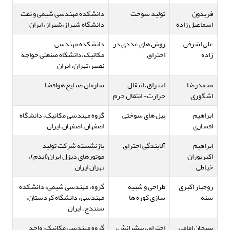
فریدون
تولید سوخت
دانشکده مهندسی شیمی و نفت
اسماعیل زاده
دانشگاه شیراز،شیراز، ایران
علی اشرفی
روش های عددی در
دانشکده مهندسی
زاده
احتراق
مکانیک،دانشگاه صنعتی خواجه
نصیر،تهران، ایران
محمدرضا
احتراق، انتقال
سازمان صنایع هوافضا
اشگوری
حرارت- انتقال جرم
ابراهیم
پیل های سوختی
گروه مهندسی مکانیک، دانشگاه
افشاری
اصفهان،اصفهان،ایران
ابراهیم
آلایندگی احتراق
بازنشسته شرکت تولید
اکبرپوران
موتورهای دیزل ایران(ایدم)،
خیاطی
تهران ایران
روجیار اکبری
طراحی و شبیه
گروه، مهندسی شیمی، دانشکده
سنه
سازی کوره ها
مهندسی، دانشگاه کردستان،
سنندج، ایران
سبحان امامی
احتراق، پیشرانش،
گروه مهندسی مکانیک، واحد