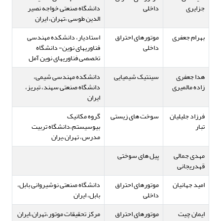
جزایری
داخلی
دانشگاه صنعتی خواجه نصیر
الدین طوسی ،تهران، ایران
بهرام جعفری
موتورهای احتراق
استادیار، دانشکده مهندسی
داخلی
فناوریهای نوین- دانشگاه
تخصصی فناوریهای نوین آمل
هدا جعفری
سینتیک شیمیایی
دانشکده مهندسی شیمی،
زاده مالمیری
دانشگاه صنعتی سهند، تبریز،
ایران
فرزاد جلیلیان
سوخت های زیستی
گروه مکانیک
تبار
بیوسیستم،دانشگاه تربیت
مدرس، تهران،یران
مهدی جمالی
پیل های سوختی
قهدریجانی
امید جهانیان
موتورهای احتراق
دانشگاه صنعتی نوشیروانی بابل،
داخلی
بابل، ایران
ایمان چیت
موتورهای احتراق
مرکز تحقیقات موتور،تهران،ایران