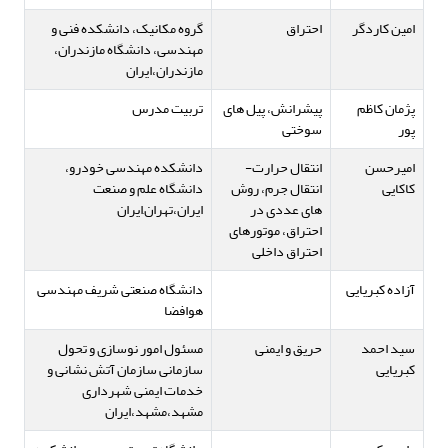
امین کاردگر
احتراق
گروه مکانیک، دانشکده فنی و
مهندسی، دانشگاه مازندران،
مازندران،ایران
پژمان کاظم
پیشرانش، پیل های
تربیت مدرس
پور
سوختی
امیرحسن
انتقال حرارت-
دانشکده مهندسی خودرو،
کاکایی
انتقال جرم، روش
دانشگاه علم و صنعت
های عددی در
ایران،تهران,ایران
احتراق، موتورهای
احتراق داخلی
آزاده کبریایی
دانشگاه صنعتی شریف مهندسی
هوافضا
سید احمد
حریق و ایمنی
مسئول امور نوسازی و تحول
کبریایی
سازمانی سازمان آتش نشانی و
خدمات ایمنی شهرداری
مشهد،مشهد،ایران