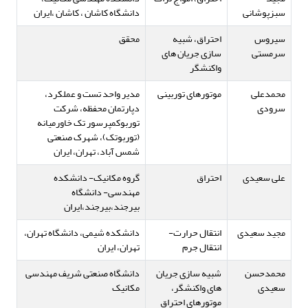
سبزپوشانی
دانشگاه کاشان ، کاشان ،ایران
سیروس
احتراق، شبیه
محقق
سرمستی
سازی جریان های
واکنشگر
محمدعلی
موتورهای توربینی
مدیر واحد تست و عملکرد،
سرودی
دپارتمان محفظه، شرکت
توربوکمپرسور تک خاورمیانه
(توربوتک)، شهرک صنعتی
شمس آباد، تهران، ایران
علی سعیدی
احتراق
گروه مکانیک- دانشکده
مهندسی- دانشگاه
بیرجند،بیرجند،ایران
مجید سعیدی
انتقال حرارت-
دانشکده شیمی، دانشگاه تهران،
انتقال جرم
تهران، ایران
محمدحسن
شبیه سازی جریان
دانشگاه صنعتی شریف مهندسی
سعیدی
های واکنشگر،
مکانیک
موتورهای احتراق