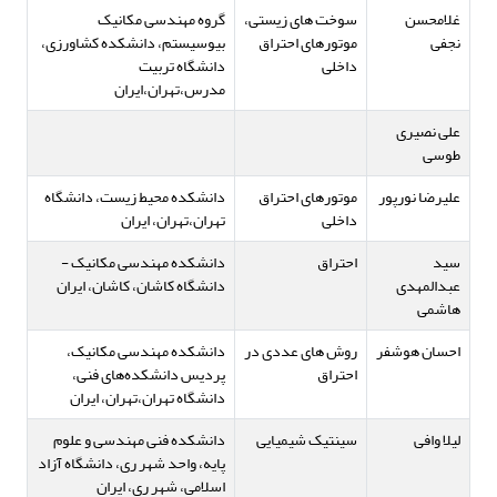
غلامحسن
سوخت های زیستی،
گروه مهندسی مکانیک
نجفی
موتورهای احتراق
بیوسیستم، دانشکده کشاورزی،
داخلی
دانشگاه تربیت
مدرس،تهران،ایران
علی نصیری
طوسی
علیرضا نورپور
موتورهای احتراق
دانشکده محیط زیست، دانشگاه
داخلی
تهران،تهران، ایران
سید
احتراق
دانشکده مهندسی مکانیک -
عبدالمهدی
دانشگاه کاشان، کاشان، ایران
هاشمی
احسان هوشفر
روش های عددی در
دانشکده مهندسی مکانیک،
احتراق
پردیس دانشکده‌های فنی،
دانشگاه تهران،تهران، ایران
لیلا وافی
سینتیک شیمیایی
دانشکده فنی مهندسی و علوم
پایه، واحد شهر ری، دانشگاه آزاد
اسلامی، شهر ری، ایران