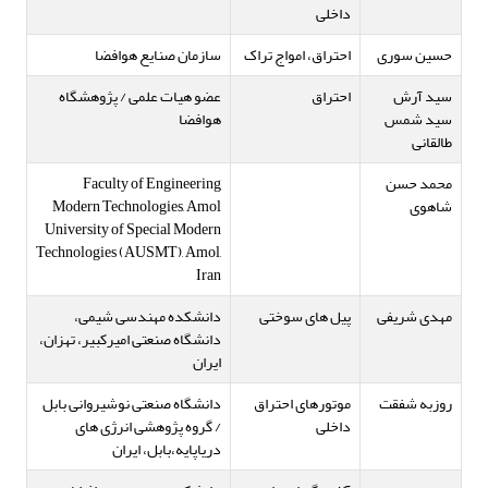
داخلی
حسین سوری
احتراق، امواج تراک
سازمان صنایع هوافضا
سید آرش
احتراق
عضو هیات علمی / پژوهشگاه
سید شمس
هوافضا
طالقانی
محمد حسن
Faculty of Engineering
شاهوی
Modern Technologies, Amol
University of Special Modern
Technologies (AUSMT), Amol,
Iran
مهدی شریفی
پیل های سوختی
دانشکده مهندسی شیمی،
دانشگاه صنعتی امیرکبیر، تهزان،
ایران
روزبه شفقت
موتورهای احتراق
دانشگاه صنعتی نوشیروانی بابل
داخلی
/ گروه پژوهشی انرژی های
دریاپایه،بابل، ایران