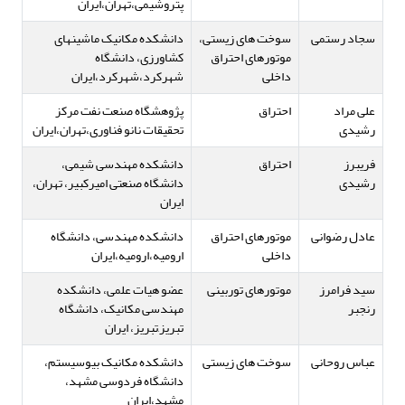
پتروشیمی،تهران،ایران
سجاد رستمی
سوخت های زیستی،
دانشکده مکانیک ماشینهای
موتورهای احتراق
کشاورزی، دانشگاه
داخلی
شهرکرد،شهرکرد،ایران
علی مراد
احتراق
پژوهشگاه صنعت نفت مرکز
رشیدی
تحقیقات نانو فناوری،تهران،ایران
فریبرز
احتراق
دانشکده مهندسی شیمی،
رشیدی
دانشگاه صنعتی امیرکبیر، تهران،
ایران
عادل رضوانی
موتورهای احتراق
دانشکده مهندسی، دانشگاه
داخلی
ارومیه،ارومیه،ایران
سید فرامرز
موتورهای توربینی
عضو هیات علمی، دانشکده
رنجبر
مهندسی مکانیک، دانشگاه
تبریز,تبریز، ایران
عباس روحانی
سوخت های زیستی
دانشکده مکانیک بیوسیستم،
دانشگاه فردوسی مشهد،
مشهد،ایران