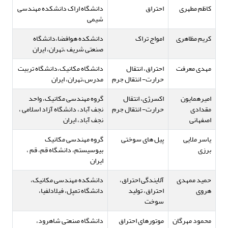
کاظم مطهری
احتراق
دانشگاه اراک دانشکده مهندسی
شیمی
کریم مظاهری
امواج تراک
دانشکده هوافضا،دانشگاه
صنعتی شریف ،تهران، ایران
مهدی معرفت
احتراق، انتقال
دانشگاه مکانیک،دانشگاه تربیت
حرارت- انتقال جرم
مدرس،تهران، ایران
امیرهمایون
اکسرژی، انتقال
گروه مهندسی مکانیک، واحد
مقدادی
حرارت- انتقال جرم
نجف آباد، دانشگاه آزاد اسلامی ،
اصفهانی
نجف آباد، ایران
یاسر ملایی
پیل های سوختی
گروه مهندسی مکانیک
برزی
بیوسیستم، دانشگاه قم، قم ،
ایران
حمید ممهدی
آلایندگی احتراق،
دانشکده مهندسی مکانیک،
هروی
احتراق، تولید
دانشگاه تمپل، فیلادلفیا،
سوخت
محمود مهرگان
موتورهای احتراق
دانشگاه صنعتی شاهرود،