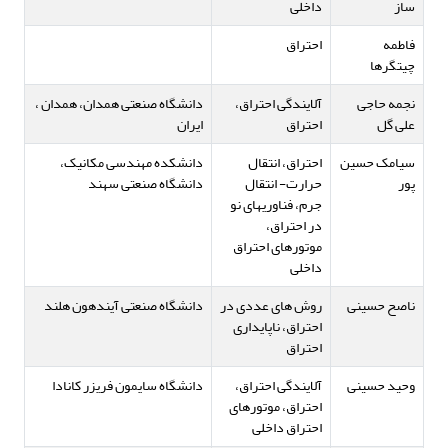
ساز
داخلی
فاطمه
احتراق
چیتگرها
نجمه حاجی
آلایندگی احتراق،
دانشگاه صنعتی همدان، همدان ،
علی گل
احتراق
ایران
سیامک حسین
احتراق، انتقال
دانشکده مهندسی مکانیک،
پور
حرارت- انتقال
دانشگاه صنعتی سهند
جرم، فناوریهای نو
در احتراق،
موتورهای احتراق
داخلی
ناصح حسینی
روش های عددی در
دانشگاه صنعتی آیندهون هلند
احتراق، ناپایداری
احتراق
وحید حسینی
آلایندگی احتراق،
دانشگاه سایمون فریزر کانادا
احتراق، موتورهای
احتراق داخلی