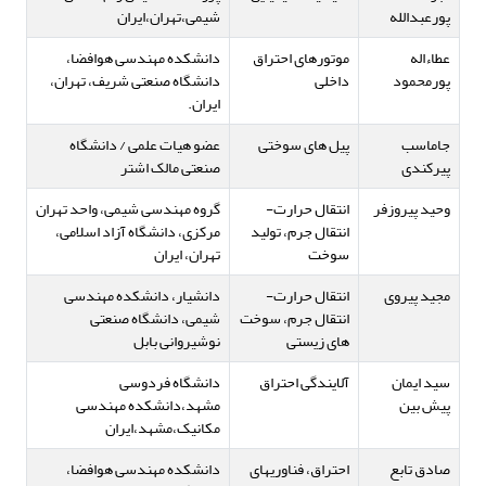
پورعبدالله
شیمی،تهران،ایران
عطاءاله
موتورهای احتراق
دانشکده مهندسی هوافضا،
پورمحمود
داخلی
دانشگاه صنعتی شریف، تهران،
ایران.
جاماسب
پیل های سوختی
عضو هیات علمی / دانشگاه
پیرکندی
صنعتی مالک اشتر
وحید پیروزفر
انتقال حرارت-
گروه مهندسی شیمی، واحد تهران
انتقال جرم، تولید
مرکزی، دانشگاه آزاد اسلامی،
سوخت
تهران، ایران
مجید پیروی
انتقال حرارت-
دانشیار، دانشکده مهندسی
انتقال جرم، سوخت
شیمی، دانشگاه صنعتی
های زیستی
نوشیروانی بابل
سید ایمان
آلایندگی احتراق
دانشگاه فردوسی
پیش بین
مشهد،دانشکده مهندسی
مکانیک،مشهد،ایران
صادق تابع
احتراق، فناوریهای
دانشکده مهندسی هوافضا،