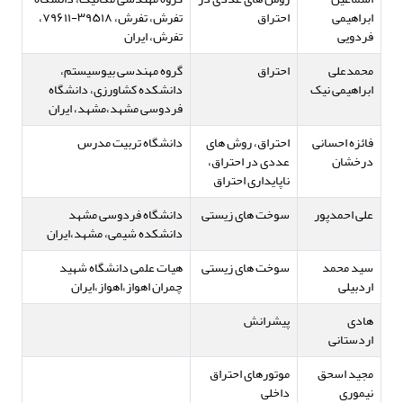
ابراهیمی
احتراق
تفرش، تفرش، ۳۹۵۱۸-۷۹۶۱۱،
فردویی
تفرش، ایران
محمدعلی
احتراق
گروه مهندسی بیوسیستم،
ابراهیمی نیک
دانشکده کشاورزی، دانشگاه
فردوسی مشهد،مشهد، ایران
فائزه احسانی
احتراق، روش های
دانشگاه تربیت مدرس
درخشان
عددی در احتراق،
ناپایداری احتراق
علی احمدپور
سوخت های زیستی
دانشگاه فردوسی مشهد
دانشکده شیمی، مشهد،ایران
سید محمد
سوخت های زیستی
هیات علمی دانشگاه شهید
اردبیلی
چمران اهواز،اهواز،ایران
هادی
پیشرانش
اردستانی
مجید اسحق
موتورهای احتراق
نیموری
داخلی