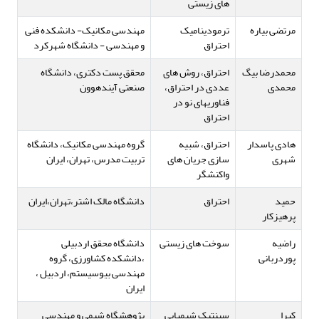
های زیستی
مرتضی بیاره
ترمودینامیک
مهندسی مکانیک- دانشکده فنی
احتراق
و مهندسی - دانشگاه شهرکرد
محمدرضا بیگ
احتراق، روش های
محقق پست دکتری، دانشگاه
محمدی
عددی در احتراق،
صنعتی آیندهوون
فناوریهای نو در
احتراق
هادی پاسدار
احتراق، شبیه
گروه مهندسی مکانیک، دانشگاه
شهری
سازی جریان های
تربیت مدرس، تهران، ایران
واکنشگر
حمید
احتراق
دانشگاه مالک اشتر،تهران،ایران
پرهیزکار
راضیه
سوخت های زیستی
دانشگاه محقق اردبیلی
پوردربانی
،دانشکده کشاورزی، گروه
مهندسی بیوسیستم، اردبیل ،
ایران
کبرا
سینتیک شیمیایی
پژوهشگاه شیمی و مهندسی