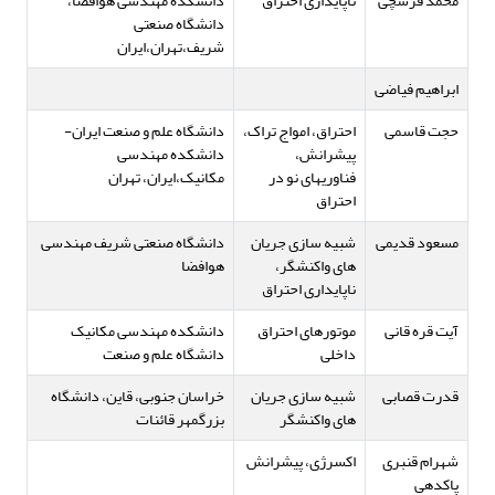
محمد فرشچی
ناپایداری احتراق
دانشکده مهندسی هوافضا،
دانشگاه صنعتی
شریف،تهران،ایران
ابراهیم فیاضی
حجت قاسمی
احتراق، امواج تراک،
دانشگاه علم و صنعت ایران-
پیشرانش،
دانشکده مهندسی
فناوریهای نو در
مکانیک،ایران، تهران
احتراق
مسعود قدیمی
شبیه سازی جریان
دانشگاه صنعتی شریف مهندسی
های واکنشگر،
هوافضا
ناپایداری احتراق
آیت قره قانی
موتورهای احتراق
دانشکده مهندسی مکانیک
داخلی
دانشگاه علم و صنعت
قدرت قصابی
شبیه سازی جریان
خراسان جنوبی، قاین، دانشگاه
های واکنشگر
بزرگمهر قائنات
شهرام قنبری
اکسرژی، پیشرانش
پاکدهی