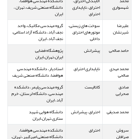
محمد
آلایندگی احتراق،
دانشکده مهندسی هوافضا،
شهسواری
احتراق، ناپایداری
دانشگاه صنعتی شریف، تهران ،
احتراق
ایران
علیرضا
سوخت های زیستی،
گروه مهندسی مکانیک، واحد
شیرنشان
موتورهای احتراق
نجف آباد، دانشگاه آزاد اسلامی،
داخلی
نجف آباد، ایران
حامد صالحی
پیشرانش
پژوهشگاه فضایی
ایران،تهران،ایران
محمد مهدی
ناپایداری احتراق
استادیار، دانشکده مهندسی
صالحی
هوافضا، دانشگاه صنعتی شریف
صادق
کاتالیست
گروه مهندسی پلیمر، دانشکده
صحرایی
مهندسی، دانشگاه لرستان، خرم
آباد، ایران
محمد صدیقی
احتراق، پیشرانش
دانشگاه هوایی شهید
ستاری،تهران،ایران
سروش
احتراق
دانشکده مهندسی هوافضا،
صرافان
دانشگاه صنعتی امیرکبیر، تهران،