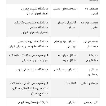
مصطفی ده
سوخت های زیستی
دانشگاه شهید چمران
کیانی
اهواز،اهواز،ایران
محسن دوازده
آلایندگی احتراق،
دانشکده مهندسی مکانیک،
امامی
احتراق
دانشگاه صنعتی
اصفهان،اصفهان،ایران
محمد مهدی
احتراق، موتورهای
دانشکده فنی و مهندسی
دوستدار
توربینی
دانشگاه امام حسین،تهران،ایران
علیرضا
انتقال حرارت-
گروه مهندسی مکانیک، دانشگاه
ذوالفقاری
انتقال جرم
بیرجند،بیرجند،ایران
مرتضی
احتراق، پیشرانش
دانشگاه شهید مدنی تبریز
رحمانپور
فرهاد رحمانی
کاتالیست
گروه مهندسی شیمی، دانشکده
مهندسی، دانشگاه کردستان،
سنندج، ایران
نازی رحیمی
احتراق
شرکت پژوهش و فناوری