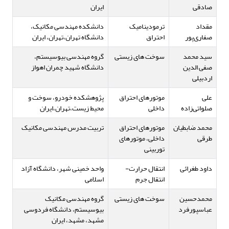
صادقی
ایران
مقداد
ترمودینامیک
دانشکده مهندسی مکانیک،
صفاری‌پور
احتراق
دانشگاه تهران،تهران، ایران
سید محمد
سوخت های زیستی
گروه مهندسی بیوسیستم،
صفی الدین
دانشگاه شهید چمران اهواز
اردبیلی
علی
موتورهای احتراق
پژوهشکده خودرو، سوخت و
صلواتی‌زاده
داخلی
محیط زیست،تهران،ایران
محمد ضابطیان
موتورهای احتراق
تربیت مدرس مهندسی مکانیک
طرقی
داخلی، موتورهای
توربینی
داود طغرائی
انتقال حرارت-
واحد خمینی شهر، دانشگاه آزاد
انتقال جرم
اسلامی
محمدحسین
سوخت های زیستی
گروه مهندسی مکانیک
عباسپورفرد
بیوسیستم، دانشگاه فردوسی
مشهد، مشهد، ایران