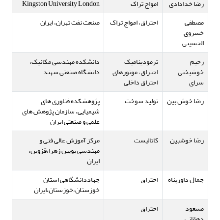
رضا خدادادی
امواج تراک
Kingston University London
مصطفی
احتراق، امواج تراک
صنعت نفت تهران، ایران
خسروی
الحسینی
رحیم
ترمودینامیک
دانشکده مهندسی مکانیک،
خوشبختی
احتراق، موتورهای
دانشگاه صنعتی سهند
سرای
احتراق داخلی
رضا خوش بین
تولید سوخت
پژوهشکده فناوری های
شیمیایی، سازمان پژوهش های
علمی و صنعتی ایران
رضا خوشبین
کاتالیست
مرکز آموزش عالی فنی و
مهندسی بویین زهرا،قزوین،
ایران
جمال داورپناه
احتراق
جهاددانشگاهی استان
خوزستان،خوزستان،ایران
مسعود
احتراق
دهقانی