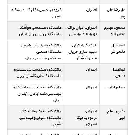
علیرضا علی
احتراق
گروه مهندسی مکانیک، دانشگاه
پور
شیراز
مسعود عیدی
احتراق، امواج تراک،
دانشکده مهندسی هوافضا،
عطارزاده
موتورهای توربینی
دانشگاه تهران،تهران، ایران
اسماعیل
آلایندگی احتراق،
دانشکدهمهندسی شیمی
فاتحی فر
شبیه سازی جریان
دانشگاه صنعتی
های واکنشگر
سهندتبریز،تبریز،ایران
ابوالفضل
احتراق
دانشکده مهندسی بیوسیستم ،
فتاحی
دانشگاه کاشان،کاشان،ایران
مسلم فتاحی
احتراق
دانشگاه صنعت نفت، دانشکده
مهندسی نفت آبادان، آبادان،
ایران
منوچهر فتح
احتراق،
دانشگاه صنعتی مالک اشتر
الهی
ترمودینامیک
دانشکده شیمی و مهندسی
احتراق
شیمی