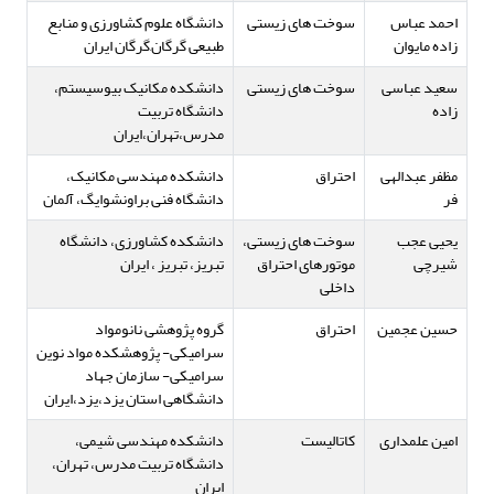
احمد عباس
سوخت های زیستی
دانشگاه علوم کشاورزی و منابع
زاده مایوان
طبیعی گرگان,گرگان ایران
سعید عباسی
سوخت های زیستی
دانشکده مکانیک بیوسیستم،
زاده
دانشگاه تربیت
مدرس،تهران،ایران
مظفر عبدالهی
احتراق
دانشکده مهندسی مکانیک،
فر
دانشگاه فنی براونشوایگ، آلمان
یحیی عجب
سوخت های زیستی،
دانشکده کشاورزی، دانشگاه
شیرچی
موتورهای احتراق
تبریز، تبریز ، ایران
داخلی
حسین عجمین
احتراق
گروه پژوهشی نانومواد
سرامیکی- پژوهشکده مواد نوین
سرامیکی- سازمان جهاد
دانشگاهی استان یزد،یزد،ایران
امین علمداری
کاتالیست
دانشکده مهندسی شیمی،
دانشگاه تربیت مدرس، تهران،
ایران