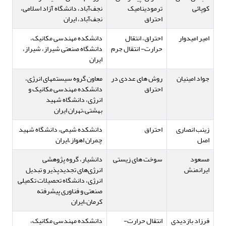
کوپائی
ترمودینامیک
نجف‌آباد، دانشگاه آزاد اسلامی،
احتراق
نجف‌آباد، ایران
امیر امیدوار
احتراق، انتقال
دانشکده مهندسی مکانیک،
حرارت- انتقال جرم
دانشگاه صنعتی شیراز، شیراز،
ایران
جواد امینیان
روش های عددی در
معاون گروه سیستمهای انرژی،
احتراق
دانشکده مهندسی مکانیک و
انرژی، دانشگاه شهید
بهشتی،تهران ایران
زینب انصاری
احتراق
دانشکده شیمی، دانشگاه شهید
اصل
چمران اهواز،ایران
مسعود
سوخت های زیستی
دانشیار، گروه پژوهشی
ایرانمنش
انرژی‌های تجدیدپذیر و تبدیل
انرژی، دانشگاه تحصیلات تکمیلی
صنعتی و فناوری پیشرفته
کرمان،ایران
فرزاد بازدیدی
انتقال حرارت-
دانشکده مهندسی مکانیک،