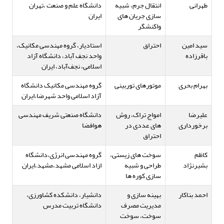
طهرانی
انتقال جرم، شبیه
دانشگاه علم و صنعت ،تهران
سازی جریان های
ایران
واکنشگر
سید امین
احتراق
استادیار، گروه مهندسی مکانیک،
باقرزاده
واحد نجف آباد، دانشگاه آزاد
اسلامی، نجف‌آباد، ایران
بهرام بحری
موتورهای توربینی
گروه مهندسی مکانیک دانشگاه
آزاد اسلامی واحد شهرضا،ایران
علیرضا
امواج تراک، روش
دانشگاه صنعتی شریف مهندسی
برخورداری
های عددی در
هوافضا
احتراق
کاظم
سوخت های زیستی،
گروه مهندسی انرژی،دانشگاه
بشیرنژاد
طراحی و شبیه
ازاد اسلامی مشهد،مشهد،ایران
سازی کوره ها
احمد بناکار
بهینه سازی و
دانشیار، دانشکده کشاورزی،
مدیریت مصرف
دانشگاه تربیت مدرس
سوخت، سوخت