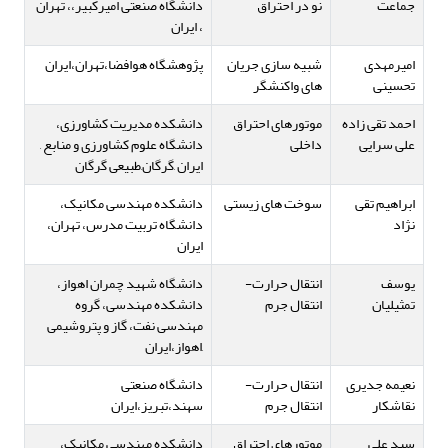
جماعت
نو در احتراق
دانشگاه صنعتی امیرکبیر،، تهران
، ایران
امیرمهدی
شبیه سازی جریان
پژوهشگاه هوافضا،تهران،ایران
تحسینی
های واکنشگر
احمد تقی زاده
موتورهای احتراق
دانشکده مدیریت کشاورزی،
علی سرایی
داخلی
دانشگاه علوم کشاورزی و منابع ,
ایران ,گرگان,طبیعی گرگان
ابراهیم تقی
سوخت های زیستی
دانشکده مهندسی مکانیک،
نژاد
دانشگاه تربیت مدرس، تهران،
ایران
یوسف
انتقال حرارت-
دانشگاه شهید چمران اهواز،
تمثیلیان
انتقال جرم
دانشکده مهندسی، گروه
مهندسی نفت، گاز و پتروشیمی
,اهواز،ایران
نعیمه جدیری
انتقال حرارت-
دانشگاه صنعتی
نقاشکار
انتقال جرم
سهند،تبریز،ایران
سید علی
موتورهای احتراق
دانشکده مهندسی مکانیک،