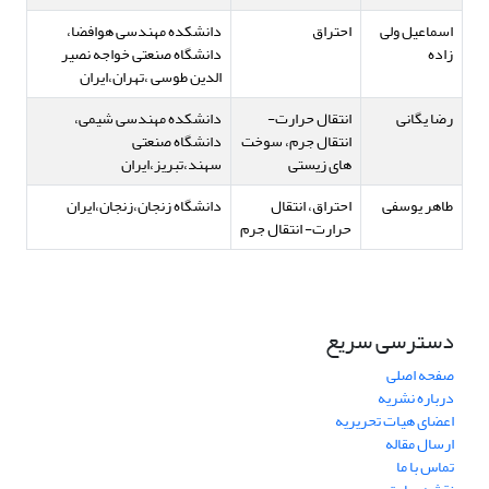
اسماعیل ولی
احتراق
دانشکده مهندسی هوافضا،
زاده
دانشگاه صنعتی خواجه نصیر
الدین طوسی ،تهران،ایران
رضا یگانی
انتقال حرارت-
دانشکده مهندسی شیمی،
انتقال جرم، سوخت
دانشگاه صنعتی
های زیستی
سهند،تبریز،ایران
طاهر یوسفی
احتراق، انتقال
دانشگاه زنجان،زنجان،ایران
حرارت- انتقال جرم
دسترسی سریع
صفحه اصلی
درباره نشریه
اعضای هیات تحریریه
ارسال مقاله
تماس با ما