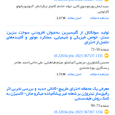
سید ایمان پورموسوی کانی، جواد خادم، کامیار نیکزادفر، آنتونیو پائولو
کارلوچی
مشاهده مقاله
اصل مقاله
2.17 M
تولید سولکتال از گلیسیرین به‌عنوان افزودنی سوخت بنزین:
سنتز، خواص فیزیکی و شیمیایی، عملکرد موتور و آلاینده‌های
حاصل از احتراق
صفحه
50-72
10.22034/jfnc.2023.367537.1335
محسن کشاورزی، مرتضی آغباشلو، میثم طباطبایی، علی حاجی احمد، هاجر
رستگاری، پویا محمدی
مشاهده مقاله
اصل مقاله
1.73 M
معرفی یک محفظه احتراق مارپیچ-کانالی جدید و بررسی تجربی اثر
رقیق‌ساز نیتروژن بر شعله غیر پیشآمیخته میکرو متان- اکسیژن به
کمک روش طیف‌سنجی
صفحه
73-99
10.22034/jfnc.2023.367267.1334