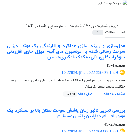
دوره و شماره:
دوره 15، شماره 3 - شماره پیاپی 40، پاییز 1401
تعداد مقالات:
7
مدل‌سازی و بهینه سازی عملکرد و آلایندگی یک موتور دیزلی
سوخت رسانی شده با امولسیون های آب- دیزل حاوی افزودنی
نانوذرات فلزی-آلی به کمک یادگیری ماشین
صفحه
1-19
10.22034/jfnc.2022.356627.1329
سید حسن حسینی، مرتضی آغباشلو، میثم طباطبایی، علی حاجی احمد، علیرضا
ختائی، محمدحسین نادیان
مشاهده مقاله
اصل مقاله
1.73 M
بررسی تجربی تاثیر زمان پاشش سوخت ستان بالا بر عملکرد یک
موتور احتراق دماپایین پاشش مستقیم
صفحه
20-49
10.22034/jfnc.2022.364427.1333