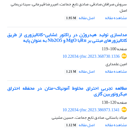
سروش صرافان صادقی، صادق تابع جماعت، امیررضا قهرمانی، سینا نریمانی
اصل
مشاهده مقاله
اصل مقاله
1.95 M
مدلسازی تولید هیدروژن در راکتور غشایی-کاتالیزوری از طریق
کاتالیزورهای مبتنی بر Ruبا MgO و Nb2O5 به عنوان پایه
صفحه
100-119
10.22034/jfnc.2023.368730.1336
امین علمداری
مشاهده مقاله
اصل مقاله
1.21 M
مطالعه تجربی احتراق مخلوط آمونیاک-متان در محفظه احتراق
میکروتوربین گازی
صفحه
120-138
10.22034/jfnc.2023.386973.1341
میلاد باستانی، صادق تابع جماعت، حسین عشینی
مشاهده مقاله
اصل مقاله
1.12 M