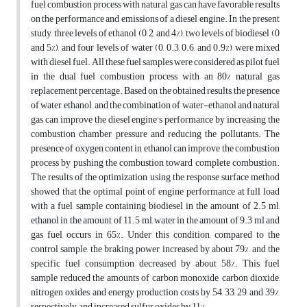
fuel combustion process with natural gas can have favorable results
on the performance and emissions of a diesel engine. In the present
study, three levels of ethanol (0, 2, and 4%), two levels of biodiesel (0
and 5%), and four levels of water (0, 0.3, 0.6, and 0.9%) were mixed
with diesel fuel. All these fuel samples were considered as pilot fuel
in the dual fuel combustion process with an 80% natural gas
replacement percentage. Based on the obtained results, the presence
of water, ethanol, and the combination of water-ethanol and natural
gas can improve the diesel engine's performance by increasing the
combustion chamber pressure and reducing the pollutants. The
presence of oxygen content in ethanol can improve the combustion
process by pushing the combustion toward complete combustion.
The results of the optimization using the response surface method
showed that the optimal point of engine performance at full load
with a fuel sample containing biodiesel in the amount of 2.5 ml,
ethanol in the amount of 11.5 ml, water in the amount of 9.3 ml and
gas fuel occurs in 65%. Under this condition, compared to the
control sample, the braking power increased by about 79%, and the
specific fuel consumption decreased by about 58%. This fuel
sample reduced the amounts of carbon monoxide, carbon dioxide,
nitrogen oxides, and energy production costs by 54, 33, 29, and 39%,
respectively, and increased sulfur oxides by 11%.