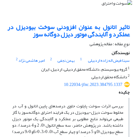
تاثیر اتانول به عنوان افزودنی سوخت بیودیزل در
عملکرد و آلایندگی موتور دیزل دوگانه سوز
نوع مقاله : مقاله پژوهشی
نویسندگان
2
2
1
سینا فیض اله زاده اردبیلی
بهمن نجفی
امیر هاشمی نژاد
1
گروه بیوسیستم، دانشگاه محقق اردبیلی، اردبیل، ایران
2
دانشگاه محقق اردبیلی
10.22034/jfnc.2023.384795.1337
چکیده
بررسی اثرات سوخت پایلوت حاوی درصدهای پایین اتانول و آب در
مخلوط سوخت دیزل-بیودیزل در یک فرایند احتراق دوگانه‌سوز با گاز
طبیعی می‌تواند نتایج مطلوبی بر عملکرد و آلایندگی یک موتور دیزل
داشته باشد. در پژوهش حاضر، سه سطح اتانول (0، 2 و 4 درصد)، دو
سطح بیودیزل (0 و 5 درصد) و چهار سطح آب (0، 3/0، 6/0و 9/0 درصد)