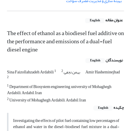
بهینه سازی و مدیریت مصرف سوخت
عنوان مقاله
English
The effect of ethanol as a biodiesel fuel additive on
the performance and emissions of a dual-fuel
diesel engine
نویسندگان
English
1
2
Amir Hasheminejhad
بهمن نجفی
Sina Faizollahzadeh Ardabili
2
1
Department of Biosystem engineering, university of Mohaghegh
Ardabili, Ardabil, Iran
2
University of Mohaghegh Ardabili, Ardabil, Iran
چکیده
English
Investigating the effects of pilot fuel containing low percentages of
ethanol and water in the diesel-biodiesel fuel mixture in a dual-