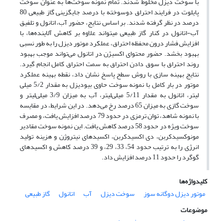
با سوخت دیزل مخلوط شدند. تمام نمونه سوخت‌ها به عنوان سوخت
پایلوت در فرایند احتراق دوسوخته با درصد جایگزینی گاز طبیعی 80
درصد در نظر گرفته شدند. بر اساس نتایج، حضور آب، اتانول و تلفیق
آب-اتانول در کنار گاز طبیعی می­تواند علاوه بر کاهش آلاینده‌ها، با
افزایش فشار درون محفظه احتراق، عملکرد موتور دیزل را به طور نسبی
بهبود بخشد. حضور محتوای اکسیژن در اتانول می‌تواند موجب بهبود
روند احتراق با سوق دادن احتراق به سمت احتراق کامل انجام گیرد.
نتایج بهینه سازی با روش سطح پاسخ نشان داد، نقطه بهینه عملکرد
موتور در بار کامل با نمونه سوخت حاوی بیودیزل به مقدار 5/2 میلی
لیتر، اتانول به مقدار 5/11 میلی‌لیتر، آب به میزان 3/9 میلی‌لیتر و
سوخت گازی به میزان 65 درصد رخ می‌دهد. در این شرایط، در مقایسه
با نمونه شاهد، توان ترمزی در حدود 79 درصد افزایش یافت، و مصرف
سوخت ویژه در حدود 58 درصد کاهش یافت. این نمونه سوخت مقادیر
مونوکسیدکربن، دی اکسیدکربن، اکسیدهای نیتروژن و هزینه تولید
انرژی را به ترتیب حدود 54، 33، 29، و 39 درصد کاهش و اکسیدهای
گوگرد را حدود 11 درصد افزایش داد.
کلیدواژه‌ها
موتور دیزل دوگانه سوز
سوخت دیزل
آب
اتانول
گاز طبیعی
موضوعات