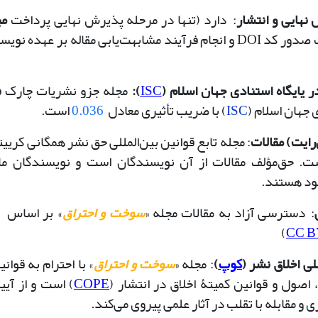
نهایی و انتشار
:
دارد (تنها در مرحله پذیرش نهایی پرداخت
به جهت صدور کد DOI و انجام فرآیند مشابهت‌یابی مقاله بر عهده
 پایگاه استنادی جهان اسلام (
ISC
):
مجله جزو نشریات چارک ف
 جهان اسلام (
ISC
) با ضریب تأثیری معادل
0.036
ا
ست.
رایت) مقالات
: مجله تابع قوانین بین‌المللی حق نشر همگانی کرییت
ت. حق‌مؤلف مقالات از آن نویسندگان است و نویسندگان م
خود هستند.
:
دسترسی آزاد به مقالات مجله «
سوخت و احتراق
» بر اساس
)
CC 
لی اخلاق نشر (
کوپ
)
: مجله «
سوخت و احتراق
» با احترام به قوان
، اصول و قوانین کمیتۀ اخلاق در انتشار (
COPE
) است و از آیین
 و مقابله با تقلب در آثار علمی پیروی می‌کند.