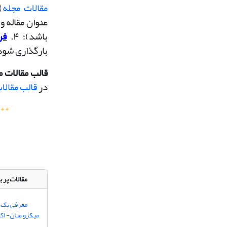
مقالات مجله
،
عنوان مقاله و
باشد)؛
۴.
فر
بارگذاری شود)؛ 
قالب مقالات م
در
قالب مقالا
**
مقالات پر ب
معرفی یک م
میکرو متان- ا