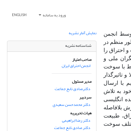
ورود به سامانه
ENGLISH
نمایش آمار نشریه
صلنامه توسط انجمن
نامه به طور منظم در
شناسنامه نشریه
 احتراق را
ران ملی و
صاحب امتیاز
انجمن احتراق ایران
تبط با سوخت
و تاثیرگذار
مدیر مسئول
م با ارسال
دکترصادق تابع جماعت
ود به تلاش
سردبیر
ده انگلیسی
دکتر محمدحسن سعیدی
رش بلافاصله
هیات تحریریه
راق، طبیعت
دکتر رضا ابراهیمی
مختلف سوخت
دکتر صادق تابع جماعت