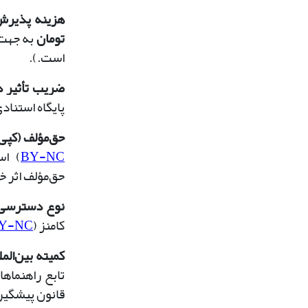
هزینه پذیرش 
تومان
است.).
ضریب تأثیر در
پایگاه استنادی
حق‌مؤلف (کپی‌
BY-NC
)
اس
حق‌مؤلف اثر 
نوع دسترسی
کامنز (
BY-NC
کمیته بین‌المل
تابع راهنماها
قانون پیشگیری