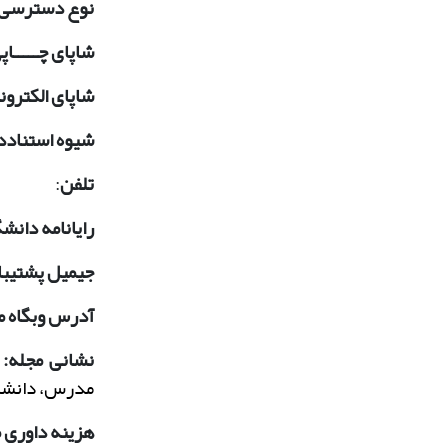
نوع دسترسی
شاپای چـــــاپ
شاپای الکترون
شیوه استناد
تلفن
:
رایانامه دانش
جیمیل پشتیبا
آدرس وبگاه م
نشانی مجله:
مدرس، دانشکد
هزینه داوری م