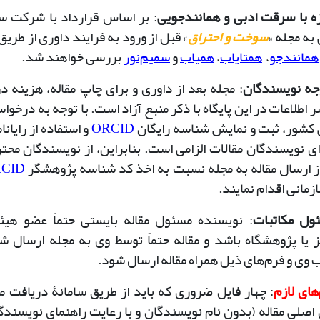
 با سرقت ادبی و همانندجویی
: بر اساس قرارداد با شرکت
سی
 به مجله «
سوخت و احتراق
» قبل از ورود به فرایند داوری از طریق
همانندجو
،
همتایاب
،
همیاب
و
سمیم‌نور
بررسی خواهند شد.
جه نویسندگان
: مجله بعد از داوری و برای چاپ مقاله، هزینه 
ر اطلاعات در این پایگاه با ذکر منبع آزاد است. با توجه به درخ
کشور، ثبت و نمایش شناسه رایگان
ORCID
و استفاده از رایان
رای نویسندگان مقالات الزامی است. بنابراین، از نویسندگان مح
ز ارسال مقاله به مجله نسبت به اخذ کد شناسه پژوهشگر
CID
مانی اقدام نمایند.
ول مکاتبات
: نویسنده مسئول مقاله بایستی حتماً عضو هی
ز یا پژوهشگاه باشد و مقاله حتماً توسط وی به مجله ارسال شود
 وی و فرم‌های ذیل همراه مقاله ارسال شود.
های لازم
: چهار فایل ضروری که باید از طریق سامانۀ دریافت مق
 اصلی مقاله (بدون نام نویسندگان و با رعایت راهنمای نویسندگ