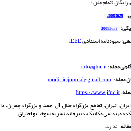
: رایگان (تمام متن)
ی
:
20083629
یکی
:
20083637
دهی
: شیوه‌نامه استنادی
IEEE
گاهی مجله
:
info@jfnc.ir
ن مجله
:
modir.icijournal@gmail.com
جله
:
https://www.jfnc.ir
ایران، تهران،
تقاطع بزرگراه جلال آل احمد و بزرگراه چمران، د
ه مهندسی مکانیک، دبیرخانه نشریه سوخت و احتراق.
قاله
:
ن
دارد.