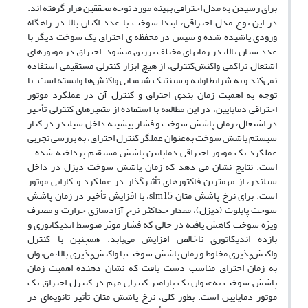
برای رسیدن به مدل احتراقی بهینه مورد توجه محققین قرار گرفته­ اند.
در این نوع مدل احتراقی، ابتدا سوخت با عدد اکتان بالا در راهگاه
ورودی پاشیده ­­شده و سپس در محفظه­ ی احتراق یک سوخت دیگر با
عدد ستان بالا، در زمان­های مختلف تزریق می­شود. احتراق در موتورهای
اشتعال تراکمی واکنش‌کنترلی، از هیچ ابزار کنترلی مستقیمی استفاده
‌نمی‌کند و به شرایط اولیه و سینتیک شیمیایی واکنش‌ها وابسته است. با
توجه به اهمیت زمان­ بندی احتراق و کنترل آن در عملکرد موتور
احتراقی دما­پایین، در این مطالعه با استفاده از متغیرهای کنترلی تأخیر
در اشتعال، زمان پاشش سوخت و فشار بیشینه داخل سیلندر در کنار
سیستم پاشش سوخت به‌عنوان عملگر کنترل احتراق، به بررسی تجربی
عملکرد یک موتور احتراقی دماپایین پاشش مستقیم پرداخته شده ­
است. نتایج نشان می ­دهد که زمان پاشش سوخت دیزل در داخل
سیلندر، از مهم­ترین فاکتورهای تأثیرگذار در عملکرد و کارایی موتور
است. برای نرخ پاشش متان slm15، با افزایش تأخیر در زمان پاشش
سوخت پایلوت (دیزل)، مقدار حداکثر نرخ آزادسازی حرارت و مصرف‌
ویژه سوخت کاهش یافته در حالی­ که فشار موثر متوسط اندیکاتوری و
بازده اندیکاتوری ناخالص افزایش‌ می‌‌یابد. همچنین با کنترل
واکنش‌پذیری مخلوط و زمان پاشش سوخت با واکنش‌پذیری بالا، می‌توان
به زمان احتراق مناسب دست‌ یافت که نشان­ دهنده اهمیت زمان
پاشش سوخت به‌عنوان یک پارامتر کنترلی مهم در کنترل احتراق یک
موتور دما­پایین است. بطور کلی، نرخ پاشش متان تأثیر ثانویه‌ای در