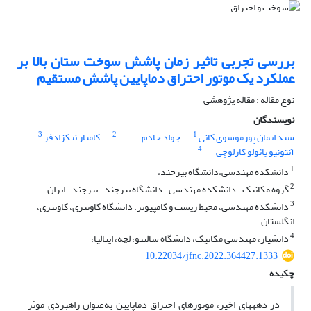
بررسی تجربی تاثیر زمان پاشش سوخت ستان بالا بر
عملکرد یک موتور احتراق دماپایین پاشش مستقیم
نوع مقاله : مقاله پژوهشی
نویسندگان
3
2
1
سید ایمان پورموسوی کانی
جواد خادم
کامیار نیکزادفر
4
آنتونیو پائولو کارلوچی
1
دانشکده مهندسی،دانشگاه بیرجند،
2
گروه مکانیک- دانشکده مهندسی- دانشگاه بیرجند- بیرجند- ایران
3
دانشکده مهندسی، محیط زیست و کامپیوتر، دانشگاه کاونتری، کاونتری،
انگلستان
4
دانشیار، مهندسی مکانیک، دانشگاه سالنتو، لچه، ایتالیا،
10.22034/jfnc.2022.364427.1333
چکیده
در دهه­های اخیر، موتورهای احتراق دماپایین به‌عنوان راهبردی موثر