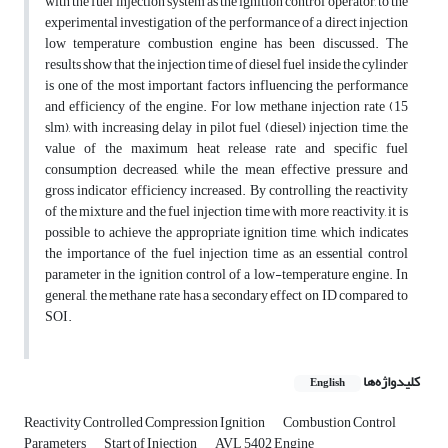
with the fuel injection system as the ignition control operator, to the
experimental investigation of the performance of a direct injection
low temperature combustion engine has been discussed. The
results show that the injection time of diesel fuel inside the cylinder
is one of the most important factors influencing the performance
and efficiency of the engine. For low methane injection rate (15
slm), with increasing delay in pilot fuel (diesel) injection time, the
value of the maximum heat release rate and specific fuel
consumption decreased, while the mean effective pressure and
gross indicator efficiency increased. By controlling the reactivity
of the mixture and the fuel injection time with more reactivity, it is
possible to achieve the appropriate ignition time, which indicates
the importance of the fuel injection time as an essential control
parameter in the ignition control of a low-temperature engine. In
general, the methane rate has a secondary effect on ID compared to
SOI.
کلیدواژه‌ها
English
Reactivity Controlled Compression Ignition
Combustion Control
Parameters
Start of Injection
AVL 5402 Engine