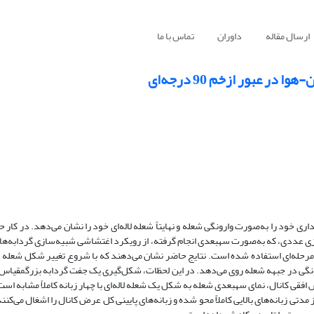
ارسال مقاله
داوران
تماس با ما
عبور ازخم 90 درجه‌ای
اری خود را به‌صورت وارونگی شعله و نهایتاً شعله لاله‌ای خود را نشان می‌دهد. در کار ح
 مدل احتراقی شعله ضخیم­شده مصنوعی (ATF) به‌همراه سینتیک شیمیایی 7 مرحله‌ای استفاده شده است. نتایج حاضر نشان می‌دهند که با شروع تغییر
گی در جبهه شعله روی می‌دهد. در این لحظات، شکل‌گیری یک جفت گردابه بزرگ­مقیاس
قی کانال، نمای سه­بعدی شعله به شکل یک شعله لاله‌ای با چهار زبانه کاملاً مشابه است
تی زبانه‌های بالایی کاملاً محو شده و زبانه‌های پایینی کل عرض کانال را اشغال می‌کنن