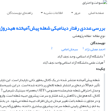
صفحه اصلی
مرور
اطلاعات نشریه
راهنمای نویسندگان
بررسی عددی رفتار دینامیکی شعله پیش‌آمیخته هیدروژن-هوا در 
نوع مقاله : مقاله پژوهشی
نویسندگان
2
1
احمد مصلی نژاد
سبحان امامی
1
دانشگاه آزاد اسلامی، وحد نجف آباد
2
هیات علمی دانشگاه آزاد اسلامی واحد نجف آباد
چکیده
شعله پیش‌آمیخته منتشر شده در یک کانال به­‌طور ذاتی ناپایدار است. این ناپاید
و
کانال، که هم‌زمان با کاهش رشد فشار و سرعت پیشروی جبهه شعله است، وارون
و در مجاورت شعله باعث تغییر میدان جریان اطراف جبهه شعله می‌شود. در بخش اف
به خم، زبانه‌های پایینی شعله سرعت پیشروی بیشتری داشته، به‌طوری‌که پس از مد