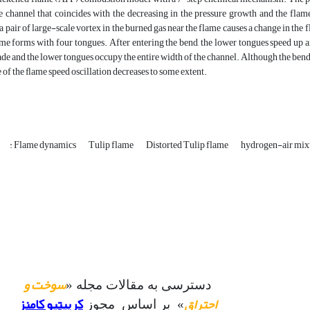
e channel that coincides with the decreasing in the pressure growth and the flam
a pair of large-scale vortex in the burned gas near the flame causes a change in the f
me forms with four tongues. After entering the bend, the lower tongues speed up a
de and the lower tongues occupy the entire width of the channel. Although the bend h
 of the ﬂame speed oscillation decreases to some extent.
: Flame dynamics
Tulip flame
Distorted Tulip flame
hydrogen-air mix
سوخت و
دسترسی به مقالات مجله «
احتراق
کرییتیو کامنز
» بر اساس مجوز