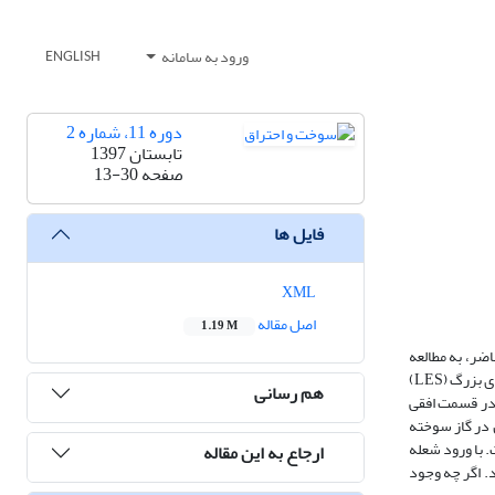
ورود به سامانه
ENGLISH
دوره 11، شماره 2
تابستان 1397
صفحه
13-30
فایل ها
XML
اصل مقاله
1.19 M
اضر، به مطالعه
تأثیر خم 90 درجه‌ای بر انتشار شعله لاله‌ای پرداخته شده است. در این شبیه‌سازی عددی، که به‌صورت سه­بعدی انجام گرفته، از رویکرد اغتشاشی شبیه‌سازی گردابه‌های بزرگ (LES)
هم رسانی
 شکل شعله در قسمت افقی
 در گاز سوخته
. با ورود شعله
ارجاع به این مقاله
د. اگر چه وجود