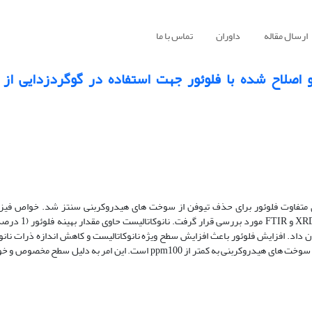
ارسال مقاله
داوران
تماس با ما
NiMo/F-Al به ­روش تلقیح و اصلاح ­شده با فلوئور جهت استفاده در گوگردزدای
NiMo به ­روش تلقیح و با غلظت ­های متفاوت فلوئور برای حذف تیوفن از سوخت­ های هیدروکربنی سنتز شد. خوا
نانوکاتالیست­ های سنتزی توسط روش­ های آنالی
­ داد. افزایش فلوئور باعث افزایش سطح ویژه نانوکاتالیست و کاهش اندازه ذرات نان
ارزیابی عملکرد نانوکاتالیست­ های سنتزی نشان ­دهنده قابلیت کاهش تیوفن از سوخت­ های هیدروکربنی به کمتر از ppm100 است. ا