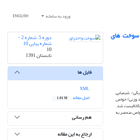
ورود به سامانه
ENGLISH
ی از سوخت­ های
دوره 5، شماره 2 -
شماره پیاپی 10
10
تابستان 1391
فایل ها
XML
ص فیزیکی- شیمیایی
اصل مقاله
ز دستگاهی XRD، FESEM، BET و FTIR مورد بررسی قرار گرفت. نانوکاتالیست حاوی مقدار بهینه فلوئور (1 درصد وزنی) خواص
1.01 M
وکاتالیست شد.
ین امر به ­دلیل سطح مخصوص و خواص منحصر به
هم رسانی
ارجاع به این مقاله