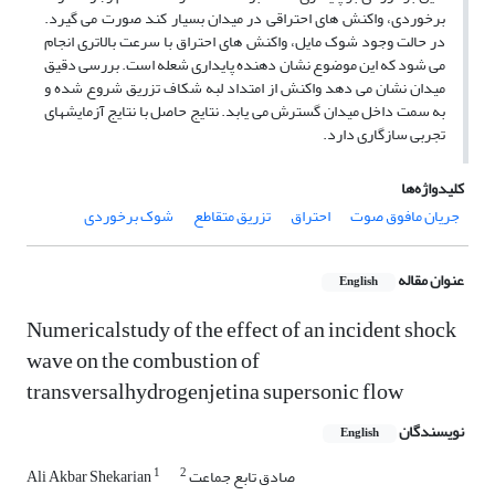
برخوردی، واکنش­ های احتراقی در میدان بسیار کند صورت می­ گیرد.
در حالت وجود شوک مایل، واکنش­ های احتراق با سرعت بالاتری انجام
می­ شود که این موضوع نشان­ دهنده پایداری شعله است. بررسی دقیق
میدان نشان می­ دهد واکنش از امتداد لبه شکاف تزریق شروع شده و
به­ سمت داخل میدان گسترش می­ یابد. نتایج حاصل با نتایج آزمایش­های
تجربی سازگاری دارد.
کلیدواژه‌ها
جریان مافوق صوت
احتراق
تزریق متقاطع
شوک برخوردی
عنوان مقاله
English
Numericalstudy of the effect of an incident shock
wave on the combustion of
transversalhydrogenjetina supersonic flow
نویسندگان
English
1
2
صادق تابع جماعت
Ali Akbar Shekarian