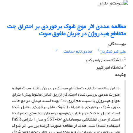
مطالعه عددی اثر موج شوک برخوردی بر احتراق جت
متقاطع هیدروژن در جریان مافوق صوت
نویسندگان
2
1
علی اکبر شکریان
صادق تابع جماعت
1
دانشگاه صنعتی امیر کبیر
2
دانشگاه امیر کبیر
چکیده
در این مطالعه، احتراق جت متقاطع سوخت در جریان مافوق صوت هوا به
­صورت عددی بررسی شده است. گاز تزریق شامل مخلوط پیش­ احتراق
هوا و هیدروژن با نسبت هم ­ارزی 4/5 بوده است. میدان در دو حالت
بدون شوک برخوردی و همراه با شوک مایل برخوردی تحلیل شده
است. تحلیل به­ کمک نرم افزار اپن­ فوم و در میدان سه ­بعدی انجام شده
است. از مدل اغتشاشی دومعادله‌ای SST-kw و مدل احتراقی PaSR
استفاده شده است. هدف از مطالعه صورت گرفته بررسی اثر شوک
مایل برخوردی بر پایداری شعله بوده است. در حالت عدم وجود شوک