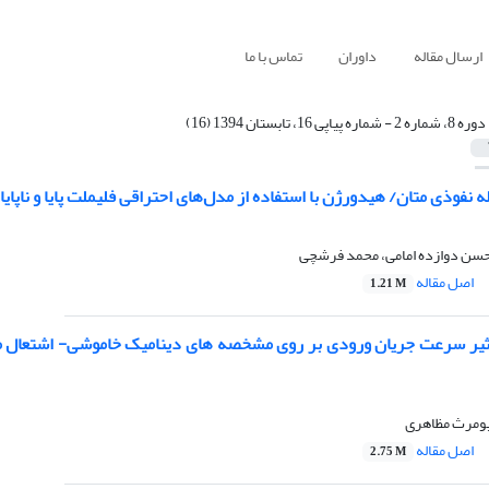
ارسال مقاله
داوران
تماس با ما
دوره 8، شماره 2 - شماره پیاپی 16، تابستان 1394 (16)
 نفوذی متان/ هیدورژن با استفاده از مدل‌های احتراقی فلیملت پایا و ناپایا
حسن دوازده امامی، محمد فرشچی
اصل مقاله
1.21 M
ثیر سرعت جریان ورودی بر روی مشخصه­ های دینامیک خاموشی- اشتعال مک
کیومرث مظاهری
اصل مقاله
2.75 M