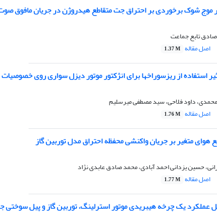
ر موج شوک برخوردی بر احتراق جت متقاطع هیدروژن در جریان مافوق صوت
 صادق تابع جماعت
اصل مقاله
1.37 M
یر استفاده از ریزسوراخ­ها برای انژکتور موتور دیزل سواری روی خصوصیا
محمدی، داود فلاحی، سید مصطفی میرسلیم
اصل مقاله
1.76 M
یع هوای متغیر بر جریان واکنشی محفظه احتراق مدل توربین گاز
انی، حسین یزدانی احمد آبادی، محمد صادق عابدی نژاد
اصل مقاله
1.77 M
یل عملکرد یک چرخه هیبریدی موتور استرلینگ، توربین گاز و پیل ­سوختی 