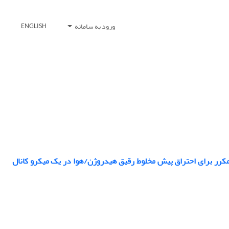
ورود به سامانه
ENGLISH
رر برای احتراق پیش ­مخلوط رقیق هیدروژن/هوا در یک میکرو کانال