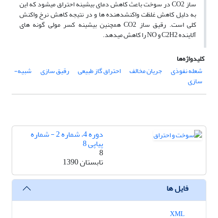
ساز CO2 در سوخت باعث کاهش دمای بیشینه احتراق می­شود که این
به­ دلیل کاهش غلظت واکنش­دهنده ­ها و در نتیجه کاهش نرخ واکنش
کلی است. رقیق­ ساز CO2 همچنین بیشینه کسر مولی گونه­ های
آلاینده­ C2H2 و NO را کاهش می­دهد.
کلیدواژه‌ها
شعله­ نفوذی
جریان مخالف
احتراق گاز طبیعی
رقیق­ سازی
شبیه­
سازی
دوره 4، شماره 2 - شماره
پیاپی 8
8
تابستان 1390
فایل ها
XML