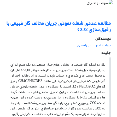
مطالعه­ عددی شعله­ نفوذی جریان مخالف گاز طبیعی با
رقیق­­ سازی CO2
نویسندگان
جواد خادم
علی اسدی
چکیده
نظر به اینکه گاز طبیعی در بخش اعظم جهان صنعتی به یک منبع انرژی
بسیار مهم تبدیل شده ­‌است، بررسی ساختار شعله و اثر آلاینده­ های آن
بر محیط زیست امری ضروری و اجتناب ناپذیر است. در این مقاله، احتراق
گاز طبیعی که ترکیبی از هیدروکربن­هایی مانند CH4C2H6C3H8 و نیز
گازهای N2CO2O2 و H2 است، با استفاده از مدل شعله­ نفوذی جریان
مخالف، بررسی شده ­است. در این تحقیق، منحنی­ های دما، غلظت گونه
ها و ترکیبات NOx با استفاده از حل عددی به­ دست آمده و اثر رقیق­
کننده CO2 بر توزیع دما و نرخ تولید گونه ­ها بررسی شده است. با توجه
به تکامل مناسب سازوکار GRI3.0 در مدل­سازی احتراق گاز طبیعی، این
سازوکار به عنوان سینتیک شیمیایی انتخاب شده ­است. افزایش رقیق­