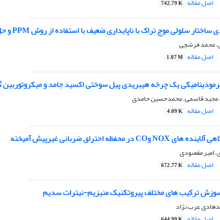
اصل مقاله
742.79 K
 سلولی موج تراک با ناپایداری ضعیف با استفاده از روش PPM و حل ­کننده دقیق مسئله ریمان
ی، محمد فرشچی
اصل مقاله
1.07 M
رمودینامیکی یک چرخه هیبریدی پیل سوختی اکسید جامد و میکروتوربین گ
 مجید قاسمی، محمدحسین حامدی
اصل مقاله
4.09 K
C در محفظه احتراق ضربانی غیرپیش­ آمیخته
، امیر مقصودی
اصل مقاله
672.77 K
سوزش ترکیب­ های مختلف پیروتکنیک منیزیم-نیترات سدیم
هادی عرب نژاد
اصل مقاله
644.99 K