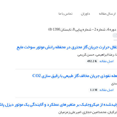
ارسال مقاله
داوران
تماس با ما
دوره 4، شماره 2 - شماره پیاپی 8، تابستان 1390 (8)
تقال حرارت جریان گاز محترق در محفظه رانش موتور سوخت مایع
، رضا ابراهیمی، حسن کریمی
اصل مقاله
492.2 K
ه­ نفوذی جریان مخالف گاز طبیعی با رقیق­­ سازی CO2
سدی
اصل مقاله
1.1 M
تولید‌شده از میکروجلبک بر متغیرهای عملکرد و آلایندگی یک موتور دیزل 
رکیان، محمدامین حجازی، امیرعلی زمزمیان