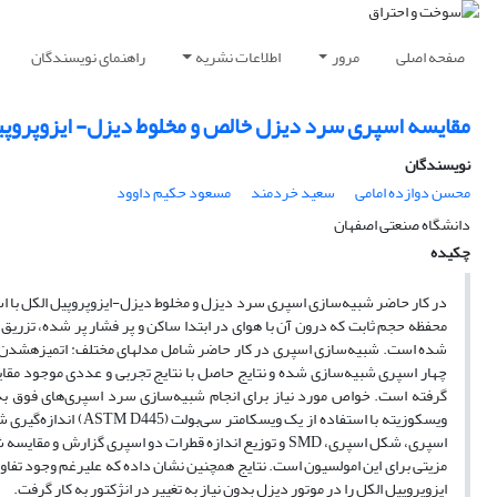
صفحه اصلی
مرور
اطلاعات نشریه
راهنمای نویسندگان
مقایسه­ اسپری سرد دیزل خالص و مخلوط دیزل- ایزوپروپیل
نویسندگان
محسن دوازده امامی
سعید خردمند
مسعود حکیم داوود
دانشگاه صنعتی اصفهان
چکیده
در کار حاضر شبیه‌سازی اسپری سرد دیزل و مخلوط دیزل-ایزوپروپیل الکل با استف
شده است. شبیه‌سازی اسپری در کار حاضر شامل مدلهای مختلف: اتمیزه­شدن، 
چهار اسپری شبیه‌سازی شده و نتایج حاصل با نتایج تجربی و عددی موجود مق
گرفته است. خواص مورد نیاز برای انجام شبیه‌سازی سرد اسپری‌های فوق
مزیتی برای این امولسیون است. نتایج همچنین نشان داده که علی­رغم وجود تفا
ایزوپروپیل الکل را در موتور دیزل بدون نیاز به تغییر در انژکتور به کار گرفت.