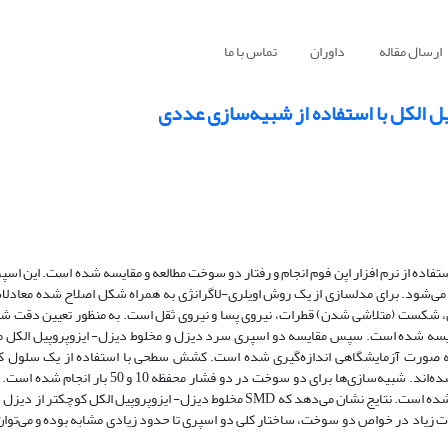
ارسال مقاله
داوران
تماس با ما
 الکل با استفاده از شبیه‌سازی عددی
اده از نرم افزار اپن ­فوم انجام و رفتار دو سوخت مطالعه و مقایسه شده است. این اسپ
شکست (متلاشی شدن) قطرات، نیروی پسا و نیروی ثقل است. به منظور تعیین دقت شبی
ایسه شده است. سپس مقایسه­ دو اسپری سرد دیزل و مخلوط دیزل- ایزوپروپیل الکل م
 به صورت آزمایشگاهی اندازه‌گیری شده است. کشش سطحی با استفاده از یک سلو
ویسکوزیته با استفاده از یک ویسکامتر سی‌بولت (ASTM D445) اندازه‌گیری شده‌اند. شبیه‌سازی‌ها برای
اسپری، شکل اسپری، SMD و توزیع اندازه­ قطرات دو اسپری گزارش و مقایسه شده است. نتایج نشان می‌دهد که SMD مخلوط دیزل- ‌ایزوپ
وت زیاد در خواص دو سوخت، ساختار کلی دو اسپری تا حدود زیادی مشابه بوده و می‌توا