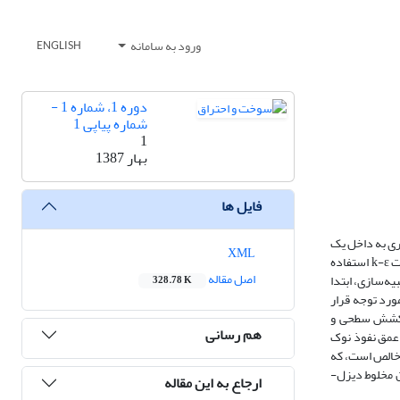
ورود به سامانه
ENGLISH
دوره 1، شماره 1 -
شماره پیاپی 1
1
بهار 1387
فایل ها
ری به داخل یک
XML
محفظه­ حجم ثابت که درون آن با هوای در ابتدا ساکن و پر فشار پر شده، تزریق می‌شود. برای مدلسازی از یک روش اویلری-لاگرانژی به همراه شکل اصلاح شده معادلات k-ɛ استفاده
اصل مقاله
ه‌سازی، ابتدا
328.78 K
ورد توجه قرار
ل کشش سطحی و
هم رسانی
 دو سوخت در دو فشار محفظه­ 10 و 50 بار انجام شده است. عمق نفوذ نوک
روپیل الکل کوچکتر از دیزل خالص است، که
ن مخلوط دیزل-
ارجاع به این مقاله