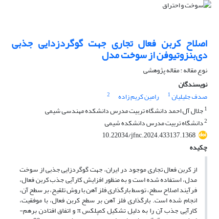
اصلاح کربن فعال تجاری جهت گوگردزدایی جذبی
دی‌بنزوتیوفن از سوخت مدل
نوع مقاله : مقاله پژوهشی
نویسندگان
2
1
صدف جلیلیان
رامین کریم زاده
1
جلال آل احمد دانشگاه تربیت مدرس دانشکده مهندسی شیمی
2
دانشگاه تربیت مدرس دانشکده شیمی
10.22034/jfnc.2024.433137.1368
چکیده
از کربن فعال تجاری موجود در ایران، جهت گوگردزایی جذبی از سوخت
مدل، استفاده شده ­است و به منظور افزایش کارآیی جذب کربن فعال،
فرآیند اصلاح سطح، توسط بارگذاری فلز آهن با روش تلقیح، بر سطح آن،
انجام شده ­است. بارگذاری فلز آهن بر سطح کربن فعال، با موفقیت،
کارآیی جذب آن را به دلیل تشکیل کمپلکس π و اتفاق افتادن برهم­