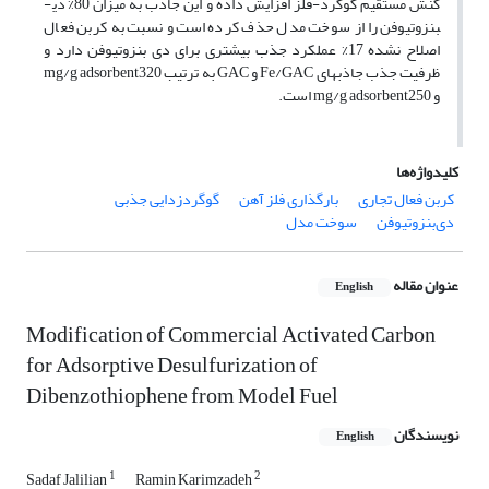
کنش مستقیم گوگرد-فلز افزایش داده و این جاذب به میزان 80% دی­
بنزوتیوفن را از سوخت مدل حذف کرده است و نسبت به کربن فعال
اصلاح نشده 17% عملکرد جذب بیشتری برای دی­ بنزوتیوفن دارد و
ظرفیت جذب جاذب­های Fe/GAC و GAC به ترتیب mg/g adsorbent320
و mg/g adsorbent250 است.
کلیدواژه‌ها
کربن فعال تجاری
بارگذاری فلز آهن
گوگردزدایی جذبی
دی‌بنزوتیوفن
سوخت مدل
عنوان مقاله
English
Modification of Commercial Activated Carbon
for Adsorptive Desulfurization of
Dibenzothiophene from Model Fuel
نویسندگان
English
1
2
Sadaf Jalilian
Ramin Karimzadeh