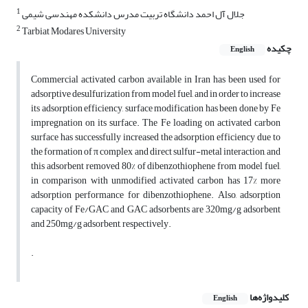
1
جلال آل احمد دانشگاه تربیت مدرس دانشکده مهندسی شیمی
2
Tarbiat Modares University
چکیده
English
Commercial activated carbon available in Iran has been used for
adsorptive desulfurization from model fuel, and in order to increase
its adsorption efficiency, surface modification has been done by Fe
impregnation on its surface. The Fe loading on activated carbon
surface has successfully increased the adsorption efficiency due to
the formation of π complex and direct sulfur-metal interaction, and
this adsorbent removed 80% of dibenzothiophene from model fuel,
in comparison with unmodified activated carbon has 17% more
adsorption performance for dibenzothiophene. Also, adsorption
capacity of Fe/GAC and GAC adsorbents are 320mg/g adsorbent
and 250mg/g adsorbent, respectively.
.
کلیدواژه‌ها
English