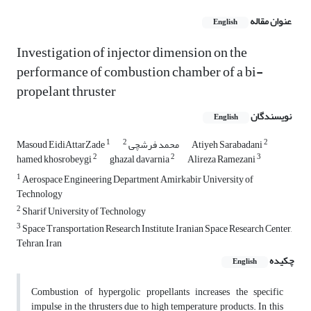
عنوان مقاله
English
Investigation of injector dimension on the
performance of combustion chamber of a bi-
propelant thruster
نویسندگان
English
1
2
2
Atiyeh Sarabadani
محمد فرشچی
Masoud EidiAttarZade
2
2
3
hamed khosrobeygi
ghazal davarnia
Alireza Ramezani
1
Aerospace Engineering Department Amirkabir University of
Technology
2
Sharif University of Technology
3
Space Transportation Research Institute, Iranian Space Research Center,
Tehran, Iran
چکیده
English
Combustion of hypergolic propellants increases the specific
impulse in the thrusters due to high temperature products. In this