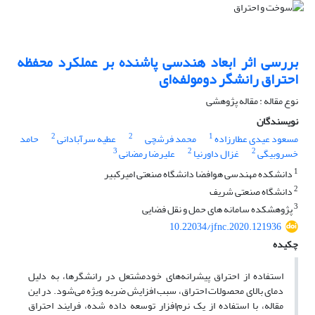
بررسی اثر ابعاد هندسی پاشنده بر عملکرد محفظه
احتراق رانشگر دومولفه‌ای
نوع مقاله : مقاله پژوهشی
نویسندگان
2
2
1
مسعود عیدی عطارزاده
محمد فرشچی
عطیه سرآبادانی
حامد
3
2
2
خسروبیگی
غزال داورنیا
علیرضا رمضانی
1
دانشکده مهندسی هوافضا دانشگاه صنعتی امیرکبیر
2
دانشگاه صنعتی شریف
3
پژوهشکده سامانه های حمل و نقل فضایی
10.22034/jfnc.2020.121936
چکیده
استفاده از احتراق پیشرانه‌های خودمشتعل در رانشگرها، به ­دلیل
دمای بالای محصولات احتراق، سبب افزایش ضربه ویژه می‌شود. در این
مقاله، با استفاده از یک نرم‌افزار توسعه داده‌ شده، فرایند احتراق