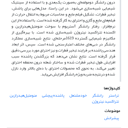
درون رانشگر دومولفه‌ای به‌صورت یک‌بعدی و با استفاده از سینتیک
شیمیایی شبیه‌سازی می‌شود. در این راستا، مدل‌هایی برای پاشش،
تبخیر قطرات، تشکیل فیلم مایع و محاسبات مربوط به انتقال حرارت از
فیلم‌های مایع و گازی و احتراق به­ کار گرفته شده است. با استفاده از این
نرم‌افزار، رفتار رانشگر آستریوم با سوخت منومتیل‌هیدرازین و
اکسنده تتراکسید نیتروژن شبیه‌سازی شده است. با بهره‌گیری از
مکانیزم شیمیایی گسترده 1619مرحله‌ای، نتایج شبیه‌سازی عملکرد
رانشگر در دبی‌های مختلف اعتبارسنجی شده است. سپس، اثر ابعاد
هندسی پاشنده بر فرایند تبخیر قطرات و نیز احتراق مورد بررسی دقیق
قرار گرفته است. نتایج نشان می‌دهد که بزرگ­شدن پاشنده سبب
افزایش طول تبخیر قطرات شده و ساختار شعله درون محفظه احتراق
تغییر می‌کند، به ­نحوی که محصولات احتراق با دمای بالاتر وارد نازل
شده و درنتیجه ضربه ویژه رانشگر افزایش می‌یابد.
کلیدواژه‌ها
تراستر
رانشگر
خودمشتعل
پاشنده پیچشی
منومتیل‌هیدرازین
تتراکسید نیتروژن
موضوعات
پیشرانش