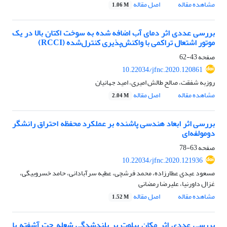
مشاهده مقاله
اصل مقاله
1.06 M
بررسی عددی اثر دمای آب اضافه شده به سوخت اکتان بالا در یک
موتور اشتعال تراکمی با واکنش‌پذیری کنترل‌شده (RCCI)
صفحه
43-62
10.22034/jfnc.2020.120861
روزبه شفقت، صالح طالش امیری، امید جهانیان
مشاهده مقاله
اصل مقاله
2.04 M
بررسی اثر ابعاد هندسی پاشنده بر عملکرد محفظه احتراق رانشگر
دومولفه‌ای
صفحه
63-78
10.22034/jfnc.2020.121936
مسعود عیدی عطارزاده، محمد فرشچی، عطیه سرآبادانی، حامد خسروبیگی،
غزال داورنیا، علیرضا رمضانی
مشاهده مقاله
اصل مقاله
1.52 M
بررسی عددی اثر مکان پیلوت بر بلندشدگی شعله جت آشفته با