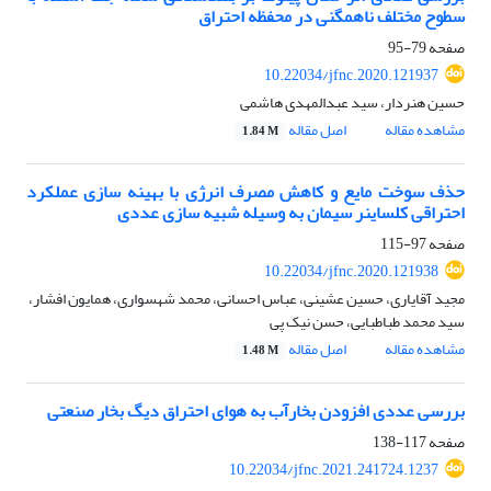
سطوح مختلف ناهمگنی در محفظه احتراق
صفحه
79-95
10.22034/jfnc.2020.121937
حسین هنردار، سید عبدالمهدی هاشمی
مشاهده مقاله
اصل مقاله
1.84 M
حذف سوخت مایع و کاهش مصرف انرژی با بهینه سازی عملکرد
احتراقی کلساینر سیمان به وسیله شبیه سازی عددی
صفحه
97-115
10.22034/jfnc.2020.121938
مجید آقایاری، حسین عشینی، عباس احسانی، محمد شهسواری، همایون افشار،
سید محمد طباطبایی، حسن نیک پی
مشاهده مقاله
اصل مقاله
1.48 M
بررسی عددی افزودن بخارآب به هوای احتراق دیگ بخار صنعتی
صفحه
117-138
10.22034/jfnc.2021.241724.1237