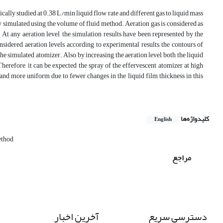
ally studied at 0.38 L/min liquid flow rate and different gas to liquid mass
ly simulated using the volume of fluid method. Aeration gas is considered as
be. At any aeration level, the simulation results have been represented by the
nsidered aeration levels, according to experimental results, the contours of
 simulated atomizer. Also, by increasing the aeration level, both the liquid
Therefore, it can be expected the spray of the effervescent atomizer at high
e and more uniform due to fewer changes in the liquid film thickness in this
کلیدواژه‌ها
English
ethod
مراجع
دسترسی سریع
آخرین اخبار