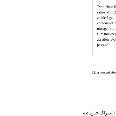
Two-phase flo
ratios of 0.3
an ideal gas 
contours of n
nitrogen volu
film thicknes
aeration leve
passage.
Effervescent at
اشتراک خبرنامه