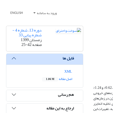
ورود به سامانه
ENGLISH
دوره 13، شماره 4 -
شماره پیاپی 33
زمستان 1399
صفحه
25-42
فایل ها
XML
اصل مقاله
1.06 M
چکیده: میدان جریان دوفازی در بالادست روزنه تخلیه اتمایزر مایع هوادهی شده، در دبی مایع 0.38 لیتر در دقیقه و در نسبت‌های دبی جرمی گاز به مایع مختلف 0.32%،0.62% و 1.24%
زنه‌های خروجی
هم رسانی
ن در زمان‌های
تخلیه اتمایزر
ارجاع به این مقاله
، تغییرات این