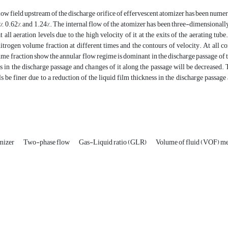
w field upstream of the discharge orifice of effervescent atomizer has been numeric
2%, 0.62%, and 1.24%. The internal flow of the atomizer has been three-dimensional
at all aeration levels due to the high velocity of it at the exits of the aerating tu
itrogen volume fraction at different times and the contours of velocity. At all co
me fraction show the annular flow regime is dominant in the discharge passage of the
s in the discharge passage and changes of it along the passage will be decreased. 
ls be finer due to a reduction of the liquid film thickness in the discharge passag
omizer
Two-phase flow
Gas-Liquid ratio (GLR)
Volume of fluid (VOF) m