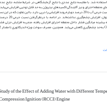
یک مفصل شیمیایی استفاده شد. با مقایسه‌ نتایج عددی با نتایج آزمایشگاهی در شرایط مشابه، نتایج 
، با افزایش نسبت جرمی آب تا 10درصد، فشار و دمای محفظه احتراق و نیز آلایندگی اکسیدهای نیتروژن به حد قابل توجهی افزایش می
آب تا نسبت جرمی 15درصد، روند کاهشی دیده می‌شود. ادامه‌ روند افزایش نسبت جرمی آب تا 20 درصد دوباره روند افزایشی را درپی دارد، با این ت
محفظه احتراق و آلایندگی اکسیدهای نیتروژن، علی‌رغم 
ه بیشینه‌ میانگین فشار داخل محفظه احتراق افزایش ‌یافته، منجربه افزایش جزئی فش
خت
tudy of the Effect of Adding Water with Different Tempe
 Compression Ignition (RCCI) Engine