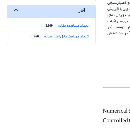
عددی اعتبارسنجی
‌یابد، ولی با افزایش
آمار
فاوت که در این نسبت جرمی دمای
افزایش مشخصه‌های توان، افزایش چشم‌گیری نداشته‌اند. در ادامه، با درنظرگرفتن نسبت جرمی 20 درصد، بررسی اثرات
تعداد مشاهده مقاله
ار متوسط مؤثر
1,269
اندیکاتوری می‌شود. ازطرفی، به‌دلیل افزایش سطح تکمیل احتراق، آلایندگی CO به‌حد چشم‌گیری کاهش می‌یابد. همچنین، مصرف سوخت ویژه اندیکاتوری تا مقدار 2 درصد کاهش
تعداد دریافت فایل اصل مقاله
760
Numerical S
Controlled