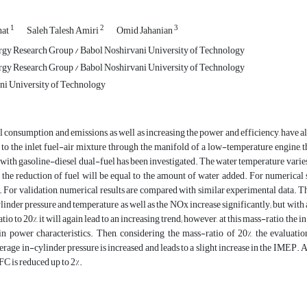
1
2
3
hat
Saleh Talesh Amiri
Omid Jahanian
gy Research Group / Babol Noshirvani University of Technology
gy Research Group / Babol Noshirvani University of Technology
ni University of Technology
 consumption and emissions, as well as increasing the power and efficiency, have al
to the inlet fuel-air mixture through the manifold of a low-temperature engine, th
ith gasoline-diesel dual-fuel has been investigated. The water temperature varies
at the reduction of fuel will be equal to the amount of water added. For numerica
. For validation, numerical results are compared with similar experimental data. Th
ylinder pressure and temperature as well as the NOx increase significantly; but with a
tio to 20%, it will again lead to an increasing trend; however, at this mass-ratio, th
 in power characteristics. Then, considering the mass-ratio of 20%, the evaluat
ge in-cylinder pressure is increased and leads to a slight increase in the IMEP. Als
SFC is reduced up to 2%.