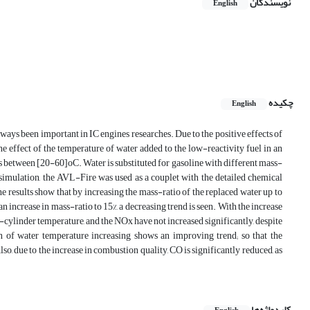
نویسندگان
English
چکیده
English
ways been important in IC engines researches. Due to the positive effects of
e effect of the temperature of water added to the low-reactivity fuel in an
 between [20-60]oC. Water is substituted for gasoline with different mass-
l simulation, the AVL-Fire was used as a couplet with the detailed chemical
e results show that by increasing the mass-ratio of the replaced water up to
n increase in mass-ratio to 15%, a decreasing trend is seen. With the increase
e in-cylinder temperature, and the NOx have not increased significantly, despite
ion of water temperature increasing shows an improving trend; so that the
o, due to the increase in combustion quality, CO is significantly reduced, as
کلیدواژه‌ها