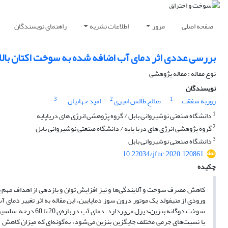
صفحه اصلی
مرور
اطلاعات نشریه
راهنمای نویسندگان
بررسی عددی اثر دمای آب اضافه شده به سوخت اکتان بالا در 
نوع مقاله : مقاله پژوهشی
نویسندگان
3
2
1
روزبه شفقت
صالح طالش امیری
امید جهانیان
1
دانشگاه صنعتی نوشیروانی بابل / گروه پژوهشی انرژی های دریاپایه
2
گروه پژوهشی انرژی های دریا پایه / دانشگاه صنعتی نوشیروانی بابل
3
دانشگاه صنعتی نوشیروانی بابل
10.22034/jfnc.2020.120861
چکیده
کاهش مصرف سوخت و آلایندگی‌ها و نیز افزایش توان و بازدهی از اهداف مهم 
ورودی از منیفولد یک موتور درون سوز دماپایین، این مقاله به اثر تغییر دمای 
سوخت دوگانه بنزین–دی
با نسبت‌های جرمی مختلف جایگزین بنزین می‌شود، به‌گونه‌ای ‌که میزان کاهش