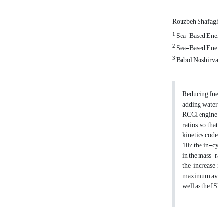
Rouzbeh Shafag
1
Sea-Based Ener
2
Sea-Based Ener
3
Babol Noshirva
Reducing fuel
adding water 
RCCI engine w
ratios; so th
kinetics code
10%, the in-c
in the mass-ra
the increase
maximum avera
well as the I