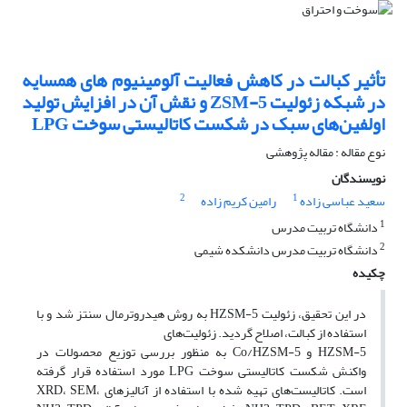
تأثیر کبالت در کاهش فعالیت آلومینیوم های همسایه
در شبکه زئولیت ZSM-5 و نقش آن در افزایش تولید
اولفین‌های سبک در شکست کاتالیستی سوخت LPG
نوع مقاله : مقاله پژوهشی
نویسندگان
2
1
سعید عباسی زاده
رامین کریم زاده
1
دانشگاه تربیت مدرس
2
دانشگاه تربیت مدرس دانشکده شیمی
چکیده
در این تحقیق، زئولیت HZSM-5 به روش هیدروترمال سنتز شد و با
استفاده از کبالت، اصلاح گردید. زئولیت‌های
HZSM-5 و Co/HZSM-5 به منظور بررسی توزیع محصولات در
واکنش شکست کاتالیستی سوخت LPG مورد استفاده قرار گرفته
است. کاتالیست‌های تهیه شده با استفاده از آنالیزهای XRD، SEM،