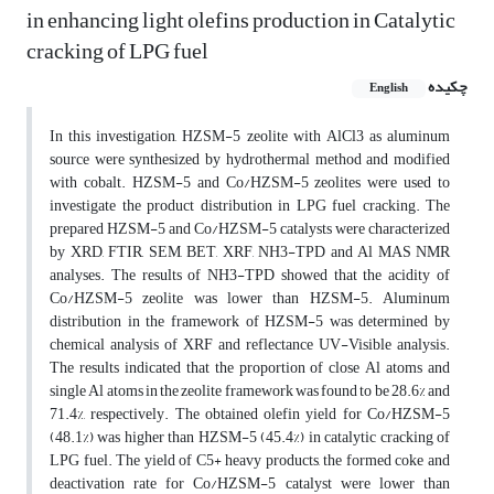
in enhancing light olefins production in Catalytic
cracking of LPG fuel
چکیده
English
In this investigation, HZSM-5 zeolite with AlCl3 as aluminum
source were synthesized by hydrothermal method and modified
with cobalt. HZSM-5 and Co/HZSM-5 zeolites were used to
investigate the product distribution in LPG fuel cracking. The
prepared HZSM-5 and Co/HZSM-5 catalysts were characterized
by XRD, FTIR, SEM, BET, XRF, NH3-TPD and Al MAS NMR
analyses. The results of NH3-TPD showed that the acidity of
Co/HZSM-5 zeolite was lower than HZSM-5. Aluminum
distribution in the framework of HZSM-5 was determined by
chemical analysis of XRF and reflectance UV-Visible analysis.
The results indicated that the proportion of close Al atoms and
single Al atoms in the zeolite framework was found to be 28.6% and
71.4%, respectively. The obtained olefin yield for Co/HZSM-5
(48.1%) was higher than HZSM-5 (45.4%) in catalytic cracking of
LPG fuel. The yield of C5+ heavy products, the formed coke and
deactivation rate for Co/HZSM-5 catalyst were lower than