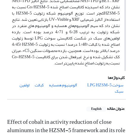
BET، XRF و NH3-TPD مشخصه‌یابی شدند. نتایج آنالیز NH3-TPD
نشان داد که اسیدیته کاتالیست اصلاح شده Co/HZSM-5 نسبت به
HZSM-5کم‌تر است. توزیع آلومینیوم شبکه زئولیت HZSM-5 با
استفاده از آنالیز شیمیایی XRF و UV-Visible بازتابی تعیین شد. نتایج
نشان داد که سهم آلومینیوم‌های همسایه و آلومینیوم های منفرد در
شبکه زئولیت به ترتیب 6/28 و 4/71 درصد بوده است. بازده
اولفین‌های سبک در شکست کاتالیستی سوخت LPG توسط زئولیت
اصلاح شده با کبالت (1/48 درصد) نسبت به زئولیت HZSM-5 (4/45
درصد) بالاتر بوده است. همچنین، بازده محصولات سنگین C5+، میزان
کک تشکیل شده و نرخ غیرفعال شدن برای کاتالیست Co-HZSM-5
نسبت به زئولیت اصلاح نشده پایین‌تر است.
کلیدواژه‌ها
سوخت LPG
HZSM-5
آلومینیوم همسایه
کبالت
اولفین
سبک
عنوان مقاله
English
Effect of cobalt in activity reduction of close
aluminums in the HZSM-5 framework and its role