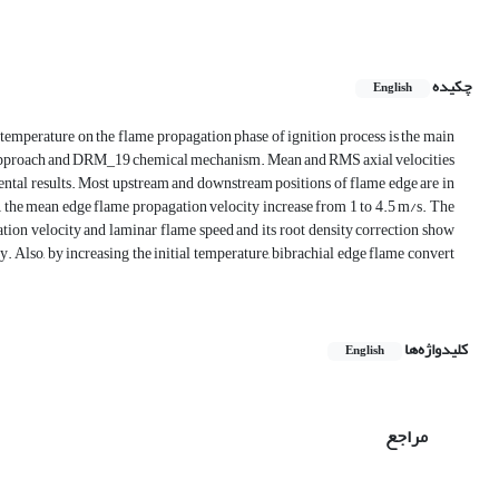
چکیده
English
al temperature on the flame propagation phase of ignition process is the main
me approach and DRM_19 chemical mechanism. Mean and RMS axial velocities
ental results. Most upstream and downstream positions of flame edge are in
 the mean edge flame propagation velocity increase from 1 to 4.5 m/s. The
ion velocity and laminar flame speed and its root density correction show
. Also, by increasing the initial temperature, bibrachial edge flame convert
کلیدواژه‌ها
English
مراجع