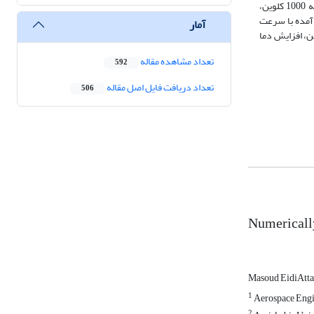
نتایج تجربی مقایسه شده و بیان‌کننده صحت شبیه‌سازی فرایند اشتعال است. سرعت میانگین انتشار شعله لبه‌دار نشان می‌دهد که با افزایش دمای اولیه از 323 به 1000 کلوین،
دست آمده با سرعت
آمار
ن، افزایش دما
تعداد مشاهده مقاله
592
تعداد دریافت فایل اصل مقاله
506
Numerically 
Masoud EidiAtt
1
Aerospace Engi
2