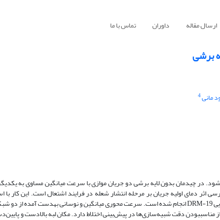
ارسال مقاله
داوران
تماس با ما
ه برشی
4
 مانی
ی‌شود. در چیدمان بدون لایه برشی دو جریان موازی با سرعت میانگین مساوی به یکدیگر
سی اثر دمای اولیه جریان بر مرحله انتشار شعله در فرایند اشتعال است. این کار با ا
شبیه‌سازی گردابه‌های بزرگ، مدل احتراقی شعله ضخیم‌شده و سینتیک شیمیایی DRM-19 انجام شده است. سرعت محوری میانگین و نوسانی به­دست 
 مناسب­بودن دقت شبیه‌سازی‌ها در پیش‌بینی اختلاط دارد. مکان لبه ‌بالادست و پایین‌د