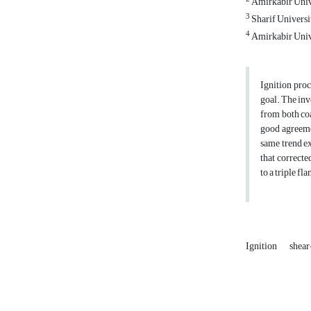
Amirkabir Univ
3
Sharif Universi
4
Amirkabir Univ
Ignition proc
goal. The in
from both coa
good agreemen
same trend e
that correcte
to a triple fl
Ignition
shear