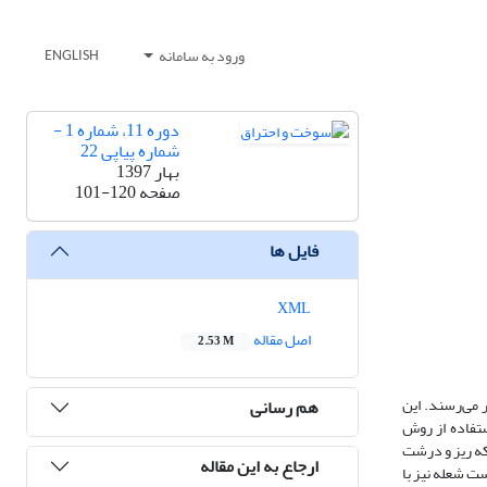
ورود به سامانه
ENGLISH
دوره 11، شماره 1 -
شماره پیاپی 22
بهار 1397
صفحه
101-120
فایل ها
XML
اصل مقاله
2.53 M
 می‌رسند. این
هم رسانی
ستفاده از روش
آمده از دو شبکه ریز و درشت
ارجاع به این مقاله
ست شعله نیز با