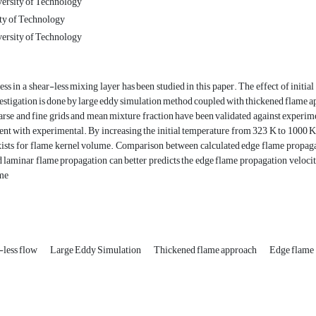
ersity of Technology
ty of Technology
ersity of Technology
ess in a shear-less mixing layer has been studied in this paper. The effect of initi
vestigation is done by large eddy simulation method coupled with thickened fla
rse and fine grids and mean mixture fraction have been validated against experim
t with experimental. By increasing the initial temperature from 323 K to 1000 K,
xists for flame kernel volume. Comparison between calculated edge flame propagat
d laminar flame propagation can better predicts the edge flame propagation velocity
ame
-less flow
Large Eddy Simulation
Thickened flame approach
Edge flame