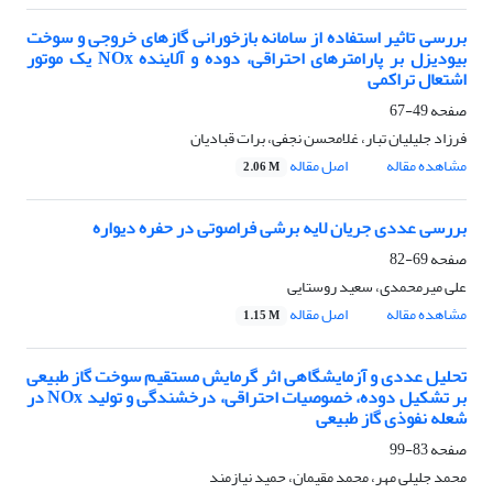
بررسی تاثیر استفاده از سامانه بازخورانی گازهای خروجی و سوخت
بیودیزل بر پارامترهای احتراقی، دوده و آلاینده NOx یک موتور
اشتعال تراکمی
صفحه
49-67
فرزاد جلیلیان تبار، غلامحسن نجفی، برات قبادیان
مشاهده مقاله
اصل مقاله
2.06 M
بررسی عددی جریان لایه برشی فراصوتی در حفره دیواره
صفحه
69-82
علی میرمحمدی، سعید روستایی
مشاهده مقاله
اصل مقاله
1.15 M
تحلیل عددی و آزمایشگاهی اثر گرمایش مستقیم سوخت گاز طبیعی
بر تشکیل دوده، خصوصیات احتراقی، درخشندگی و تولید NOx در
شعله نفوذی گاز طبیعی
صفحه
83-99
محمد جلیلی مهر، محمد مقیمان، حمید نیازمند