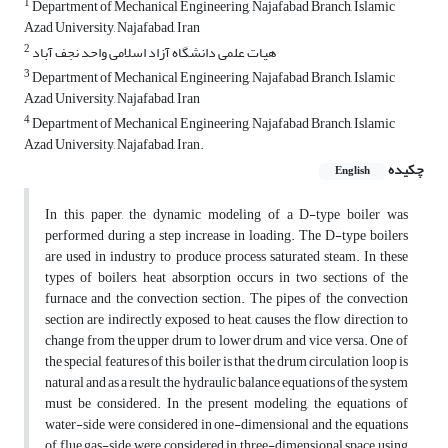
1
Department of Mechanical Engineering, Najafabad Branch, Islamic
Azad University, Najafabad, Iran
2
هیات علمی دانشگاه آزاد اسلامی واحد نجف آباد
3
Department of Mechanical Engineering, Najafabad Branch, Islamic
Azad University, Najafabad, Iran
4
Department of Mechanical Engineering, Najafabad Branch, Islamic
Azad University, Najafabad, Iran.
چکیده
English
In this paper, the dynamic modeling of a D-type boiler was
performed during a step increase in loading. The D-type boilers
are used in industry to produce process saturated steam. In these
types of boilers, heat absorption occurs in two sections of the
furnace and the convection section. The pipes of the convection
section are indirectly exposed to heat, causes the flow direction to
change from the upper drum to lower drum and vice versa. One of
the special features of this boiler is that the drum circulation loop is
natural and as a result, the hydraulic balance equations of the system
must be considered. In the present modeling, the equations of
water-side were considered in one-dimensional and the equations
of flue gas-side were considered in three-dimensional space using