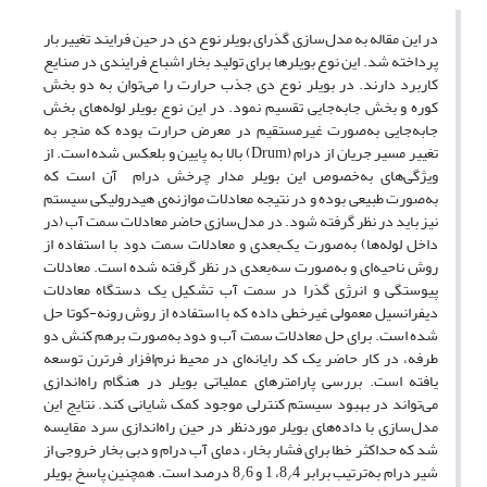
در این مقاله به مدل‌سازی گذرای بویلر نوع دی در حین فرایند تغییر بار
پرداخته شد. این نوع بویلرها برای تولید بخار اشباع فرایندی در صنایع
کاربرد دارند. در بویلر نوع دی جذب حرارت را می‌توان به دو بخش
کوره و بخش جابه‌جایی تقسیم نمود. در این نوع بویلر لوله‌های بخش
جابه‌جایی به‌صورت غیرمستقیم در معرض حرارت بوده که منجر به
تغییر مسیر جریان از درام (Drum) بالا به پایین و بلعکس شده است. از
ویژگی‌های به‌خصوص این بویلر مدار چرخش درام آن است که
به‌صورت طبیعی بوده و در نتیجه معادلات موازنه‌ی هیدرولیکی سیستم
نیز باید در نظر گرفته شود. در مدل‌سازی حاضر معادلات سمت آب (در
داخل لوله‌ها) به‌صورت یک‌بعدی و معادلات سمت دود با استفاده از
روش ناحیه‌ای و به‌صورت سه‌بعدی در نظر گرفته شده‌ است. معادلات
پیوستگی و انرژی گذرا در سمت آب تشکیل یک دستگاه معادلات
دیفرانسیل معمولی غیرخطی داده که با استفاده از روش رونه-کوتا حل
شده است. برای حل معادلات سمت آب و دود به‌صورت برهم کنش دو
طرفه، در کار حاضر یک کد رایانه‌ای در محیط نرم‌افزار فرترن توسعه
یافته است. بررسی پارامترهای عملیاتی بویلر در هنگام راه‌اندازی
می‌تواند در بهبود سیستم کنترلی موجود کمک شایانی کند. نتایج این
مدل‌سازی با داده‌های بویلر موردنظر در حین راه‌اندازی سرد مقایسه
شد که حداکثر خطا برای فشار بخار، دمای آب درام و دبی بخار خروجی از
شیر درام به‌ترتیب برابر 8
4، 1 و 8
6 درصد است. همچنین پاسخ بویلر
/
/