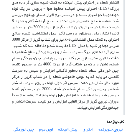
انتشار شعله در احتراق پیش­ آمیخته به کمک شبیه­ سازی گردابه­ های
بزرگ (LES) احتراق پیش­ آمیخته مخلوط هوا - پروپان در یک لوله
دوبعدی با دو انتهای بسته و در بستر نرم­ افزار متن­باز اوپنفوم بررسی
شد. مقایسه نتایج حاصل از حل عددی با نتایج آزمایشگاهی، حدود 8
درصد خطا را در بحرانی ­ترین شتاب گریز از مرکز (3000 متر بر مجذور
ثانیه) نشان داد. به‌منظور بررسی تأثیر مدل اغتشاشی، شبیه سازی
احتراق به کمک مدل اغتشاشی k-e نیز برای شتاب گریز از مرکز 3000
متر بر مجذور ثانیه با مدل LES مقایسه ­شد و ملاحظه ­شد که شبیه­
سازی گردابه­ های بزرگ، سرعت انتشار و چین­ خوردگی سطح شعله را با
دقت بالاتری مدل‌سازی می­ کند. بررسی پارامتر چین‌خوردگی سطح
شعله، نشان­ داد که در شتاب گریز از مرکز 4000 متر بر مجذور ثانیه‌،
چین­ خوردگی سطح شعله به‌طور ناگهانی افزایش و سپس به سرعت
کاهش می­ یابد که به نوعی خاموشی شعله را در شتاب گریز از مرکز
مورد نظر نشان می­ دهد. سپس اثر طول لوله بر روی سرعت انتشار
شعله و چین­ خوردگی سطح شعله در شتاب 2000 متر بر مجذور ثانیه
بررسی شد و ملاحظه شد با افزایش طول لوله و افزایش فاصله از مبدأ
دوران، نیروی گریز از مرکز القایی افزایش و در نتیجه سرعت انتشار و
چین­خوردگی افزایش می­یابد.
کلیدواژه‌ها
نیروی جلوبرنده
احتراق
پیش آمیخته
اوپن فوم
چین خوردگی