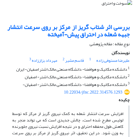
بررسی اثر شتاب گریز از مرکز بر روی سرعت انتشار
جبهه شعله در احتراق پیش-آمیخته
نوع مقاله : مقاله پژوهشی
نویسندگان
3
2
1
علیرضا مستوفی زاده
قاسم مشیر
مهرداد بزاززاده
1
دانشکده مکانیک و هوافضا- دانشگاه صنعتی مالک اشتر اصفهان- ایران
2
دانشکده مکانیک و هوافضا- دانشگاه صنعتی مالک اشتر- اصفهان
3
دانشکده مکانیک و هوافضا- دانشگاه صنعتی مالک اشتر- اصفهان-
10.22034/jfnc.2022.314576.1293
چکیده
افزایش سرعت انتشار شعله به کمک نیروی گریز از مرکز که توسط
لوئیس مطرح شده ­است، چالش جدیدی است که می ­تواند منجر به
کاهش طول محفظه احتراق و در نتیجه افزایش نسبت نیروی جلوبرنده
به وزن شود. در این تحقیق، اثر نیروی گریز از مرکز بر روی سرعت