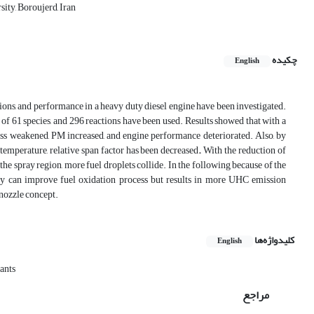
ity, Boroujerd, Iran
چکیده
English
ions, and performance in a heavy duty diesel engine have been investigated.
f 61 species, and 296 reactions have been used. Results showed that with a
cess weakened, PM increased, and engine performance deteriorated. Also, by
 temperature, relative span factor has been decreased
.
With the reduction of
 the spray region, more fuel droplets collide. In the following because of the
gy can improve fuel oxidation process but results in more UHC emission
 nozzle concept.
کلیدواژه‌ها
English
ants
مراجع