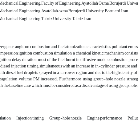
echanical Engineering, Faculty of Engineering, Ayatollah Ozma Borujerdi Univers
echanical Engineering, Ayatollah ozma Borujerdi University, Borujerd, Iran
echanical Engineering, Tabriz University, Tabriz, Iran
vergence angle on combustion and fuel atomization characteristics, pollutant emiss
pression ignition combustion simulation, a chemical kinetic mechanism consists o
gnition delay duration, most of the fuel burnt in diffusive mode, combustion pro
 diesel injection timing simultaneous with an increase in in-cylinder pressure and
dth, diesel fuel droplets sprayed in a narrower region, and due to the high density of
coagulation volume, PM increased. Furthermore, using group-hole nozzle strate
 the baseline case which must be considered as a disadvantage of using group hole
lation
Injection timing
Group-hole nozzle
Engine performance
Pollut