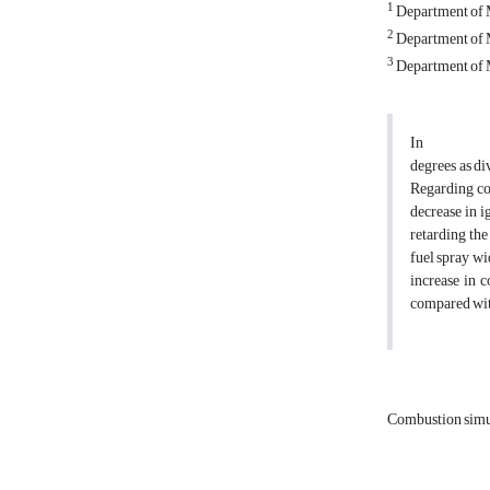
1
Department of M
2
Department of M
3
Department of M
In
degrees as di
Regarding com
decrease in i
retarding the
fuel spray wi
increase in 
compared with
Combustion simu