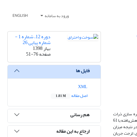
ورود به سامانه
ENGLISH
دوره 12، شماره 1 -
شماره پیاپی 26
بهار 1398
صفحه
51-76
فایل ها
XML
اصل مقاله
1.81 M
10 درجه بر مشخصه ­های احتراق و قطره­ سازی ذرات
هم رسانی
سوخت، میزان آلاینده­ های منتشرشده و سطح عملکرد در یک موتور اشتعال تراکمی سنگین بررسی شده است. برای شبیه­ سازی احتراق، از مکانیزم سنتیک شیمیایی کاهش‌یافته با 61
ر نتیجه میزان
ارجاع به این مقاله
ق، لزجت جریان