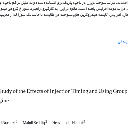
، ذرات سوخت دیزل در ناحیه باریک ‏تری افشانده شده و به­ دلیل تراکم ناحیه­ ای
رات دوده افزایش یافته است. علاوه ­بر این، به­ کارگیری راهبرد سوراخ گروهی می­توا
، افزایش آلاینده­ هیدروکربن­ های نسوخته در مقایسه با حالت تک سوراخه از معایب ب
ایندگی
tudy of the Effects of Injection Timing and Using Group
gine
1
2
3
d Noroozi
Mahdi Seddiq
Hessamedin Habibi