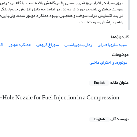
درون سیلندر افزایش و ضریب نسبی پخش کاهش یافته است. با کاهش عرض افشانه
سوخت بیشتری باهم برخورد کرده‌اند. در ادامه، به‏ دلیل افزایش حجم لختگی، ذ
فرایند اکسایش ذرات سوخت و همچنین بهبود عملکرد موتور شده، ولی بااین‌حال
راهبرد پاشش سوخت است.
کلیدواژه‌ها
شبیه‌سازی احتراق
زمان‌بندی پاشش
سوراخ گروهی
عملکرد موتور
آل
موضوعات
موتورهای احتراق داخلی
عنوان مقاله
English
-Hole Nozzle for Fuel Injection in a Compression
نویسندگان
English