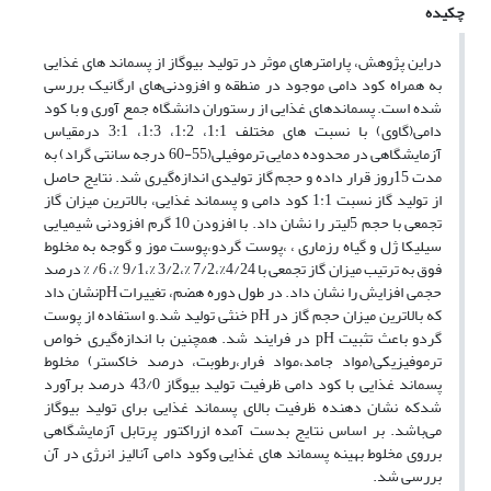
چکیده
دراین پژوهش، پارامترهای موثر در تولید بیوگاز از پسماند های غذایی
به همراه کود دامی موجود در منطقه و افزودنی‌های ارگانیک بررسی
شده است. پسماند‌های غذایی از رستوران دانشگاه جمع آوری و با کود
دامی(گاوی) با نسبت های مختلف 1:1، 1:2، 1:3، 3:1 درمقیاس
آزمایشگاهی‌ در محدوده دمایی ترموفیلی(55-60 درجه سانتی گراد) به
مدت 15روز قرار داده و حجم گاز تولیدی اندازه‌گیری شد. نتایج حاصل
از تولید گاز نسبت 1:1 کود دامی و پسماند غذایی، بالاترین میزان گاز
تجمعی با حجم 5لیتر را نشان داد. با افزودن 10 گرم افزودنی شیمیایی
سیلیکا ژل و گیاه رزماری ، ،پوست گردو،پوست موز و گوجه به مخلوط
فوق به ترتیب میزان گاز تجمعی با 4/24%،7/2 %،3/2 %،9/1 %، 6/ % درصد
حجمی افزایش را نشان داد. در طول دوره هضم، تغییرات pHنشان داد
که بالاترین میزان حجم گاز در pH خنثی تولید شد.و ‌‌استفاده از پوست
گردو باعث تثبیت pH در فرایند شد. همچنین با اندازه‌گیری خواص
ترموفیزیکی(مواد جامد،مواد فرار،رطوبت، درصد خاکستر) مخلوط
پسماند غذایی با کود دامی ظرفیت تولید بیوگاز 43/0 درصد برآورد
شدکه نشان دهنده ظرفیت بالای پسماند غذایی برای تولید بیوگاز
می‌باشد. بر اساس نتایج بدست آمده ازراکتور پرتابل آزمایشگاهی
برروی مخلوط بهینه پسماند های غذایی وکود دامی آنالیز انرژی در آن
بررسی شد.