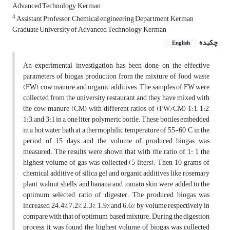
Advanced Technology, Kerman
4
Assistant Professor, Chemical engineering Department, Kerman
Graduate University of Advanced Technology, Kerman
چکیده
English
An experimental investigation has been done on the effective
parameters of biogas production from the mixture of food waste
(FW), cow manure and organic additives. The samples of FW were
collected from the university restaurant and they have mixed with
the cow manure (CM) with different ratios of (FW/CM) 1:1, 1:2,
1:3, and 3:1 in a one liter polymeric bottle. These bottles embedded
in a hot water bath at a thermophilic temperature of 55-60 °C in the
period of 15 days and the volume of produced biogas was
measured. The results were shown that with the ratio of 1: 1 the
highest volume of gas was collected (5 liters). Then 10 grams of
chemical additive of silica gel and organic additives like rosemary
plant, walnut shells, and banana and tomato skin were added to the
optimum selected ratio of digester. The produced biogas was
increased 24.4%, 7.2%, 2.3%, 1.9% and 6.6% by volume respectively in
compare with that of optimum based mixture. During the digestion
process, it was found the highest volume of biogas was collected