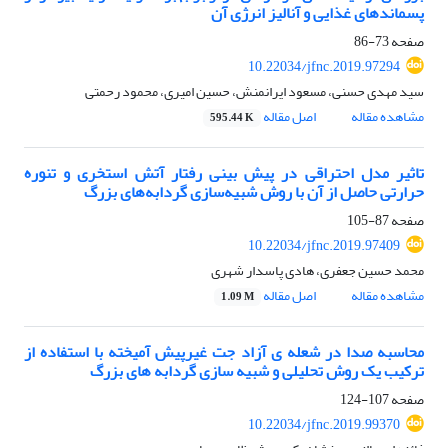
پسماندهای غذایی و آنالیز انرژی آن
صفحه
73-86
10.22034/jfnc.2019.97294
سید مهدی حسنی، مسعود ایرانمنش، حسین امیری، محمود رحمتی
مشاهده مقاله
اصل مقاله
595.44 K
تاثیر مدل احتراقی در پیش بینی رفتار آتش استخری و تنوره
حرارتی حاصل از آن با روش شبیه‌سازی گردابه‌های بزرگ
صفحه
87-105
10.22034/jfnc.2019.97409
محمد حسین جعفری، هادی پاسدار شهری
مشاهده مقاله
اصل مقاله
1.09 M
محاسبه صدا در شعله ی آزاد جت غیرپیش آمیخته با استفاده از
ترکیب یک روش تحلیلی و شبیه سازی گردابه های بزرگ
صفحه
107-124
10.22034/jfnc.2019.99370