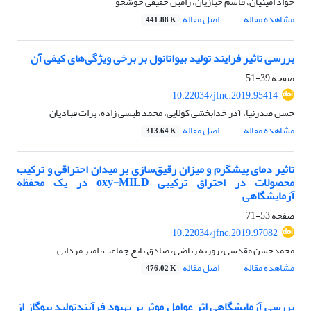
جواد امینیان، قاسم خبازیان، رامین حقیقی خوشخو
مشاهده مقاله
اصل مقاله
441.88 K
بررسی تاثیر فرایند تولید بیواتانول بر برخی ویژگی‌های کیفی آن
صفحه
39-51
10.22034/jfnc.2019.95414
حسن صدرنیا، آذر خدابخشی کولایی، محمد طبسی زاده، برات قبادیان
مشاهده مقاله
اصل مقاله
313.64 K
تاثیر دمای پیشگرم و میزان رقیق‌سازی بر میدان احتراقی و ترکیب
صفحه
53-71
10.22034/jfnc.2019.97082
محمدحسن مقدسی، روزبه ریاضی، صادق تابع جماعت، امیر مردانی
مشاهده مقاله
اصل مقاله
476.02 K
بررسی آزمایشگاهی اثر عوامل موثر بر بهبود فرآیندتولید بیوگاز از