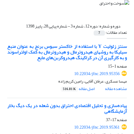
دوره و شماره:
دوره 12، شماره 3 - شماره پیاپی 28، پاییز 1398
تعداد مقالات:
7
سنتز زئولیت Y با استفاده از خاکستر سبوس برنج به عنوان منبع
سیلیکا به روشهای هیدروترمال و هیدروترمال به کمک اولتراسوند
و به کارگیری آن در کراکینگ هیدروکربن‌های مایع
صفحه
1-15
10.22034/jfnc.2019.95356
مهسا عسکری، عرفان آقایی، رامین کریم زاده
مشاهده مقاله
اصل مقاله
516.81 K
پیاده‌سازی و تحلیل اقتصادی احتراق بدون شعله در یک دیگ بخار
آزمایشگاهی
صفحه
17-37
10.22034/jfnc.2019.95361