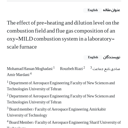
عنوان مقاله
English
The effect of pre-heating and dilution level on the
combustion field and ‎flue gas composition of an
oxy-MILD combustion system in a ‎laboratory‏-‏
scale furnace
نویسندگان
English
1
2
3
صادق تابع جماعت
Rouzbeh Riazi
Mohamad Hassan Moghadasi
4
Amir Mardani
1
Department of Aerospace Engineering, Faculty of New Sciences and
Technologies, University of Tehran
2
Department of Aerospace Engineering, Faculty of New Sciences and
Technologies, University of Tehran
3
Board member/ Faculty of Aerospace Engineering, Amirkabir
University of Technology
4
Board Member/ Faculty of Aerospace Engineering, Sharif University of