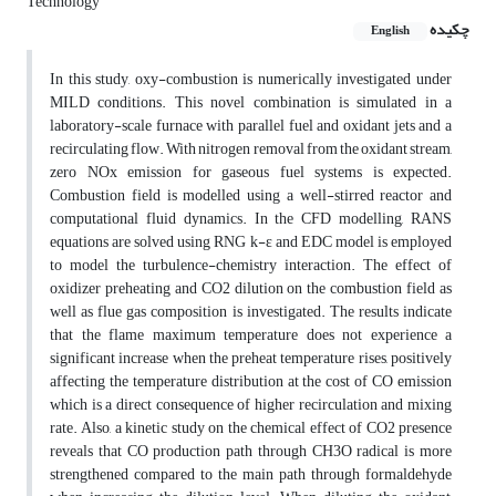
Technology
چکیده
English
In this study, oxy-combustion is numerically investigated under
MILD conditions. This novel combination is ‎simulated in a
laboratory-scale furnace with parallel fuel and oxidant jets and a
recirculating flow. With nitrogen ‎removal from the oxidant stream,
zero NOx emission for gaseous fuel systems is expected.
Combustion field is ‎modelled using a well-stirred reactor and
computational fluid dynamics. In the CFD modelling, RANS
equations ‎are solved using RNG k-ε and EDC model is employed
to model the turbulence-chemistry interaction. The effect ‎of
oxidizer preheating and CO2 dilution on the combustion field as
well as flue gas composition is investigated. ‎The results indicate
that the flame maximum temperature does not experience a
significant increase when the ‎preheat temperature rises, positively
affecting the temperature distribution at the cost of CO emission
which is a ‎direct consequence of higher recirculation and mixing
rate. Also, a kinetic study on the chemical effect of CO2 ‎presence
reveals that CO production path through CH3O radical is more
strengthened compared to the main path ‎through formaldehyde