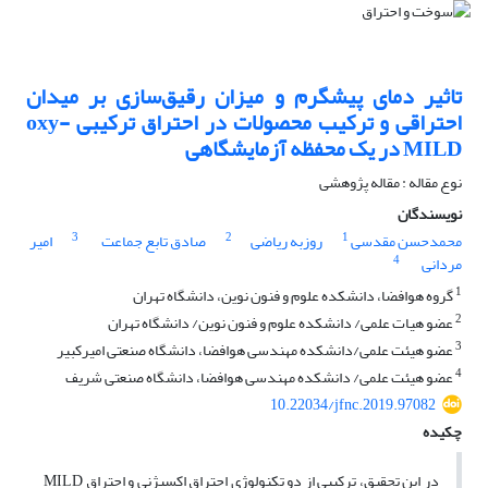
تاثیر دمای پیشگرم و میزان رقیق‌سازی بر میدان
احتراقی و ترکیب محصولات در ‏احتراق ترکیبی ‏oxy-
MILD‏ در یک محفظه‎ ‎آزمایشگاهی
نوع مقاله : مقاله پژوهشی
نویسندگان
3
2
1
محمدحسن مقدسی
روزبه ریاضی
صادق تابع جماعت
امیر
4
مردانی
1
گروه هوافضا، دانشکده علوم و فنون نوین، دانشگاه تهران
2
عضو هیات علمی/ دانشکده علوم و فنون نوین/ دانشگاه تهران
3
عضو هیئت علمی/دانشکده مهندسی هوافضا، دانشگاه صنعتی امیرکبیر
4
عضو هیئت علمی/ دانشکده مهندسی هوافضا، دانشگاه صنعتی شریف
10.22034/jfnc.2019.97082
چکیده
در این تحقیق، ترکیبی از دو تکنولوژی احتراق اکسیژنی و احتراق MILD