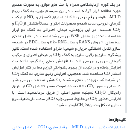
در یک کوره آزمایشگاهی همراه با جت ­های موازی به ­صورت عددی
مورد مطالعه قرار گرفته است. در این سیستم نوین، به­ کمک رژیم
MILD، علاوه­ بر رفع برخی مشکلات احتراق اکسیژنی، NO
از ترکیب
x
گازهای خروجی حذف شده و محصولات احتراق عمدتاً متشکل ­از H
O و
2
CO
هستند. در این پژوهش، میدان احتراقی به­ کمک دو ابزار
2
محاسبات عددی و تحلیل WSR بررسی شده است. در تحلیل عددی
سه­ بعدی، از روش RANS و مدل ε k- RNG و مدل EDC در شبیه­
سازی تقابل آشفتگی جریان و شیمی احتراق استفاده شده است. تاثیر
پیش­گرم ­سازی و رقیق­ سازی به ­کمک CO
بر میدان احتراق و ترکیب
2
گازهای خروجی بررسی شد. با افزایش دمای پیش­گرم، تکانه جت
افزایش یافته و در نتیجه­ آن بهبود یکنواختیِ توزیع دما در کنار افزایش
انتشار CO مشاهده شد. همچنین، افزایش رقیق­ سازی، به­ کمک CO
2
در شرایط ثابت ورودی، دمای بیشینه را کاهش می­دهد. بررسی تاثیر
شیمیایی حضور CO
نشان­دهنده تقویت مسیر تشکیل CO از طریق
2
رادیکال CH
O نسبت­به مسیر اصلی از طریق فرمالدهید است. با
3
افزایش حضور CO
در مخلوط، مسیر تولید CO از سمت اتان ضعیف­ تر و
2
نقش رادیکال متیلن CH
(s) قوی­تر می­شود.
2
کلیدواژه‌ها
احتراق اکسیژنی
احتراق ‏MILD
رقیق سازی با ‏CO2‎
تحلیل عددی