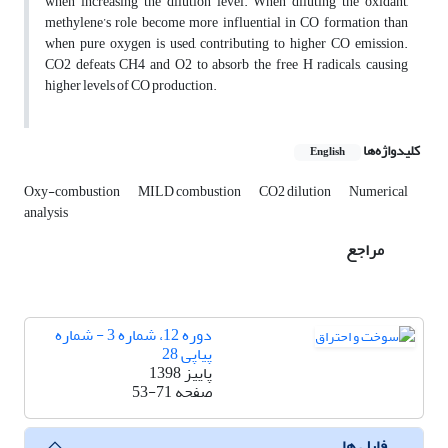
when increasing the dilution level. When diluting the oxidant,
methylene’s role become ‎more influential in CO formation than
when pure oxygen is used, contributing to higher CO emission.
CO2 defeats ‎CH4 and O2 to absorb the free H radicals, causing
higher levels of CO production.‎
کلیدواژه‌ها
English
Oxy-combustion
MILD combustion
CO2 dilution
Numerical
analysis
مراجع
دوره 12، شماره 3 - شماره
پیاپی 28
پاییز 1398
صفحه
53-71
فایل ها