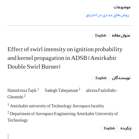
موضوعات
روش های عددی در احتراق
عنوان مقاله
English
Effect of swirl intensity on ignition probability
and kernel propagation in ADSB (Amirkabir
Double Swirl Burner)
نویسندگان
English
1
2
Hamid reza Tajik
Sadegh Tabejamaat
alireza Fazlollahi-
2
Ghomshi
1
Amirkabir university of Technology Aerospace faculity
2
Department of Aerospace Engineering, Amirkabir University of
Technology
چکیده
English