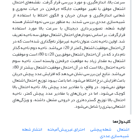
سرعت بالا، اندازه‌گیری، و مورد بررسی قرار گرفت. نقشه‌های احتمال
اشتعال موفق با تغییر موقعیت جایگاه جرقه‌زن در جهات محوری و
شعاعی اندازه‌گیری و میدان جریان و الگوی اختلاط با استفاده از
شبیه‌سازی عددی بررسی شدند. به منظور بررسی نحوه انتشار هسته
اولیه شعله، تصویربرداری دیجیتال با سرعت بالا مورد استفاده
قرارگرفت. بر اساس نمودارهای احتمال اشتعال موفق سه ناحیه تعریف
شد. اولین ناحیه تحت عنوان ناحیه غیرمؤثر نام‌گذاری شده است که در
آن احتمال موفقیت اشتعال کمتر از 20% می‌باشد. ناحیه دوم ناحیه گذار
نام دارد که در آن احتمال اشتعال موفق بین 20% تا 80% است و موفقیت
اشتعال به مقدار زیاد به موقعیت جرقه‌زن وابسته است. ناحیه سوم
ناحیه احتمال بالا است که در آن احتمال موفقیت اشتعال بیشتر از 80%
می‌باشد. نتایج این بررسی نشان می‌دهد که افزایش عدد پیچش جریان
باعث افزایش نرخ اختلاط می‌شود، اما باعث بهبود توزیع احتمال اشتعال
موفق نمی‌شود. در واقع، با مقادیر عدد پیچش بالا، ناحیه احتمال بالا
کوچک می‌شود، اما در جریان‌های با مقادیر عدد پیچش کمتر، ناحیه
احتمال بالا توزیع گسترده‌تری در خروجی مشعل داشته، و ویژگی‌های
اشتعالی بهتری را شامل می‌شود.
کلیدواژه‌ها
اشتعال
شعله پیچشی
احتراق غیرپیش‌آمیخته
انتشار شعله
شبیه‌سازی عددی