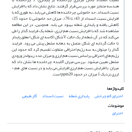
هندسه متمایز مورد بررسی قرار گرفتند. نتایج نشان داد که با افزایش
نسبت انسداد، حد خاموشی چرخاننده­ ها کاهش می ­یابد، به طوری که با
افزایش نسبت انسداد از 43% تا 76%، میزان حد خاموشی تا حدود 25%
کاهش یافته و پایداری شعله بهبود می ­یابد. همچنین، در این مطالعه
مشاهده شد که با افزایش نسبت هم ­ارزی، شعله یک فرایند گذار را طی
می کند که در آن شعله از یک حالت Vشکل (کاسه­ ای شکل) معلق پایدار
تا حالت گردابه­ ای­ شکل متصل به دهانه مشعل پیش می ­رود. فرایند
گذار را می­توان به سه رژیم احتراقی متفاوت تقسیم کرد که حدود این
رژیم­ های احتراقی براساس نسبت هم ­ارزی و میزان عدد رینولدز ورودی
مشعل تعیین می­شود. بررسی میزان آلاینده چرخاننده­ ها نشان داد که
میزان با افزایش نسبت هم ­ارزی افزایش می ­یابد و در نسبت­ های هم ­
ارزی نزدیک 1 میزان در حدود ppm20 است.
کلیدواژه‌ها
احتراق کم چرخش
پایداری شعله
نسبت انسداد
گاز طبیعی
موضوعات
احتراق