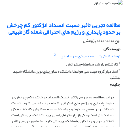
مطالعه تجربی تاثیر نسبت انسداد انژکتور کم چرخش
بر حدود پایداری و رژیم های احتراقی شعله گاز طبیعی
نوع مقاله : مقاله پژوهشی
نویسندگان
2
1
نوید حشمتی
سید مهدی میرساجدی
1
کارشناس ارشد هوافضا-پیشرانش
2
استادیار گروه مهندسی هوافضا دانشکده فناوریهای نوین دانشگاه شهید
بهشتی
چکیده
در این مطالعه، به بررسی تاثیر نسبت انسداد چرخاننده کم­ چرخش بر
حدود پایداری و رژیم­ های احتراقی شعله پرداخته می ­شود. نسبت
انسداد برابر سطح مسدود و پوشیده صفحه مغشوش­ کننده به کل
مساحت آن است و یکی از پارامترهای اصلی چرخاننده کم­ چرخش است
که تاثیر مهمی بر پایداری شعله کم ­چرخش دارد. به­ منظور بررسی تاثیر
نسبت انسداد کانال مرکزی چرخاننده بر پایداری، 9 چرخاننده با