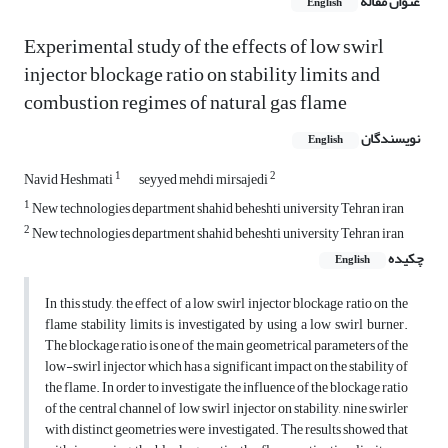
عنوان مقاله
English
Experimental study of the effects of low swirl
injector blockage ratio on stability limits and
combustion regimes of natural gas flame
نویسندگان
English
1
2
Navid Heshmati
seyyed mehdi mirsajedi
1
New technologies department shahid beheshti university Tehran iran
2
New technologies department shahid beheshti university Tehran iran
چکیده
English
In this study, the effect of a low swirl injector blockage ratio on the
flame stability limits is investigated by using a low swirl burner.
The blockage ratio is one of the main geometrical parameters of the
low-swirl injector which has a significant impact on the stability of
the flame. In order to investigate the influence of the blockage ratio
of the central channel of low swirl injector on stability, nine swirler
with distinct geometries were investigated. The results showed that