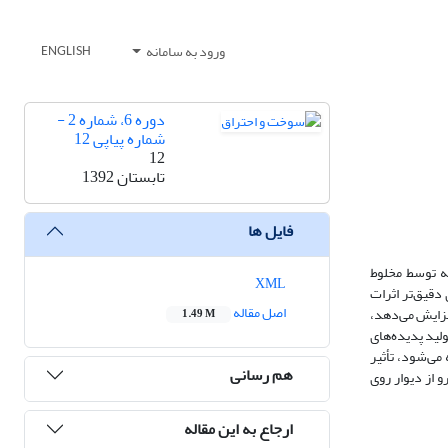
ورود به سامانه
ENGLISH
دوره 6، شماره 2 -
شماره پیاپی 12
12
تابستان 1392
فایل ها
یک مانع، که توسط مخلوط
XML
شعله ضخیم ­شده مصنوعی(ATF) و به­ منظور مدل‌سازی دقیق‌تر اثرات
اصل مقاله
‌شدت افزایش می‌دهد،
1.49 M
کرد پیشنهادی LES/ATF/ISATاز توانایی بالایی در بازتولید پدیده‌های
می‌شود، تأثیر
هم رسانی
 از دیوار روی
ارجاع به این مقاله