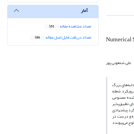
آمار
تعداد مشاهده مقاله
591
تعداد دریافت فایل اصل مقاله
Numerical S
506
علی شمعونی پور
 به مطالعة شتاب‌گیری شعله و گذار از
 رویکرد شعله
ات واکنش‌های شیمیایی بر پدیدة حاضر از یک سینتیک 21 مرحله‌ای استفاده شده است. از آنجایی‌ که درنظر گرفتن
اضر نشان می‌دهند که
یی بالایی در بازتولید پدیده‌های فیزیکی روی داده در حین فرآیند انتشار شعله و گذار از جت شعلة آشفته به تراک برخوردار است. مشاهده
ره و درست در