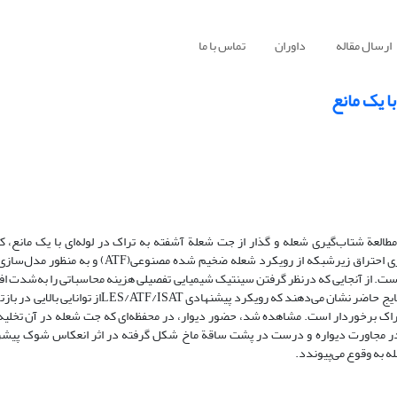
ارسال مقاله
داوران
تماس با ما
ا یک مانع
ژوهش، با استفاده از روش شبیه‌سازی گردابه‌های بزرگ (LES) به مطالعة شتاب‌گیری شعله و گذار از جت شعلة آشفته به تراک در لوله‌ای با 
استوکیومتری هیدروژن-هوا پر شده، پرداخته شده است. به­ منظور شبیه‌سازی احتراق زیرشبکه از رویکرد 
از یک سینتیک 21 مرحله‌ای استفاده شده است. از آنجایی‌ که درنظر گرفتن سینتیک شیمیایی تفصیلی هزینه محاسباتی را به
از روش جدول‌سازی درجای تطبیق‌پذیر(ISAT ) بهره برده شده است. بررسی نتایج حاضر نشان می‌دهند که روی
تراک برخوردار است. مشاهده شد، حضور دیوار، در محفظه‌ای که جت شعله در آن تخلیه 
ً در مجاورت دیواره و درست در پشت ساقة ماخ شکل گرفته در اثر انعکاس شوک پیشرو
ه به­ وقوع می‌پیوندد.