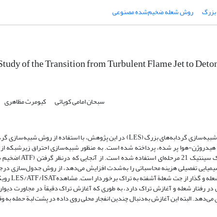
 بزرگ
روش شعله ضخیم‌شده مصنوعی
tudy of the Transition from Turbulent Flame Jet to Deton
سبحان امامی کوپائی
کیومرث مظاهری
در این پژوهش، با استفاده از روش شبیه‌سازی گردابه‌های بزرگ (LES) در این پژوهش، با استفاده از روش شبیه‌سازی گردابه‌های بزرگ (LES)
ی هیدروژن-هوا پر شده، پرداخته شده است. به­ منظور شبیه‌سازی احتراق زیرشبکه از
ضخیم ­شده مصنوعی(ATF) و به­ منظور مدل‌سازی دقیق‌تر اثر
تفصیلی هزینه محاسباتی را به‌شدت افزایش می‌دهد، از روش جدول‌سازی درجای تطبیق‌پذیر(ISAT ) بهره برده شده است. بررسی نتایج ح
رویکرد پیشنهادی LES/ATF/ISATاز توانا
در رفتار شعله و آغازش تراک دارد، به‌ طوری‌ که آغازش تراک دقیقاً در مجاورت دیوا