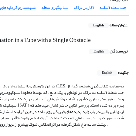
جت شعله آشفته
آغازش تراک
شتاب‌گیری شعله
شبیه‌سازی گردابه‌های
عنوان مقاله
English
ation in a Tube with a Single Obstacle
نویسندگان
English
چکیده
English
جت شعلة آشفته به تراک در لوله‌ای با یک مانع، که توسط مخلوط استوکیومتر
سینتیک شیمیایی 
شد، حضور دیوار، در محفظه‌ای که جت شعله در آن تخلیه می‌شود، تأثیر بسزایی 
پشت ساقة ماخ شکل گرفته در اثر انعکاس شوک پیشرو از دیوار روی می‌دهد. البته این آغازش به‌دنبال چندین انفجار محلی روی داده در پشت لبة حمله به­ وقوع می‌پیوندد. .