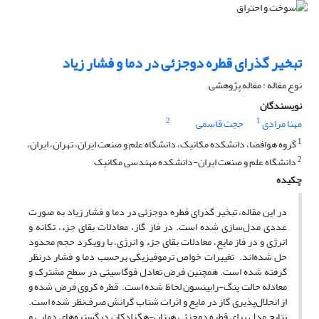
تبخیر گذرای قطره دوجزئی در دما و فشار زیاد
نوع مقاله : مقاله پژوهشی
نویسندگان
2
1
مهنا مرادی
حجت قاسمی
1
گروه هوافضا، دانشکده مکانیک، دانشگاه علم و صنعت ایران، تهران، ایران،
2
دانشگاه علم و صنعت ایران-دانشکده مهندسی مکانیک
چکیده
در این مقاله، تبخیر گذرای قطره دوجزئی در دما و فشار زیاد به­ صورت
عددی مدل‌سازی شده ‌است. در فاز گاز، معادلات بقای جزء، تکانه و
انرژی و در فاز مایع، معادلات بقای جزء و انرژی، با رویکرد حجم محدود
حل شده‌اند. تغییرات خواص ترموفیزیکی برحسب دما و فشار درنظر
گرفته شده است. همچنین فرض تعادل فوگاسیتی در سطح مشترک و
معادله حالت پنگ-رابینسون لحاظ شده است. قطره کروی فرض شده و
از انحلال‌پذیری گاز در مایع و اثرات شتاب گرانش صرف­‌نظر شده ‌است.
نتایج مدل برای قطره دوجزئی هپتان-هگزادکان درگستره‌های دمایی و