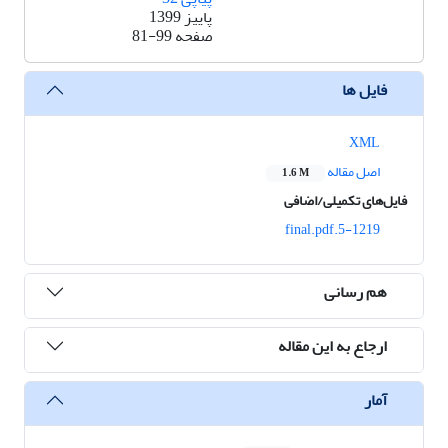
پاییز 1399
صفحه
81-99
فایل ها
XML
اصل مقاله
1.6 M
فایل‌های تکمیلی/اضافی
5-1219.final.pdf
هم رسانی
ارجاع به این مقاله
آمار