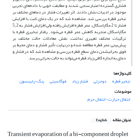
فشاری گسترده اعتبارسنجی شدند و مطابقت خوبی با داده‌های تجربی
موجود در ادبیات نشان دادند. اثر تغییرات فشار در دماهای مختلف بر
تبخیر قطره بررسی شد. مشاهده شد که در یک دمای ثابت با افزایش
فشار تا 2 مگاپاسکال، عمر قطره افزایش یافته ولی افزایش فشار به 5
2
/
مگاپاسکال منجربه کاهش عمر قطره می‌شود. رفتار تبخیری قطره با
ترکیبات مختلف تغییری نداشت. نقش معادلات حالت مختلف بر
پیش‌بینی عمر قطره مطالعه شده و درنهایت تأثیر فشار و دمای محیط بر
فوق بحرانی­شدن دمای سطح قطره بررسی‌ و مشاهده شد که در فشار و
دمای به ‌اندازه کافی زیاد قطره می‌تواند به حالت بحرانی برسد.
کلیدواژه‌ها
تبخیر قطره
دوجزئی
فشار زیاد
فوگاسیتی
پنگ-رابینسون
موضوعات
انتقال حرارت- انتقال جرم
عنوان مقاله
English
Transient evaporation of a bi-component droplet