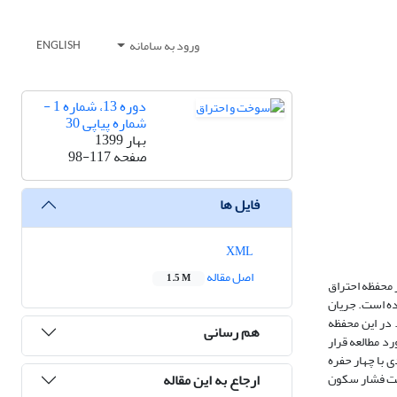
ورود به سامانه
ENGLISH
دوره 13، شماره 1 -
شماره پیاپی 30
بهار 1399
صفحه
98-117
فایل ها
XML
اصل مقاله
1.5 M
 محفظه احتراق
غتشاشی k-ɛ استاندارد و مدل احتراقی واکنشگاه نیمه مخلوط (PaSR) استفاده شده است. جریان
ود. در این محفظه‌
هم رسانی
رد مطالعه قرار
ی با چهار حفره
ارجاع به این مقاله
کربندی تک‌حفره تقریباً با افزایش 26% بازده احتراقی و کاهش 10% ضریب بازیافت فشار سکون