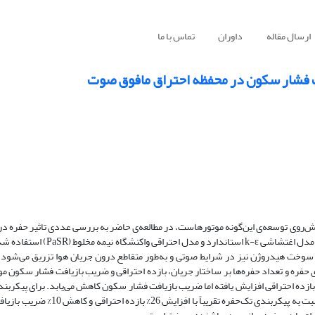
ارسال مقاله
داوران
تماس با ما
فت فشار سکون در محفظه احتراق مافوق صوت
یش‌روی توسعه‌ی این‌گونه موتورهاست، در مطالعه‌ی حاضر به بررسی عددی تاثیر حفره در
مافوق صوت یک اسکرم‌جت پرداخته شده است. در این شبیه‌سازی دو بعدی از مدل ا
2 به محفظه احتراق وارد می‌شود. سوخت هیدروژن نیز در شرایط صوتی و به‌طور متقاطع درون جریان هوا تزریق می‌ش
ی حفره و تعداد حفره‌ها بر ساختار جریان، بازده احتراقی و ضریب بازیافت فشار سکون مو
 بازده احتراقی افزایش یافته اما ضریب بازیافت فشار سکون کاهش می‌یابد. برای پیکربند
بازده احتراقی برابر 98% و ضریب بازیافت فشار سکون برابر 46/13% است که نسبت به پی