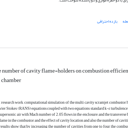
راق با دو حفره موازی و دو پاشنده سوخت است.
عله
بازده احتراقی
he number of cavity flame-holders on combustion efficien
 chamber
nt research work, computational simulation of the multi cavity scramjet combust
ier Stokes (RANS) equations coupled with two equations standard k-ɛ turbulence
supersonic air with Mach number of 2.05 flows in the enclosure, and the transverse h
 flame in the combustor and the effect of cavity location and also the number of cavit
results show that by increasing the number of cavities from one to four, the combus