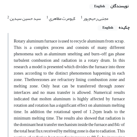
نویسندگان
English
2
1
1
مجتبی رحیم‏ پور
کیومرث مظاهری
سید حسین سیدین
چکیده
English
Rotary aluminum furnace is used to recycle aluminum from scrap.
This is a complex process and consists of many different
phenomena such as aluminum smelting and burn-off, gas phase
turbulent combustion and radiation in a rotary drum. In this
research, a model is presented which divides the furnace into three
zones, according to the distinct phenomenon happening in each
zone. Thethreezones are refractory lining, combustion zone and
melting zone. Only heat can be transferred through zones’
interfaces and no mass transfer is allowed. Numerical results
indicated that molten aluminum is highly affected by furnace
rotation and rotation has a significant effect on aluminum melting
time. In addition, the rotational speed of 1.2rpm leads to the
minimum melting time. The results also showed that radiation is
the dominant heat transfer mechanism inside the furnace and 84% of
the total heat flux received by melting zone is due to radiation. This