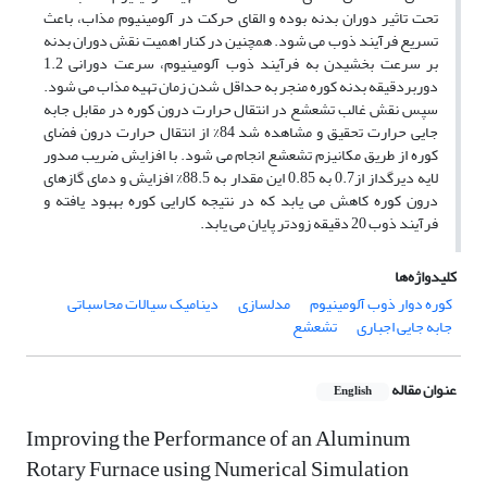
تحت تاثیر دوران بدنه بوده و القای حرکت در آلومینیوم مذاب، باعث
تسریع فرآیند ذوب می‏ شود. همچنین در کنار اهمیت نقش دوران بدنه
بر سرعت بخشیدن به فرآیند ذوب آلومینیوم، سرعت دورانی 1.2
دوربردقیقه بدنه کوره منجر به حداقل شدن زمان تهیه مذاب می ‏شود.
سپس نقش غالب تشعشع در انتقال حرارت درون کوره در مقابل جابه
جایی حرارت تحقیق و مشاهده شد 84% از انتقال حرارت درون فضای
کوره از طریق مکانیزم تشعشع انجام می‏ شود. با افزایش ضریب صدور
لایه دیرگداز از0.7 به 0.85 این مقدار به 88.5% افزایش و دمای گازهای
درون کوره کاهش می‏ یابد که در نتیجه کارایی کوره بهبود یافته و
فرآیند ذوب 20 دقیقه زودتر پایان می‏ یابد.
کلیدواژه‌ها
کوره دوار ذوب آلومینیوم
مدل‎سازی
دینامیک سیالات محاسباتی
جابه­ جایی اجباری
تشعشع
عنوان مقاله
English
Improving the Performance of an Aluminum
Rotary Furnace using Numerical Simulation