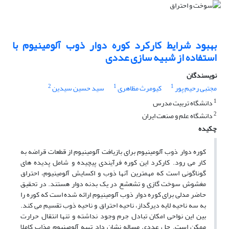
بهبود شرایط کارکرد کوره دوار ذوب آلومینیوم با
استفاده از شبیه‏ سازی عددی
نویسندگان
2
1
1
مجتبی رحیم‏ پور
کیومرث مظاهری
سید حسین سیدین
1
دانشگاه تربیت مدرس
2
دانشگاه علم و صنعت ایران
چکیده
کوره دوار ذوب آلومینیوم برای بازیافت آلومینیوم از قطعات قراضه به‏
کار می‏ رود. کارکرد این کوره فرآیندی پیچیده و شامل پدیده ‏های
گوناگونی است که مهمترین آنها ذوب و اکسایش آلومینیوم، احتراق
مغشوش سوخت گازی و تشعشع در یک بدنه دوار هستند. در تحقیق
حاضر مدلی برای کوره دوار ذوب آلومینیوم ارائه شده است که کوره را
به سه ناحیه لایه دیرگداز، ناحیه احتراق و ناحیه ذوب تقسیم می‏ کند.
بین این نواحی امکان تبادل جرم وجود نداشته و تنها انتقال حرارت
ممکن است. حل عددی مساله نشان داد تهیه آلومینیوم مذاب کاملا