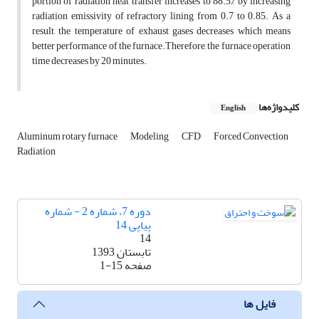
portion of radiation heat transfer increases to 88.5% by increasing
radiation emissivity of refractory lining from 0.7 to 0.85. As a
result, the temperature of exhaust gases decreases which means
better performance of the furnace.Therefore, the furnace operation
time decreases by 20 minutes.
کلیدواژه‌ها
English
Aluminum rotary furnace
Modeling
CFD
Forced Convection
Radiation
دوره 7، شماره 2 - شماره
پیاپی 14
14
تابستان 1393
صفحه
1-15
فایل ها