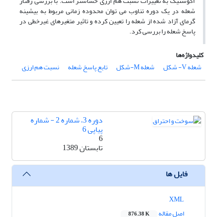
آکوستیک به تغییرات نسبت ­هم ­ارزی حساس­تر است. با بررسی رفتار
شعله در یک دوره تناوب می­ توان محدوده زمانی مربوط به بیشینه
گرمای آزاد شده از شعله را تعیین کرده و تاثیر متغیرهای غیرخطی در
پاسخ شعله را بررسی کرد.
کلیدواژه‌ها
شعله V- شکل
شعله M-شکل
­تابع پاسخ شعله
نسبت هم­ ارزی
دوره 3، شماره 2 - شماره
پیاپی 6
6
تابستان 1389
فایل ها
XML
اصل مقاله
876.38 K