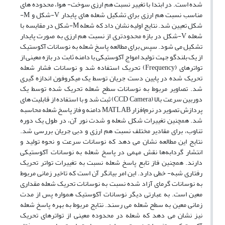
شده است. در ابتدا با تغییر نسبت هم­ ارزی سوخت- هوا، محدوده ­های
مناسب نسبت هم­ ارزی برای تشکیل شعله­ های پایدار V-شکل و M-
شکل تعیین شد. نتایج اولیه نشان داد که شعله M-شکل در مقایسه با
شعله V-شکل در بازه محدودتری از نسبت هم ­ارزی به صورت پایدار
تشکیل می ­شود. سپس برای مطالعه پاسخ شعله به نوسانات آکوستیک
از یک بلندگو جهت تولید امواج آکوستیکی با دامنه ثابت در بازه معینی از
تواتر­های (Frequency) تحریک استفاده شد و نوسانات فشار شعله
تحریک شده در پایین دست جریان توسط یک میکروفون اندازه ­گیری
شد. تصاویر مربوط به نوسانات سطح شعله تحریک شده توسط یک
دوربین سرعت بالا (CCD Camera) ثبت شد و با استفاده از قابلیت ­های
پردازش تصویر در نرم‌افزار MATLAB دامنه و فاز پاسخ شعله محاسبه
شد. همچنین تغییرات شکل شعله و شدت نور آن، در طول یک دوره
تناوب، برای مقادیر مختلف نسبت هم ­ارزی و دبی جریان بررسی شد.
نتایج این مطالعه نشان می­ دهد که نوسانات سرعت و نحوه تولید و
انتشار گردابه‌ها نقش مهمی در پاسخ شعله به نوسانات آکوستیکی
دارند. همچنین فاز تابع پاسخ شعله نسبت به تغییرات تواتر تحریک
رفتاری شبه- خطی دارد. این امر بیانگر آن است که تاخیر زمانی مربوط
به نوسانات گرمای آزاد شده نسبت به نوسانات تحریک شعله مقداری
معین است. به عبارتی دیگر نوسانات آکوستیک همواره پس از مدت
زمانی معین به سطح شعله می­ رسند. نتایج مربوط به بهره پاسخ شعله
نیز نشان می­ دهد که شعله در محدوده معینی از تواتر­های تحریک