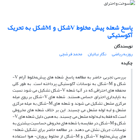
پاسخ شعله پیش مخلوط Vشکل و Mشکل به تحریک
آکوستیکی
نویسندگان
روزبه ریاضی
نگار نباتیان
محمد فرشچی
چکیده
بررسی تجربی حاضر به مطالعه پاسخ شعله­ های پیش‌مخلوط آرام V-
شکل و M-شکل به نوسانات آکوستیکی پرداخته است. به طور کلی
محفظه­ های احتراقی که در آن­ها شعله V-شکل تشکیل می­ شود نسبت
به ناپایداری احتراق حساس هستند. شعله­ های V-شکل بر روی میله
مرکزی مشعل تشکیل می­ شوند و شعله­ های M-شکل به میله مرکزی
مشعل و لبه لوله مشعل می­ چسبند. این بر خلاف شعله ­های مخروطی
است که فقط به لبه لوله مشعل می­ چسبند. به همین دلیل شعله­ های V-
شکل و M-شکل در مقایسه با شعله­ های مخروطی حساسیت بیشتری به
نوسانات جریان نشان می ­دهند. در مطالعه حاضر برای تشکیل شعله­
های پیش‌مخلوط V-شکل و M-شکل از مخلوط پروپان- هوا استفاده