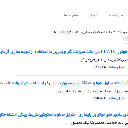
ارسال مقاله
داوران
تماس با ما
دوره 3، شماره 2 - شماره پیاپی 6، تابستان 1389 (6)
ی گرمایی پیستون و محفظه احتراق
حسن کاکایی، علی اصغر فروغی فر
اصل مقاله
327.21 K
یر ایجاد سلول هوا و عایقکاری پیستون بر روی فرایند احتراق و تولید آلاین
ین برزگر، مستانه حسین زاده، شهرام خلیل آریا
اصل مقاله
450.96 K
ی متغیرهای موثر بر پایداری احتراق مخلوط استوکیومتریک پیش اختلاط متا
ق تابع جماعت، محمدرضا بیگ محمدی