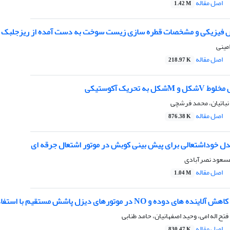
اصل مقاله
1.42 M
 فیزیکی و مشخصات قطره­ سازی زیست سوخت به دست آمده از ریزجلبک 
امینی
اصل مقاله
218.97 K
ه تحریک آکوستیکی
 نباتیان، محمد فرشچی
اصل مقاله
876.38 K
ل خوداشتعالی برای پیش­ بینی کوبش در موتور اشتعال جرقه ­ای
مسعود نصرآبادی
اصل مقاله
1.04 M
در موتورهای دیزل پاشش مستقیم با استفاده از راهکار پاشش دومرحله­ ای سوخت
تح اله امی، وحید اصفهانیان، حامد طنابی
اصل مقاله
830.47 K