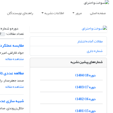
صفحه اصلی
مرور
اطلاعات نشریه
راهنمای نویسندگان
دوره و شماره:
تعداد مقالات:
7
مقالات آماده انتشار
مقایسه عملکرد موتور EF7.TC در حالت سوخت گاز و بنزین با استفاده ازشبیه ساز
شماره جاری
جواد قارلقی، امیر
مشاهده مقاله
شماره‌های پیشین نشریه
مطالعه عددی تاث
دوره 18 (1404)
صمد جعفرمدار، رام
مشاهده مقاله
دوره 17 (1403)
دوره 16 (1402)
شبیه ­سازی عدد
جلال زروندی، صاد
دوره 15 (1401)