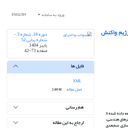
ورود به سامانه
ENGLISH
رژیم واکنش
دوره 18، شماره 3 -
شماره پیاپی 52
پاییز 1404
صفحه
42-73
فایل ها
XML
اصل مقاله
2.09 M
هم رسانی
عه داده شده
π
 اساس، مجموعه‌ای از پارامترهای هندسی،
ارجاع به این مقاله
سازی سه‌بعدی