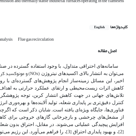
mission and thermally stable industrial furnaces operating in the flameless
کلیدواژه‌ها
English
analysis
Flue gas recirculation
اصل مقاله
سامانه‌های احتراقی متداول، با وجود استفاده گسترده در صنای
و مونوکسید کر
می‌توان به انتشار بالای اکسیدهای نیتروژن
(NOx)
اخیر، این مسائل زمینه‌ساز انجام پژوهش‌های گسترده‌ای با رو
کاهش اثرات زیست‌محیطی و ارتقای عملکرد حرارتی به اهداف 
تلاش‌های جهانی در جهت کاهش انتشار کربن، توجه پژوهشگرا
کنترل دقیق‌تری بر پایداری شعله، تولید آلاینده‌ها و بهره‌وری ان
فناوری‌ها، جایگاه ویژه‌ای یافته است. شایان ذکر است که اگر
از مشعل‌های چرخشی و بازچرخانی گازهای خروجی برای کاهش آلای
افزایش پیچیدگی عملیاتی می‌شوند. در مقابل، احتراق بدون شعله
2
،
و بهبود پایداری احتراق
3
،
را فراهم می‌آورد. این رژیم می‌ت
[
]
[
]