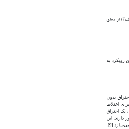
از دمای
T
(
In
ن رویکرد به
حتراق بدون
رای اختلاط
 یک احتراق
دارند. این
می‌سازد
]
9
[
.