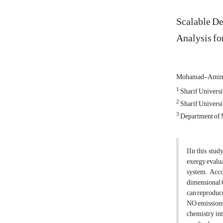
Scalable D
Analysis fo
Mohamad-Amin
1
Sharif Universi
2
Sharif Universi
3
Department of M
IIn this stu
exergy evalua
system. Accor
dimensional 
can reproduce
NO emissions 
chemistry int