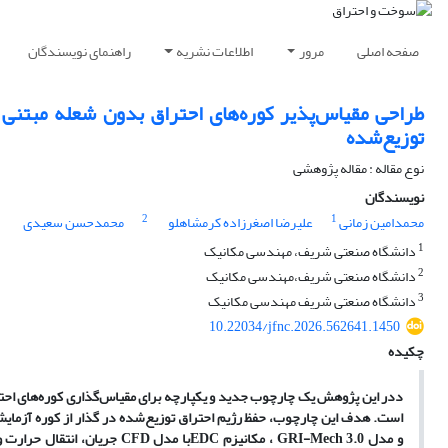
صفحه اصلی
مرور
اطلاعات نشریه
راهنمای نویسندگان
طراحی مقیاس‌پذیر کوره‌های احتراق بدون شعله مبتنی 
توزیع‌شده
نوع مقاله : مقاله پژوهشی
نویسندگان
2
1
محمدامین زمانی
علیرضا اصغرزاده کرمشاهلو
محمدحسن سعیدی
1
دانشگاه صنعتی شریف، مهندسی مکانیک
2
دانشگاه صنعتی شریف،مهندسی مکانیک
3
دانشگاه صنعتی شریف مهندسی مکانیک
10.22034/jfnc.2026.562641.1450
چکیده
د
در این پژوهش یک چارچوب جدید و یکپارچه برای مقیاس‌گذاری کوره‌های احترا
و مدل
GRI-Mech 3.0
، مکانیزم
EDC
با مدل
CFD
جریان، انتقال حرارت 