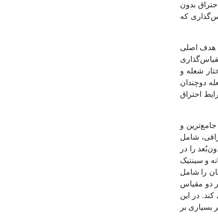
حتراق بدون
س‌گذاری که
ه هدف اصلی
قیاس‌گذاری
تار شعله و
له دوچندان
ایط احتراق
امع‌ترین و
راقی، شامل
ن‌بُعد را در
نه و سینتیک
ان را شامل
ر دو مقیاس
کند. در این
ر بسیاری بر