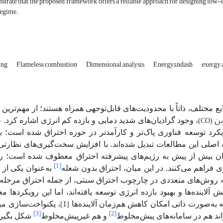
strate that the proposed framework offers a reliable approach for designing low-e
regime.
ing
Flameless combustion
Dimensional analysis
Energy&‌‌‌ndash
exergy 
ع مختلف، ذاتاً با محدودیت‌های قابل‌توجهی همراه هستند؛ از مهم‌ترین 
بن
، وجود گرادیان‌های شدید دمایی و
بازده کم
انرژی اشاره کرد. 
(CO)
یکرد توسعه فناوری پاک‌تر و کارآمدتر در حوزه احتراق شده است؛ به‌
اصلی این مطالعات تبدیل شده‌اند. با افزایش سخت‌گیری‌های نظار
ن بیش از پیش به رژیم‌های پیشرفته احتراق معطوف شده است؛ رژ
[1]
رژی فراهم می‌کنند. در این میان، احتراق بدون شعله‌
به‌عنوان یکی از ن
چه روش‌های متعددی در چارچوب احتراق سنتی، از جمله احتراق مرحله‌ا
نده‌ها و بهبود بازده انرژی توسعه یافته‌اند، اما این رویکردها مع
 به‌صورت ذاتی امکان کاهش هم‌زمان آلاینده‌ها
1
،
یکنواخت‌سازی می
‌[
]
[3]
[2]
واند هم در سامانه‌های پیش‌مخلوط
و هم غیرپیش‌مخلوط
شکل بگیرد