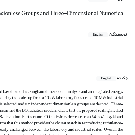
nsionless Groups and Three-Dimensional Numerical
نویسندگان
English
چکیده
English
ped based on π-Buckingham dimensional analysis and an integrated energy–
e during the scale-up from a 10 kW laboratory furnace to a 10 MW industrial
 is selected, and six independent dimensionless groups are derived. Three-
m, and the DO radiation model indicate that the proposed scaling method
.8% deviation. Furthermore, CO emissions decrease from 64 to 41 mg/kJ and
rms that this method provides the closest match in reproducing turbulence-
early unchanged between the laboratory and industrial scales. Overall, the