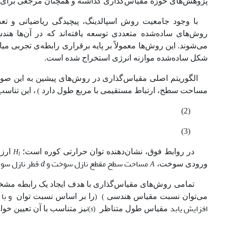
پژوهش‌های حوزه مقیاس‌گذاری گذاشته و همچنان مرجعی برای ارز
با وجود جامعیت روش اسپالدینگ، پیچیدگی ریاضیاتی و تعداد 
روش‌های ساده‌شده‌ متعددی توسعه یافته‌اند که در آن‌ها ه
می‌شوند. این روش‌ها معمولاً بر پایه برقراری رابطه‌ی تجربی
شکل ساده‌شده موازنه انرژی استخراج شده است.
مساحت سطح، ارتباط مستقیمی با مربع طول دار
د
،
این تناسب به 
(
(2)
(3)
در روابط فوق،
نشان‌دهنده توان حرارتی کوره است؛
ارز
H
l
مساحت سطح مقطع نازل سوخت و
قطر نازل س
ورودی سوخت،
d
A
تمامی روش‌های مقیاس‌
گذاری
با هدف ایجاد یک رابطه م
و با استفاده از
می‌توان نسبت مقیاس هندسی
را بر اساس نسبت توان
)
(
افزایش یابد
s
مقیاس طول متناظر
نیز متناسب با آن تعیین خوا
(
)