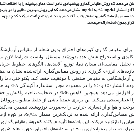
ان می‌دهد که روش مقیاس‌گذاری پیشنهادی قادر است دمای بیشینه را با اختلاف تنها
4 و انتشار
mg/kJ
64 به
mg/kJ
نشان می‌دهد که این روش بهترین تطابق را در بازت
 دو مقیاس آزمایشگاهی و صنعتی تقریباً ثابت می‌ماند. این نتایج ثابت می‌کند که چارچو
حتراق بدون شعله ارائه می‌دهد.
ی برای مقیاس‌گذاری کوره‌های احتراق بدون شعله از مقیاس آزمایشگ
 کلیدی و استخراج شش عدد بدون‌بُعد مستقل توانست شرایط لازم ب
تحلیل مقایسه‌ای میدان دما، توزیع آلاینده‌ها، الگوهای خطوط جریان
 بازده‌های انرژی-اگزرژی در روش‌ مقیاس‌گذاری ارائه‌شده نشان می‌د
 آزمایشگاهی به مقیاس صنعتی با موفقیت حفظ کند، یکنواختی دما را 
و
را در محدوده مجاز استاندارد آلایندگی
به حد
EPA
NO
CO
) را بیش از شش برابر افزایش می‌دهد. همچنین کاهش 36% در ضخامت نا
ا اعتبارسنجی می‌کند. این برتری عمدتاً ناشی از حفظ مطلوب پروفای
خت و هوا و آزادسازی حرارت را به‌صورت توزیع‌شده تضمین می‌کند. ع
در کوره آز
روش مقیاس‌گذاری ارائه شده به نزدیک‌ترین مقدار
Re
×Da
t
یی را بازتولید می‌کند. این یافته‌ها تأیید می‌کنند که روش‌ مقیاس‌گذاری 
، برای دستیابی به پایداری رژیم در سامانه‌های احتراق بدون شعله، ضرو