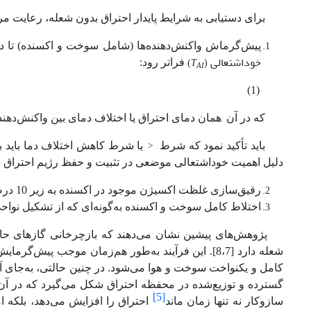
برای دستیابی به شرایط پایدار احتراق بدون شعله، رعایت
پیش‌گرماش
واکنش‌دهنده‌ها (شامل سوخت و اکسنده) تا د
خوداشتعالی
T
فراتر رود:
(
)
AI
(1)
که در آن
همان دمای احتراق یا اختلاف دمای بین واکنش‌دهند
باید تأکید نمود که شرط
یا شرط کاهش اختلاف دما
باید 
>
دلیل اهمیت خوداشتعالی موضعی در تثبیت و حفظ رژیم احتراق ب
رقیق‌سازی غلظت اکسیژن موجود در اکسنده به زیر
10 درصد
اختلاط کامل سوخت و اکسنده به‌گونه‌ای که از تشکیل ن
پژوهش‌های پیشین نشان می‌دهند که بازچرخانی گازهای حا
شعله دارد
]
8،7
[
. این فرآیند به‌طور هم‌زمان موجب پیش‌گرمای
کامل و یکنواخت سوخت و هوا می‌شود. در چنین حالتی، به‌جای 
گسترده و توزیع‌شده در محفظه احتراق شکل می‌گیرد که در آ
[5]
سازوکار نه تنها
زمان ماند
احتراق را افزایش می‌دهد، بلکه ا