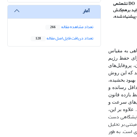
DO
تشعشعی
ولید برهم‌کنش
آمار
ب پیشنهاد‌شده،
تعداد مشاهده مقاله
266
تعداد دریافت فایل اصل مقاله
128
اهی به مقیاس
رای حفظ رژیم
، پروفایل‌های
هد که این روش
بهبود بخشیده،
اقل رسانده و
حیه واکنش و حفظ بازده قانون
ل‌های سرعت و
لاوه بر این،
مایشگاهی دست
مبتنی بر تحلیل
ری است. به طور