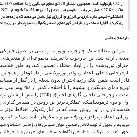
از
CO
بازتولید کند. همچنین انتشار
8/%1
و دمای میانگین را با اختلاف
7/%1
نش
Da
و
Re
27 کاهش می‌یابد. علاوه‌براین، تحلیل
mg/kJ
53 به
mg/kJ
از
NO
1
t
آشفتگی
-
شیمی دارد. ارزیابی انرژی و اگزرژی نیز نشان می‌دهد که بازده‌ها در
رویکردی قابل‌اعتماد برای طراحی کوره‌های صنعتی کم‌آلاینده و پایدار در رژیم ا
تازه های تحقیق
در این مطالعه، یک چارچوب نوآورانه و مبتنی بر اصول فیزیک
صنعتی ارائه شد. این چارچوب با تعریف مجموعه‌ای از متغیرهای
احتراق توزیع‌شده را در ابعاد مختلف تضمین کند. به طور خلاصه، 
بازچرخانی داخلی، اعداد رینولدز توربولانسی و دامکوهلر و همچنین
قادر است ضمن اینکه رژیم احتراق بدون شعله را در گذار از مقیاس
توزیع دمای میانگین و بیشینه را با اختلاف کمتر از 2% پیش‌بینی نموده، انتشار
شدت بازچرخانی داخلی گازهای احتراق (
FGR
اول و دوم ترمودینامیک، عملکرد برتر این روش در مقیاس‌گذاری ر
هندسه نازل در این روش است که در کنار یکدیگر، اختلاط مؤثر سو
ارزیابی اعداد رینولدز توربولانسی و دامکوهلر تأیید می‌کند که 
می‌یابد و بدین ترتیب تعادل صحیح میان مقیاس‌های زمانی اختلاط و شیمیا
بدون بُعد، در ترکیب با طراحی آگاهانه ساختارهای جریان و بازچرخانی