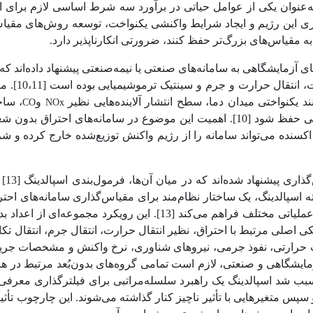
به‌عنوان یکی از عوامل حیاتی در برآورد سه شرط اساسی لازم برای ا
یداری این رژیم و ایجاد شرایط واکنشی یکنواخت، توسعه روش‌های مقیا
 به مقیاس‌های بزرگ‌تر حفظ کنند، ضرورتی انکارناپذیر دارد.
آزمایشگاهی به سامانه‌های صنعتی یا نیمه‌صنعتی پیشنهاد داده‌اند ک
ات، انتقال حرارت و جرم و سینتیک ترموشیمیایی بوده است
]
10،11
[
. م
نواختی میدان دما، سطح انتشار آلاینده‌هایی نظیر
و
، ساخ
CO
NOx
هی حفظ شود
]
10
[
. اهمیت این موضوع در سامانه‌های احتراق بدون شع
کسنده می‌تواند سامانه را از رژیم واکنش توزیع‌شده خارج کرده و شر
ری پیشنهاد شده‌اند که در میان آن‌ها، فرمول‌بندی اسپالدینگ
]
13
[
ج
اسپالدینگ، یک ساختار نظام‌مند برای مقیاس‌گذاری سامانه‌های احت
 عملیاتی مختلف فراهم می‌کند
]
13
[
. این رویکرد مجموعه‌ای از اعداد بدو
ی اصلی مرتبط با احتراق، نظیر انتقال حرارت، انتقال جرم، انتقال تکا
ایت حرارتی، نفوذ جرمی، نیروهای شناوری، نرخ واکنش و مشخصات جری
زمایشگاهی و صنعتی، لازم است تمامی گروه‌های بدون‌بُعد مرتبط در ه
رها سبب شد اسپالدینگ یک راهبرد سلسله‌مراتبی برای فیلترگذاری معرفی 
 سپس متغیرهایی با تأثیر ناچیز کنار گذاشته می‌شوند. این چارچوب تأثی