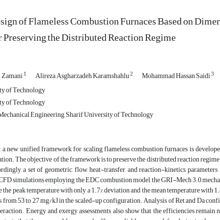
esign of Flameless Combustion Furnaces Based on Dime
r Preserving the Distributed Reaction Regime
1
2
3
 Zamani
Alireza Asgharzadeh Karamshahlu
Mohammad Hassan Saidi
ty of Technology
ty of Technology
echanical Engineering, Sharif University of Technology
dy, a new unified framework for scaling flameless combustion furnaces is develo
tion. The objective of the framework is to preserve the distributed reaction regim
dingly, a set of geometric, flow, heat-transfer, and reaction-kinetics parameters
CFD simulations employing the EDC combustion model, the GRI-Mech 3.0 mechanis
 the peak temperature with only a 1.7% deviation and the mean temperature with 1
from 53 to 27 mg/kJ in the scaled-up configuration. Analysis of Ret and Da confi
eraction. Energy and exergy assessments also show that the efficiencies remain n