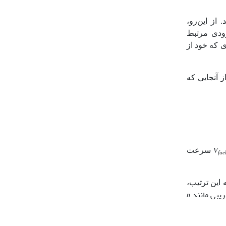
از این‌رو،
رودی مرتبط
 که خود از
رارتی کوره را به صورت معادله (2) بیان کرده و از آنجایی که
سرعت
V
fue
ه این ترتیب،
n