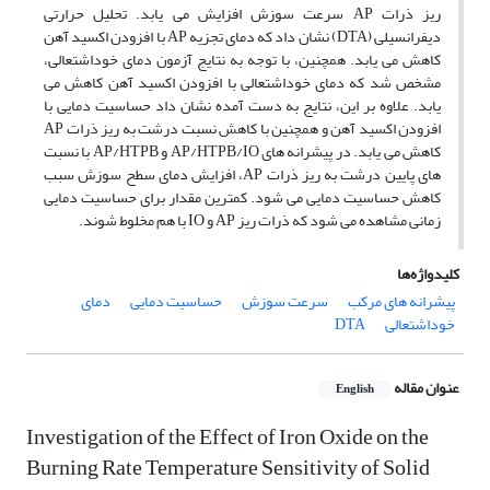
ریز ذرات AP سرعت سوزش افزایش می یابد. تحلیل حرارتی
دیفرانسیلی (DTA) نشان داد که دمای تجزیه AP با افزودن اکسید آهن
کاهش می یابد. همچنین، با توجه به نتایج آزمون دمای خوداشتعالی،
مشخص شد که دمای خوداشتعالی با افزودن اکسید آهن کاهش می
یابد. علاوه بر این، نتایج به دست آمده نشان داد حساسیت دمایی با
افزودن اکسید آهن و همچنین با کاهش نسبت درشت به ریز ذرات AP
کاهش می یابد. در پیشرانه های AP/HTPB/IO و AP/HTPB با نسبت
های پایین درشت به ریز ذرات AP، افزایش دمای سطح سوزش سبب
کاهش حساسیت دمایی می شود. کمترین مقدار برای حساسیت دمایی
زمانی مشاهده می شود که ذرات ریز AP و IO با هم مخلوط شوند.
کلیدواژه‌ها
پیشرانه های مرکب
سرعت سوزش
حساسیت دمایی
دمای
خوداشتعالی
DTA
عنوان مقاله
English
Investigation of the Effect of Iron Oxide on the
Burning Rate Temperature Sensitivity of Solid