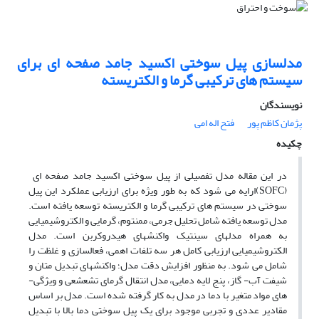
مدلسازی پیل سوختی اکسید جامد صفحه ای برای
سیستم­ های ترکیبی گرما و الکتریسته
نویسندگان
پژمان کاظم پور
فتح اله امی
چکیده
در این مقاله مدل تفصیلی از پیل سوختی اکسید جامد صفحه­ ای
(SOFC)ارایه می­ شود که به طور ویژه برای ارزیابی عملکرد این پیل
سوختی در سیستم ­های ترکیبی گرما و الکتریسته توسعه یافته است.
مدل توسعه یافته شامل تحلیل جرمی، ممنتوم، گرمایی و الکتروشیمیایی
به همراه مدل­های سینتیک واکنش­های هیدروکربن است. مدل
الکتروشیمیایی ارزیابی کامل هر سه تلفات اهمی، فعال­سازی و غلظت را
شامل می ­شود. به منظور افزایش دقت مدل؛ واکنش­های تبدیل متان و
شیفت آب- گاز، پنج لایه دمایی، مدل انتقال گرمای تشعشعی و ویژگی­
های مواد متغیر با دما در مدل به کار گرفته شده است. مدل بر اساس
مقادیر عددی و تجربی موجود برای یک پیل سوختی دما بالا با تبدیل