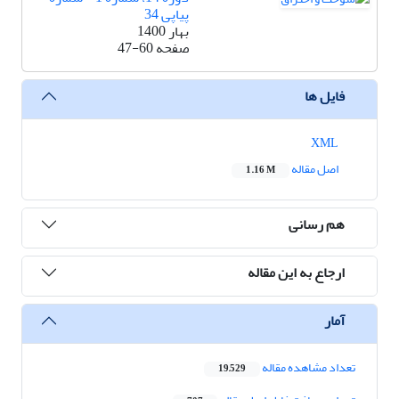
پیاپی 34
بهار 1400
صفحه
47-60
فایل ها
XML
اصل مقاله
1.16 M
هم رسانی
ارجاع به این مقاله
آمار
تعداد مشاهده مقاله
19,529