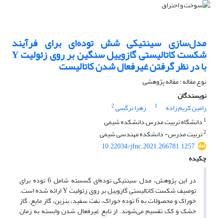
مدل‌سازی سینتیکی شش توده‌ای برای فرآیند
شکست کاتالیستی گازوییل سنگین بر روی زئولیت Y
با در نظر گرفتن غیرفعال شدن کاتالیست
نوع مقاله : مقاله پژوهشی
نویسندگان
2
1
رامین کریم زاده
زهرا نرگسی
1
دانشگاه تربیت مدرس دانشکده شیمی
2
تربیت مدرس- دانشکده مهندسی شیمی
10.22034/jfnc.2021.266781.1257
چکیده
در این پژوهش، مدل سینتیکی توده‌ای گسسته شامل 6 توده برای
توصیف شکست کاتالیستی گازوییل بر روی زئولیت Y ارائه شده است.
خوراک و محصولات به 6 توده خوراک، نفت سفید، بنزین، گاز مایع، گاز
خشک و کک تقسیم می‌شوند. از تابع غیرفعال ­شدن وابسته به زمان