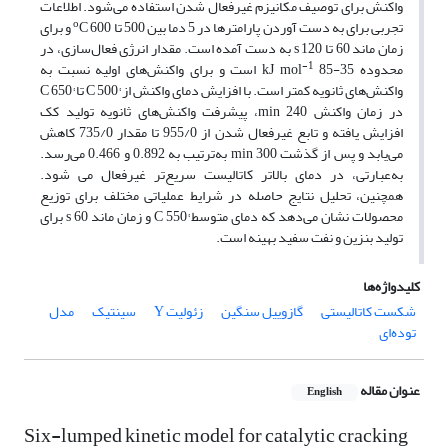
واکنش برای توصیف مکانیزم غیرفعال­ شدن استفاده می‌شود. اطلاعات
o
تجربی برای به ­دست­ آوردن پارامترها در 5 دما بین 500 تا
C 600 و برای
زمان ماند 60 تا s 120 به ­دست آمده است. مقدار انرژی فعال‌سازی، در
-1
محدوده kJ mol
85-35 است و برای واکنش‌های اولیه نسبت به
واکنش‌های ثانویه کمتر است. با افزایش دمای واکنش از °C 500 تا °C 650
در زمان واکنش min 240، پیشرفت واکنش‌های ثانویه تولید کک
افزایش یافته و تابع غیرفعال­ شدن از 955/0 تا مقدار 735/0 کاهش
می‌یابد و پس از گذشت min 300 به‌ترتیب به 0.892 و 0.466 می‌رسد.
به‌عبارتی، در دمای بالاتر کاتالیست سریع‌تر غیرفعال می ­شود.
همچنین، تحلیل نتایج حاصله در شرایط عملیاتی مختلف برای توزیع
محصولات نشان می‌دهد که دمای متوسط °C 550 و زمان ماند s 60 برای
تولید بنزین و نفت سفید بهینه است.
کلیدواژه‌ها
شکست کاتالیستی
گازوییل سنگین
زئولیت Y
سینتیک
مدل
توده‌ای
عنوان مقاله
English
Six-lumped kinetic model for catalytic cracking