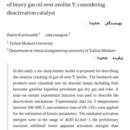
of heavy gas oil over zeolite Y; considering
deactivation catalyst
نویسندگان
English
1
2
Ramin Karimzadeh
zahra nargessi
1
Tarbiat Modares University
2
Department of chemical engineering, university of Tarbiat Modares
چکیده
English
In this study, a six-lump kinetic model is proposed for describing
the catalytic cracking of gas oil over Y zeolite. The feedstock and
products were classified into six discrete lumps, including feed,
kerosene, gasoline, liquefied petroleum gas, dry gas, and coke. A
time-on-stream exponential function was used to describe the
deactivation mechanism. Experimental data for 5 temperatures
between 500-600 °C and residence time of 60-120 s were applied
for the estimation of kinetic parameters. The estimated activation
energies were in the range of 40–85 kJ.mol−1, the preliminary
reactions exhibited lower apparent activation energies than