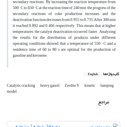
secondary reactions. By increasing the reaction temperature from
500 ° C to 650 ° C at the reaction time of 240 min, the progress of the
secondary reactions of coke production increases, and the
deactivation function decreases from 0.955 to 0.735, After 300 min
it reached 0.892 and 0.466, respectively. This means that at higher
temperatures, the catalyst deactivation occurred faster. Analyzing
the results for the distribution of products under different
operating conditions showed that a temperature of 550 ° C and a
residence time of 60 to 80 s are optimal for the production of
gasoline and kerosene.
کلیدواژه‌ها
English
Catalytic cracking
heavy gasoil
Zeolite Y
kinetic
lumping
model
مراجع
دوره 14، شماره 1 - شماره