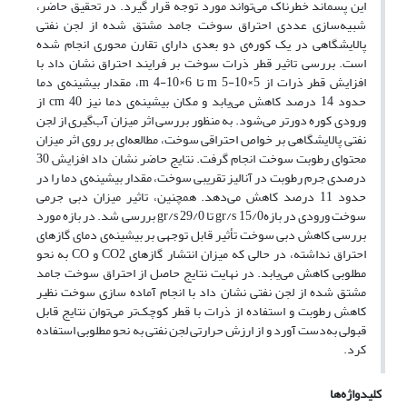
این پسماند خطرناک می‌تواند مورد توجه قرار گیرد. در تحقیق حاضر،
شبیه‌سازی عددی احتراق سوخت جامد مشتق شده از لجن نفتی
پالایشگاهی در یک کوره‌ی دو بعدی دارای تقارن محوری انجام شده
است. بررسی تاثیر قطر ذرات سوخت بر فرایند احتراق نشان داد با
افزایش قطر ذرات از m 5-10×5 تا m 4-10×6، مقدار بیشینه‌ی دما
حدود 14 درصد کاهش می‌یابد و مکان بیشینه‌ی دما نیز cm 40 از
ورودی کوره دورتر می‌شود. به منظور بررسی اثر میزان آب‌گیری از لجن
نفتی پالایشگاهی بر خواص احتراقی سوخت، مطالعه‌ای بر روی اثر میزان
محتوای رطوبت سوخت انجام گرفت. نتایج حاضر نشان داد افزایش 30
درصدی جرم رطوبت در آنالیز تقریبی سوخت، مقدار بیشینه‌ی دما را در
حدود 11 درصد کاهش می‌دهد. همچنین، تاثیر میزان دبی جرمی
سوخت ورودی در بازهgr/s 15/0 تا gr/s 29/0 بررسی شد. در بازه مورد
بررسی کاهش دبی سوخت تأثیر قابل توجهی بر بیشینه‌ی دمای گازهای
احتراق نداشته، در حالی که میزان انتشار گازهای CO2 و CO به نحو
مطلوبی کاهش می‌یابد. در نهایت نتایج حاصل از احتراق سوخت جامد
مشتق شده از لجن نفتی نشان داد با انجام آماده‌ سازی سوخت نظیر
کاهش رطوبت و استفاده از ذرات با قطر کوچک‌تر می‌توان نتایج قابل
قبولی به‌دست آورد و از ارزش حرارتی لجن نفتی به نحو مطلوبی استفاده
کرد.
کلیدواژه‌ها