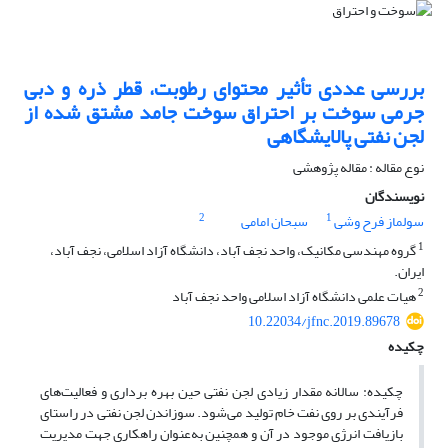
بررسی عددی تأثیر محتوای رطوبت، قطر ذره و دبی
جرمی سوخت بر احتراق سوخت جامد مشتق شده از
لجن نفتی پالایشگاهی
نوع مقاله : مقاله پژوهشی
نویسندگان
2
1
سولماز فرح وشی
سبحان امامی
1
گروه مهندسی مکانیک، واحد نجف آباد، دانشگاه آزاد اسلامی، نجف آباد،
ایران.
2
هیات علمی دانشگاه آزاد اسلامی واحد نجف آباد
10.22034/jfnc.2019.89678
چکیده
چکیده: سالانه مقدار زیادی لجن نفتی حین بهره برداری و فعالیت‌های
فرآیندی بر روی نفت خام تولید می‌شود. سوزاندن لجن ‌نفتی در راستای
بازیافت انرژی موجود در آن و همچنین به‌عنوان راهکاری جهت مدیریت