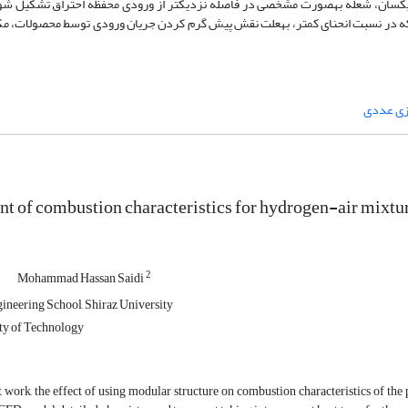
یکسان، شعله به­صورت مشخصی در فاصله نزدیک­تر از ورودی محفظه احتراق تشکیل شود
ظرگرفتن دو مقدار 1 و 2 بررسی و مشاهده شد که در نسبت انحنای کمتر، به­علت نقش پیش ­گرم­ کردن جریان ورودی توسط محصو
زی عددی
 of combustion characteristics for hydrogen-air mixtur
1
2
Mohammad Hassan Saidi
neering School, Shiraz University
ty of Technology
t work, the effect of using modular structure on combustion characteristics of the