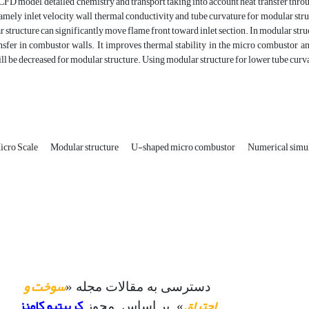
FD model, detailed chemistry and transport taking into account heat transfer throu
amely inlet velocity, wall thermal conductivity and tube curvature for modular struc
 structure can significantly move flame front toward inlet section. In modular struct
nsfer in combustor walls. It improves thermal stability in the micro combustor and
l be decreased for modular structure. Using modular structure for lower tube curva
icro Scale
Modular structure
U-shaped micro combustor
Numerical simu
سوخت و
دسترسی به مقالات مجله «
احتراق
کرییتیو کامنز
» بر اساس مجوز