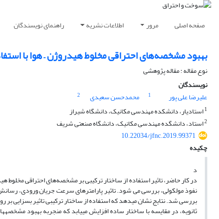
صفحه اصلی
مرور
اطلاعات نشریه
راهنمای نویسندگان
بهبود مشخصه‌های احتراقی مخلوط هیدروژن – هوا با استفاد
نوع مقاله : مقاله پژوهشی
نویسندگان
2
1
علیرضا علی پور
محمدحسن سعیدی
1
استادیار، دانشکده مهندسی مکانیک، دانشگاه شیراز
2
استاد، دانشگده مهندسی مکانیک، دانشگاه صنعتی شریف
10.22034/jfnc.2019.99371
چکیده
د
در کار حاضر، تاثیر استفاده از ساختار ترکیبی بر مشخصه‌های احتراقی مخلوط 
نفوذ مولکولی، بررسی می ­شود. تاثیر پارامترهای سرعت جریان ورودی، رسانش ح
بررسی شد. نتایج نشان می­دهد که استفاده از ساختار ترکیبی تاثیر بسزایی بر ر
ثانویه، در مقایسه با ساختار ساده افزایش می­یابد که منجربه بهبود مشخصه­