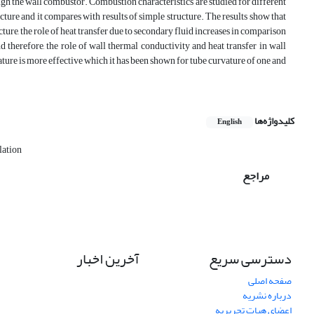
gh the wall combustor. Combustion characteristics are studied for different
ture and it compares with results of simple structure. The results show that
ure, the role of heat transfer due to secondary fluid increases in comparison
 therefore, the role of wall thermal conductivity and heat transfer in wall
ture is more effective which it has been shown for tube curvature of one and
کلیدواژه‌ها
English
lation
مراجع
دسترسی سریع
آخرین اخبار
صفحه اصلی
درباره نشریه
اعضای هیات تحریریه