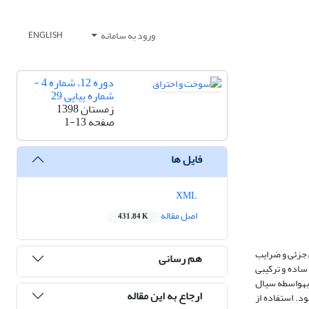
ورود به سامانه
ENGLISH
دوره 12، شماره 4 -
شماره پیاپی 29
زمستان 1398
صفحه
1-13
فایل ها
XML
اصل مقاله
431.84 K
 جزئی و ضرایب
هم رسانی
ساده و ترکیبی
به­واسطه سیال
ارجاع به این مقاله
د. استفاده از