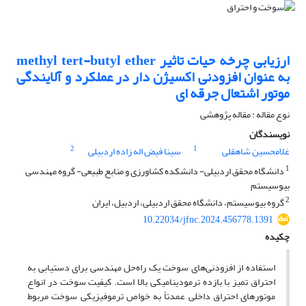
ارزیابی چرخه حیات تاثیر methyl tert-butyl ether
به عنوان افزودنی اکسیژن دار در عملکرد و آلایندگی
موتور اشتعال جرقه ای
نوع مقاله : مقاله پژوهشی
نویسندگان
2
1
غلامحسین شاهقلی
سینا فیض اله زاده اردبیلی
1
دانشگاه محقق اردبیلی- دانشکده کشاورزی و منابع طبیعی- گروه مهندسی
بیوسیستم
2
گروه بیوسیستم، دانشگاه محقق اردبیلی، اردبیل، ایران
10.22034/jfnc.2024.456778.1391
چکیده
استفاده از افزودنی‌های سوخت یک راه‌حل مهندسی برای دستیابی به
احتراق تمیز با بازده ترمودینامیکی بالا است. کیفیت سوخت در انواع
موتورهای احتراق داخلی عمدتاً به خواص ترموفیزیکی سوخت مربوط