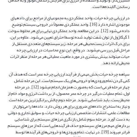
اکسیژن‌دار، و تولید و استفاده از انرژی برای افزایش راندمان موتور و به حداقل
رساندن آلاینده‌ها است.
در ارزیابی چرخه حیات، واحد عملکردی به مجموعه­ای از مراجع برای داده­های
موجودی اشاره دارد [16]. واحد عملکردی معمولاً در خروجی سیستم توضیح
داده می‌شود [12]. در این مطالعه، واحد عملکردی نهایی برای هر مخلوط سوخت
1 گیگاژول از توان شفت تولید شده توسط احتراق تعیین می‌شود. علاوه بر این،
برای درک اثرات زیست‌محیطی هر مرحله، زیرسیستم‌های متعددی مستقل از
مراحل قبل بررسی می­شوند. در واقع، این نوع محاسبات در ارزیابی چرخه
حیات می­تواند بینش بیشتری در مورد ماهیت عملیاتی هر مرحله از منظر اثرات
محیطی ارائه دهد.
سیاهه چرخه حیات بخش مهمی از فرآیند ارزیابی چرخه عمر است که هدف آن
کمی کردن تمام ورودی‌ها و خروجی‌های یک سیستم است. این مرحله شامل
چهار مرحله فرعی است که به‌صورت همزمان انجام می­شود [12]. در مرحله
اول، تمام عملیات درگیر در چرخه عمر محصول، از برداشت انرژی و مواد خام از
محیط‌زیست، باید شناسایی شوند. مرحله دوم چالش برانگیزترین مرحله است
و نیاز به استخراج داده‌های ضروری برای هر روش دارد. داده‌ها را می‌توان از
مطالعات علمی، انتشارات متخصص ارزیابی چرخه حیات، و سوابق تجاری و دولتی
به دست آورد. مرحله سوم شامل بازنگری مرزهای سیستم برای شناسایی
بردارهای مهم مرزهای سیستم و حذف فرآیندهایی است که از مرزهای سیستم
فراتر می­روند [19]. در نهایت، تمام ورودی‌ها و خروجی‌های فرآیندها توسط