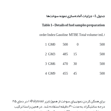
جدول 1- جزئیات آماده‌سازی نمونه سوخت‌ها
Table 1- Details of fuel samples preparation
order
Index
Gasoline
MTBE
Total volume (mL)
1
GM0
500
0
500
2
GM3
485
15
500
3
GM6
470
30
500
4
GM9
455
45
500
برای همگن کردن نمونه­های سوخت از هموژنایزر (Polytron®) در دمای ۲۵
درجه سانتی­گراد به مدت ۳۰ دقیقه استفاده شد. در همین راستا ترکیب