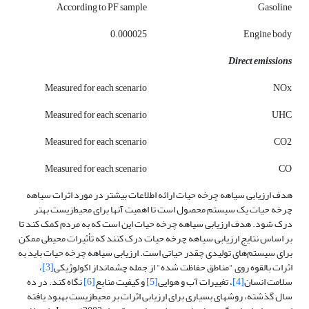
According to PF sample
Gasoline
0.000025
Engine body
Direct emissions
Measured for each scenario
NOx
Measured for each scenario
UHC
Measured for each scenario
CO2
Measured for each scenario
CO
هدف ارزیابی سیاهه چرخه حیات ارائه اطلاعات بیشتر در مورد اثرات سیاهه
چرخه حیات یک سیستم محصول است تا اهمیت آن­ها برای محیط‌زیست بهتر
درک شود. هدف ارزیابی سیاهه چرخه حیات این است که به مردم کمک کند تا
بر اساس نتایج ارزیابی سیاهه چرخه حیات درک کنند که تأثیرات محیطی ممکن
برای سیستم‌های تولیدی چقدر حیاتی است. ارزیابی سیاهه چرخه حیات باید به
اثرات بالقوه روی "مناطق حفاظت شده" از جمله چشم­انداز اکولوژیکی
[3]
،
سلامت انسان
[4]
، تغییرات آب و هوایی
[5]
و کیفیت منابع
[6]
نگاه کند. در ده
سال گذشته، روش­های بسیاری برای ارزیابی اثرات بر محیط‌زیست بهبود یافته