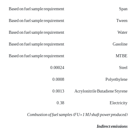
Based on fuel sample requirement
Span
Based on fuel sample requirement
Tween
Based on fuel sample requirement
Water
Based on fuel sample requirement
Gasoline
Based on fuel sample requirement
MTBE
0.00024
Steel
0.0008
Polyethylene
0.0013
Acrylonitrile Butadiene Styrene
0.38
Electricity
Combustion of fuel samples (FU= 1 MJ shaft power produced)
Indirect emissions