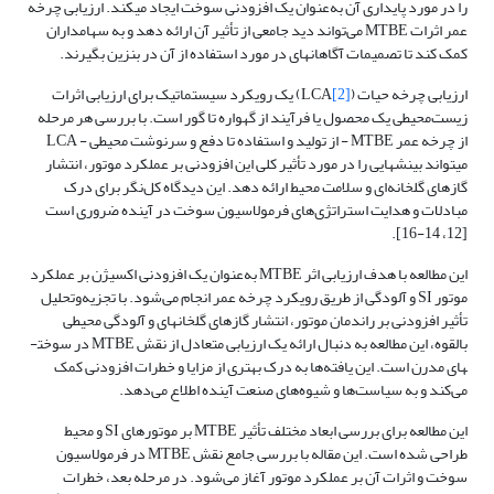
را در مورد پایداری آن به‌عنوان یک افزودنی سوخت ایجاد می­کند. ارزیابی چرخه
عمر اثرات MTBE می‌تواند دید جامعی از تأثیر آن ارائه دهد و به سهامداران
کمک کند تا تصمیمات آگاهانه­ای در مورد استفاده از آن در بنزین بگیرند.
ارزیابی چرخه حیات (
[2]
LCA) یک رویکرد سیستماتیک برای ارزیابی اثرات
زیست‌محیطی یک محصول یا فرآیند از گهواره تا گور است. با بررسی هر مرحله
از چرخه عمر MTBE - از تولید و استفاده تا دفع و سرنوشت محیطی - LCA
می­تواند بینش­هایی را در مورد تأثیر کلی این افزودنی بر عملکرد موتور، انتشار
گازهای گلخانه‌ای و سلامت محیط ارائه دهد. این دیدگاه کل‌نگر برای درک
مبادلات و هدایت استراتژی‌های فرمولاسیون سوخت در آینده ضروری است
[12، 14-16].
این مطالعه با هدف ارزیابی اثر MTBE به‌عنوان یک افزودنی اکسیژن بر عملکرد
موتور SI و آلودگی از طریق رویکرد چرخه عمر انجام می‌شود. با تجزیه‌وتحلیل
تأثیر افزودنی بر راندمان موتور، انتشار گازهای گلخانه­ای و آلودگی محیطی
بالقوه، این مطالعه به دنبال ارائه یک ارزیابی متعادل از نقش MTBE در سوخت­
های مدرن است. این یافته‌ها به درک بهتری از مزایا و خطرات افزودنی کمک
می‌کند و به سیاست‌ها و شیوه‌های صنعت آینده اطلاع می‌دهد.
این مطالعه برای بررسی ابعاد مختلف تأثیر MTBE بر موتورهای SI و محیط
طراحی شده است. این مقاله با بررسی جامع نقش MTBE در فرمولاسیون
سوخت و اثرات آن بر عملکرد موتور آغاز می‌شود. در مرحله بعد، خطرات