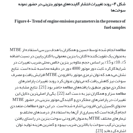
شکل ۴- روند تغییرات انتشار آلاینده‌های موتور بنزینی در حضور نمونه
سوخت‌ها
Figure 4- Trend of engine emission parameters in the presence of
fuel samples
مطالعه انجام شده توسط حسین و همکاران با هدف بررسی استفاده از MTBE
به‌عنوان یک تقویت‌کننده اکتان با بنزین معمولی با اکتان پایین در نسبت اضافه
5٪، 10٪ و 15٪ بر اساس حجم علاوه بر بنزین خالص محلی ضریب تغییرات در
شرایط کارکرد ثابت دور موتور 4000 دور در دقیقه محاسبه شده است. نتایج
نشان می‌دهد که توان ترمزی موتور با افزودن MTBE افزایش یافت و مصرف
سوخت نیز کاهش یافت که می‌توان عنوان کرد روند تغییرات پارامترهای
عملکردی موتور منطبق با یافته‌های مطالعه حاضر بود [21]. نتایج مشابه در
مطالعه سزار و همکاران نیز به دست آمد [22]. یکی از اصلی‌ترین دلایل این
تغییرات در پارامترهای عملکردی و آلایندگی موتور بنزینی در حضور MTBE
محتوای اکسیژن این افزودنی اشاره شده است. در این حوزه مطالعات متعددی
انجام گرفته است که بسیاری از آن‌ها به استفاده از درصدهای مختلف و
تیمارهای مختلف MTBE به‌عنوان افزودنی سوخت بنزین در راستای یافتن
بهترین ترکیب سوخت با بالاترین ضریب بهبود و کمترین هزینه تولید توان
اشاره کرده‌اند [23].