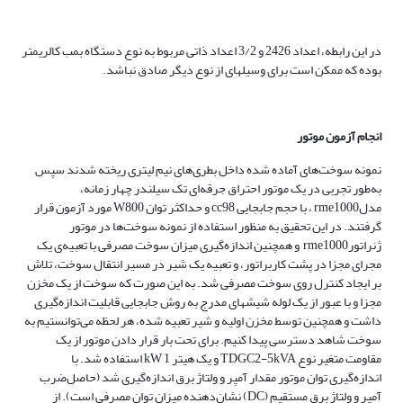
در این رابطه، اعداد 2426 و 3/2 اعداد ذاتی مربوط به نوع دستگاه بمب کالری­متر
بوده که ممکن است برای وسیله­ای از نوع دیگر صادق نباشد.
انجام آزمون موتور
نمونه سوخت‌های آماده شده داخل بطری‌های نیم لیتری ریخته شدند سپس
به‌طور تجربی در یک موتور احتراق جرقه‌ای تک سیلندر چهار زمانه،
مدلrme1000 ، با حجم جابجایی cc98 و حداکثر توان W800 مورد آزمون قرار
گرفتند. در این تحقیق به منظور استفاده از نمونه سوخت‌ها در موتور
ژنراتورrme1000 و همچنین اندازه‌گیری میزان سوخت مصرفی با تعبیه‌ی یک
مجرای مجزا در پشت کاربراتور، و تعبیه یک شیر در مسیر انتقال سوخت، تلاش
بر ایجاد کنترل روی سوخت مصرفی شد. به این صورت که سوخت از یک مخزن
مجزا و با عبور از یک لوله شیشه­ای مدرج به روش جابجایی قابلیت اندازه‌گیری
داشت و همچنین توسط مخزن اولیه و شیر تعبیه شده، هر لحظه می‌توانستیم به
سوخت شاهد دسترسی پیدا کنیم. برای تحت بار قرار دادن موتور از یک
مقاومت متغیر نوع TDGC2-5kVA و یک هیتر kW
1 استفاده شد. با
اندازه‌گیری توان موتور مقدار آمپر و ولتاژ برق اندازه‌گیری شد (حاصل‌ضرب
آمپر و ولتاژ برق مستقیم (DC) نشان‌دهنده میزان توان مصرفی است). از