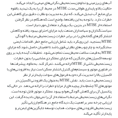
آب‌های زیرزمینی و تداوم زیست‌محیطی نگرانی‌های مهمی را ایجاد می‌کند.
حلالیت بالا و پایداری طولانی مدت MTBE در محیط، آن را به یک تهدید بالقوه
برای منابع آب تبدیل می‌کند، که نیاز به مدیریت و نظارت دقیق برای کاهش این
خطرات دارد. با توجه به این یافته‌ها، واضح است که هنگام در نظر گرفتن
استفاده از MTBE در بنزین، یک رویکرد متعادل موردنیاز است.
سیاست‌گذاران و سهامداران صنعت باید مزایای احتراق بهبود یافته و کاهش
انتشار گازهای گلخانه‌ای را در برابر خطرات زیست‌محیطی مرتبط با آلودگی
MTBE بسنجید. این رویکرد باید شامل ارزیابی جامع خطر، اقدامات ایمنی
سختگیرانه، و چارچوب‌های نظارتی قوی باشد تا اطمینان حاصل شود که مزایای
MTBE به قیمت سلامت محیط‌زیست تمام نمی‌شود. تحقیقات آینده باید بر روی
توسعه اکسیژن‌های جایگزین که مزایای عملکردی مشابهی را بدون خطرات
زیست‌محیطی ناشی از MTBE ارائه می‌کنند، تمرکز کند. به‌علاوه، پیشرفت‌ها
در فناوری موتور و سیستم‌های کنترل انتشار ممکن است نیاز به افزودنی‌های با
اکسیژن بالا را مدیریت کرده و به فرمول‌های سوخت پایدارتر از نظر
زیست‌محیطی دست یابد. نقش MTBE به‌عنوان یک افزودنی اکسیژن در
موتورهای SI چشم‌انداز پیچیده‌ای از مزایا و خطرات را ارائه می‌دهد. در حالی که
پتانسیل آن برای کاهش آلودگی هوا و بهبود عملکرد موتور قابل توجه است،
نگرانی‌های زیست‌محیطی مرتبط با استفاده از آن را نمی‌توان نادیده گرفت. این
ارزیابی چرخه عمر بر اهمیت یک دیدگاه جامع در هنگام ارزیابی تأثیر
زیست‌محیطی افزودنی‌های سوخت، هدایت توسعه جایگزین‌های ایمن‌تر و
پایدارتر تأکید می‌کند