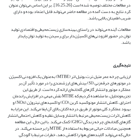
در مطالعات مختلف توصیه شده است [16،‌25،26]. بر این اساس می‌توان عنوان
کرد نتایج به دست آمده در مطالعه حاضر می‌تواند قابل اعتماد بوده و دارای
ضریب اطمینان بالایی باشد.
مطالعات آینده می‌تواند در راستای بهینه‌سازی زیست‌محیطی و اقتصادی تولید
توان در حضور افزودنی‌های اکسیژن‌دار برای رسیدن به تولید توان پایدار
باشد.
نتیجه‌گیری
ارزیابی چرخه عمر متیل ترت بوتیل اتر (MTBE) به‌عنوان یک افزودنی اکسیژن
در موتورهای جرقه‌زنی (SI) بینش‌های ارزشمندی را در مورد تأثیر آن بر
عملکرد موتور و انتشار گازهای گلخانه‌ای ارائه کرده است. از طریق این
تجزیه‌وتحلیل، ما مشاهده کردیم که MTBE نقش مهمی در افزایش راندمان
احتراق، کاهش انتشار مونوکسید کربن (CO) و اکسیدهای نیتروژن (NOx) و
بهبود عملکرد کلی موتور از طریق درجه اکتان بالای آن ایفا می‌کند. این مزایا به
کاهش اثرات زیست‌محیطی مرتبط با انتشار وسایل نقلیه و کاهش احتمالی انتشار
گازهای گلخانه‌ای چرخه زندگی (GHG) کمک می‌کند. با این حال، این مطالعه
همچنین مبادلات حیاتی مربوط به استفاده از MTBE را برجسته می‌کند. در
حالی که می‌تواند آلاینده‌های هوا را کاهش دهد، خطرات مرتبط با آلودگی