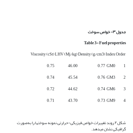
جدول ۳- خواص سوخت
Table 3- Fuel properties
Viscosity (cSt)
LHV (Mj/kg)
Density (g/cm3)
Index
Order
0.75
46.00
0.77
GM0
1
0.74
45.54
0.76
GM3
2
0.72
44.62
0.74
GM6
3
0.71
43.70
0.73
GM9
4
شکل ۲ روند تغییرات خواص فیزیکی-حرارتی نمونه سوخت­ها را به‌صورت
گرافیکی نشان می­دهد.