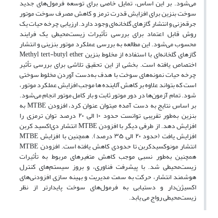
می‌شود. بر این اساس، تمایل خاصی برای توسعه فرمول‌های جدید
سوخت بنزین برای افزایش قدرت ترمز و کاهش مصرف سوخت موتور
جرقه‌زنی و انتشار گازهای گلخانه‌ای وجود دارد. ارزیابی چرخه حیات یک
روش قابل اعتماد برای بررسی تأثیرات زیست‌محیطی یک فرایند
محسوب می‌شود. این مطالعه به بررسی عملکرد موتور بنزینی و انتشار
گازهای گلخانه‌ای با استفاده از مخلوط بنزین Methyl tert-butyl ether
اختصاص یافته است. بخشی از این تحقیق تلاشی برای بررسی تأثیر
چرخه حیات نمونه‌های سوخت با هدف به‌دست آوردن مخلوط سوختی
است که بتواند علاوه بر کاهش آلاینده­ ها موجب افزایش عملکرد موتور،
شود. تمام آزمون‌ها در دور موتور ثابت و بار کامل موتور انجام می‌شود.
بر اساس نتایج به دست آمده می­توان عنوان کرد، افزودن MTBE به
بنزین به‌طور تقریبی توانست حدود ۱۰ الی ۲۰ درصد توان ترمزی را
افزایش دهد. از طرفی دیگر با افزودن MTBE انتشار دی‌اکسید کربن
افزایش یافت (حدود ۲۰ الی ۳۵ درصد). همچنین با افزایش MTBE
انتشار مونوکسیدکربن تا حدودی کاهش یافته است. افزودن MTBE
همچنین به‌طور نسبی موجب کاهش متغیرهای مربوط به تأثیرات
زیست‌محیطی شد. با پیشرفت فناوری، و بروز سیستم‌های کنترل
هوشمند انتشار، حرکت به سمت مدیریت و بهینه­ سازی افزودنی‌های
اکسیژن‌دار و دستیابی به فرمول‌های سوخت پایدارتر از نظر
زیست‌محیطی رواج می­ یابد.