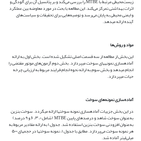
زیست‌محیطی مرتبط با MTBE را بررسی می‌کند و بر پتانسیل آن برای آلودگی و
اثرات بهداشتی تمرکز می‌کند. این مطالعه با بحث در مورد معاوضه بین عملکرد
و ایمنی محیطی به پایان می‌رسد و توصیه‌هایی برای تحقیقات و سیاست‌های
آینده ارائه می­دهد.
مواد و روش‌ها
این بخش از مطالعه از سه قسمت اصلی تشکیل شده است. بخش اول به ارائه
آماده­سازی نمونه­های سوخت می­پردازد. بخش دوم آزمون‌های موتور مقتضی را
انجام می­دهد و بخش سوم به ارائه نحوه انجام فرایند مربوط به ارزیابی چرخه
حیات می­پردازد.
آماده‌سازی نمونه‌های سوخت
در این بخش جزییات آماده­سازی نمونه سوخت­ها ارائه می­گردد. سوخت بنزین
به‌عنوان سوخت شاهد و درصدهای پایین MTBE (شامل ۰، ۳، ۶ و ۹ درصد)
به‌عنوان افزودنی سوخت بنزین استفاده شد. جدول ۱ به ارائه مقادیر مربوط به
هر نمونه سوخت می‌پردازد. مطابق با جدول ۱، نمونه سوخت­ها در حجم­های ۵۰۰
میلی‌لیتر آماده شد.