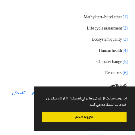
Methyl tert-butyl ether
[1]
Life cycle assessment
[2]
Ecosystem quality
[3]
Human health
[4]
Climate change
[5]
Resources
[6]
کلیدواژه‌ها
موتور بنزینی
افزودنی سوخت
افزودنی های اکسیژن دار
آلایندگی
این وب سایت از کوکی ها برای اطمینان از ارائه بهترین
موتور
خدمات استفاده می کند.
موضوعات
آلایندگی احتراق
متوجه شدم