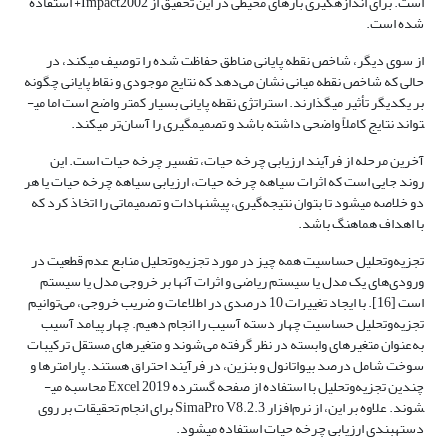
است. برای اندازه­گیری بارهای محیطی در این تحقیق از Impact2002+ استفاده
شده است.
از سوی دیگر، شاخص نقطه پایانی مناطق حفاظت شده را توصیف می­کند، در
حالی که شاخص نقطه میانی نشان می‌دهد که نتایج موجودی و نقاط پایانی چگونه
بر یکدیگر تأثیر می­گذارند. استراتژی نقطه پایانی بسیار کمتر واضح است اما می­
تواند نتایج کاملاً واضحی داشته باشد و تصمیم­گیری را آسان‌تر می­کند.
آخرین مرحله از فرآیند ارزیابی چرخه حیات، تفسیر چرخه حیات است. این
روند جایی است که اثرات سیاهه چرخه حیات، ارزیابی سیاهه چرخه حیات یا هر
دو خلاصه می­شود تا بتوان نتیجه‌گیری، پیشنهادات و تصمیماتی را اتخاذ کرد که
با اهداف هماهنگ باشد.
تجزیه‌وتحلیل حساسیت همه چیز در مورد تجزیه‌وتحلیل منابع عدم قطعیت در
ورودی‌های یک مدل یا سیستم ریاضی و اثرات آن­ها بر خروجی مدل یا سیستم
است [16]. با ایجاد تغییرات 10 درصدی در اطلاعات و ضریب خروجی، می‌توانیم
تجزیه‌وتحلیل حساسیت چهار دسته آسیب را انجام دهیم. چهار پیامد آسیب
به‌عنوان متغیرهای وابسته در نظر گرفته می‌شوند و متغیرهای مستقل ترکیبات
سوخت شامل درصد بیواتانول و بنزین، در فرآیند احتراق هستند. پارامترها و
چندین تجزیه‌وتحلیل با استفاده از صفحه گسترده Excel 2019 محاسبه می­
شوند. علاوه بر این، از نرم‌افزار SimaPro V8.2.3 برای انجام تحقیقات بر روی
دسته­بندی ارزیابی چرخه حیات استفاده می­شود.