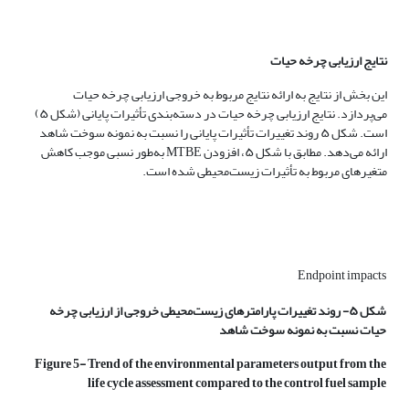
نتایج ارزیابی چرخه حیات
این بخش از نتایج به ارائه نتایج مربوط به خروجی ارزیابی چرخه حیات
می‌پردازد. نتایج ارزیابی چرخه حیات در دسته‌بندی تأثیرات پایانی (شکل ۵)
است. شکل ۵ روند تغییرات تأثیرات پایانی را نسبت به نمونه سوخت شاهد
ارائه می‌دهد. مطابق با شکل ۵، افزودن MTBE به‌طور نسبی موجب کاهش
متغیرهای مربوط به تأثیرات زیست‌محیطی شده است.
Endpoint impacts
شکل ۵- روند تغییرات پارامترهای زیست‌محیطی خروجی از ارزیابی چرخه
حیات نسبت به نمونه سوخت شاهد
Figure 5- Trend of the environmental parameters output from the
life cycle assessment compared to the control fuel sample