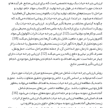
ارزیابی چرخه حیات یک رویه تخصصی است که برای ارزیابی منابع، فرآیندها و
خدمات مورد استفاده در طول چرخه تولید، از اکتساب مواد خام، تولید و
مراحل تا سیستم‌های مختلف تولید و اثرات بالقوه زیست‌محیطی آن فعالیت­ها
استفاده می­شود. در ابتدا، ارزیابی چرخه حیات از روشی استفاده می‌کند که
چگونه آیتم­های مختلف بر محیط تأثیر می‌گذارند. ارزیابی چرخه حیات یک
رویکرد استاندارد برای ارائه یک پایه علمی محکم برای پایداری محیطی برای
کسب و کارها و دولت­ها است [12]. ارزیابی چرخه حیات اثرات اکولوژیکی مواد
کامپوزیتی را در مورد ماهیت قابل بازیافت آن‌ها تجزیه‌وتحلیل می­کند [18].
تجزیه‌وتحلیل از گهواره تا گور اثرات زیست‌محیطی یک محصول یا خدمات را از
زمان تصور تا زمان دور انداختن آن، از جمله تمام مراحل ساخت، حمل‌ونقل،
مصرف کاربر نهایی و دفع زباله بررسی می­کند [12]. ارزیابی چرخه حیات دارای
چهار مرحله است: تعریف اهداف و دامنه، انجام تجزیه‌وتحلیل موجودی، انجام
ارزیابی تأثیر و تفسیر نتایج.
روش ارزیابی چرخه حیات شامل مرزهای سیستم و میزان جزئیات موردنیاز
است که می­تواند بر اساس کاربرد خاص و موضوع تحقیق متفاوت باشد. عمق و
دامنه یک مطالعه ارزیابی چرخه حیات بسته به اهداف مطالعه می‌تواند به‌طور
قابل‌توجهی متفاوت باشد. برای مطالعه حاضر، مرزهای سیستم شامل
آماده‌سازی نمونه سوخت و مرحله احتراق نمونه‌های سوخت می‌شود [16].
هدف اصلی این مطالعه ارزیابی چرخه حیات انجام یک ارزیابی جامع از اثرات
زیست‌محیطی آماده­سازی نمونه سوخت‌های حاوی بنزین و افزودنی