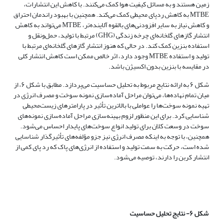
زمین هستند و به مسائل کیفیت هوا کمک می‌کنند. با کاهش این انتشارات،
MTBE به کاهش ردپای محیطی کمک می‌کند. همچنین با بهبود راندمان احتراق
و کاهش نیاز به سایر افزودنی‌های بالقوه آلاینده‌تر، MTBE می‌تواند به کاهش
انتشار گازهای گلخانه‌ای چرخه زندگی (GHG) مرتبط با تولید، حمل‌ونقل و
استفاده بنزین کمک کند. در حالی که هنوز انتشار گازهای گلخانه‌ای مرتبط با
تولید و استفاده MTBE وجود دارد، اثر خالص ممکن است کاهش انتشار کلی
در مقایسه با بنزین بدون اکسیژن باشد.
شکل ۶ به ارائه نتایج مربوط به تحلیل حساسیت می‌پردازد. مطابق با شکل ۶، از
میان تمام نهاده‌ها، می‌توان مراحل آماده‌سازی نمونه سوخت و مصرف انرژی در
تهیه نمونه سوخت‌ها را عواملی با بالاترین تأثیر در پارامترهای زیست‌محیطی
شناسایی کرد. برای این منظور لزوم بهینه‌سازی مراحل آماده‌سازی نمونه‌های
سوخت در وسعت کلان برای تولید انواع سوخت‌های پایدار احساس می‌شود.
همچنین، با توجه به اینکه مصرف انرژی نیز جزو مؤلفه‌های تأثیرگذار شناسایی
شده است، حرکت به سمت تولید و استفاده از انرژی‌های پاک که رد پای کمی از
انتشار کربن را دارند، توصیه می‌شود.
شکل ۶- نتایج تحلیل حساسیت