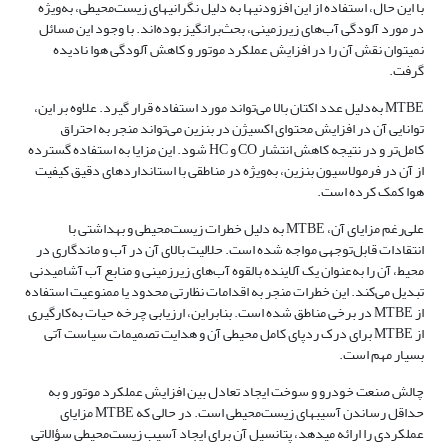
با این حال، استفاده از این افزودنی­ها به دلیل نگرانی­های زیست‌محیطی، به‌ویژه
در مورد آلودگی آب‌های زیرزمینی، بحث‌برانگیز بوده‌اند. با وجود این مسائل
نمی­توان نقش آن را در افزایش عملکرد موتور و کاهش آلودگی هوا نادیده
گرفت.
MTBE به‌دلیل عدد اکتان بالا می‌تواند مورد استفاده قرار گیرد. علاوه بر این،
توانایی آن در افزایش محتوای اکسیژن در بنزین می‌تواند منجر به احتراق
کامل‌تر و در نتیجه کاهش انتشار CO و HC شود. این مزایا به استفاده گسترده
از آن در فرمولاسیون بنزین، به‌ویژه در مناطقی با استانداردهای دقیق کیفیت
هوا کمک کرده است.
علی‌رغم مزایای آن، MTBE به دلیل خطرات زیست‌محیطی و بهداشتی با
انتقادات قابل‌توجهی مواجه شده است. حلالیت بالای آن در آب و ماندگاری در
محیط، آن را به‌عنوان یک آلاینده بالقوه آب‌های زیرزمینی و منابع آب آشامیدنی
تبدیل می‌کند. این خطرات منجر به اقدامات نظارتی محدود یا ممنوعیت استفاده
از MTBE در برخی مناطق شده است. بنابراین، ارزیابی چرخه حیات به‌کارگیری
از MTBE برای درک ردپای کامل محیطی آن و هدایت تصمیمات سیاست آتی
بسیار مهم است.
چالش صنعت خودرو و سوخت ایجاد تعادل بین افزایش عملکرد موتور و به
حداقل رساندن آسیب­های زیست‌محیطی است. در حالی که MTBE مزایای
عملکردی را ارائه می­دهد، پتانسیل آن برای ایجاد آسیب زیست‌محیطی سؤالاتی