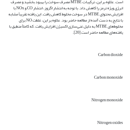
است. علاوه بر این، ترکیبات MTBE مصرف سوخت را بهبود بخشید و مصرف
انرژی ویژه ترمز را کاهش داد. با توجه به انتشار اگزوز، انتشار CO و NOx با
افزایش محتوای MTBE در سوخت مخلوط کاهش یافت. این یافته تقریباً مشابه
با نتایج به دست آمده از مطالعه حاضر بود. علاوه بر این، غلظت NO برای
مخلوط‌های MTBE به دلیل غنی‌سازی اکسیژن افزایش یافت. که کاملاً منطبق با
یافته‌های مطالعه حاضر است [20].
Carbon dioxide
Carbon monoxide
Nitrogen monoxide
Nitrogen oxides