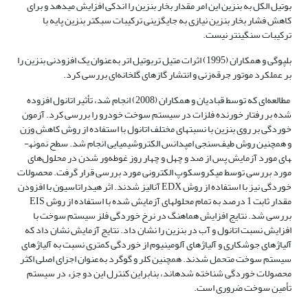
بوتیل الکل به بنزین این امر مقدار بخار بنزین را اندکی افزایش می­دهد و برای
کاهش فشار بخار بنزین نیازی به جایگزینی ترکیبات سبک­تر بنزین پایه با
ترکیبات سنگین­تر نیست.
بلپوگی و همکاران (1995) اثرات متیل تربوتیل اتر به‌عنوان یک افزودنی بنزین را
بر عملکرد موتور جرقه‌زنی و انتشار گازهای گلخانه‌ای بررسی کرد.
مطالعه‌ای که توسط قبادیان و همکاران (2008) انجام شد، تأثیر اتانول افزوده
شده بر رفتار خورنده فلزات در سیستم سوخت خودرو را بررسی کرد. آزمون
خوردگی بر روی بنزین با نسبت­های مختلف اتانول با استفاده از روش کاهش وزن
و همچنین روش طیف‌سنجی امپدانس الکتروشیمیایی انجام شد. سطح نمونه­
های مورد آزمایش پس از صد و چهل و چهار روز غوطه‌ور شدن در محلول‌های
مورد بررسی توسط میکروسکوپ الکترونی مورد بررسی قرار گرفت. محصولات
خوردگی نیز با استفاده از روش EDX آنالیز شدند. اثر هیدراتاسیون با افزودن
مقدار ثابت 1 درصد به تمام محلول­های آزمایش شده با استفاده از روش EIS
بررسی شد. نتایج افزایش هماهنگ در نرخ خوردگی فلز سیستم سوخت با
افزایش نسبت اتانول و آب در بنزین را نشان داد. نتایج آزمایش نشان داد که
آلیاژهای جوشکاری و آلیاژهای آلومینیوم از خوردگی کمتری نسبت به آلیاژهای
سیستم سوخت متحمل شدند. همچنین کلر و گوگرد به‌عنوان اجزای اصلی اکثر
محصولات خوردگی شناخته شده­اند، بنابراین کنترل این دو جزء در سیستم
تأمین سوخت ضروری است.