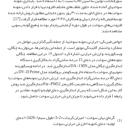
سورفکتانت توئین به اسپن 80 با نسبت 1 به 2 استفاده شد. پایداری نمونه
سوخت­های آماده شده، حاوی غلظت‌های مختلف افزودنی­ها با قرار دادن نمونه
سوخت‌ها در دمای اتاق به مدت ۳۰ روز بدون جابجایی مطابق با روش ارائه شده
توسط فیض اله زاده اردبیلی و همکاران (۲۰۲۱) مورد مطالعه قرار گرفت [17].
افزودنی‌های سوخت در طول دوره آزمایشی پایدار بودند و هیچ‌گونه رسوبی
مشاهده نشد.
خواص فیزیکی-حرارتی نمونه سوخت­ها، از جمله تأثیرگذارترین عوامل در
عملکرد و انتشار آلایندگی موتور است. از جمله این پارامترها، می‌توان به چگالی،
ویسکوزیته، و ارزش حرارتی، اشاره کرد (جدول ۲). در این مطالعه، چگالی
نمونه‌های سوخت در دمای 15 درجه سانتی‌گراد با به‌کارگیری دستگاه
اندازه‌گیری چگالی مدل DA-130N اندازه‌گیری شد. در ادامه ویسکوزیته
نمونه­های سوخت با استفاده از ویسکومتر بروکفیلد مدل DV-II Prime در
دمای 40 درجه سانتی‌گراد اندازه‌گیری شد. ارزش حرارتی نمونه‌های سوخت با
به‌کارگیری دستگاهی به نام بمب کالری­متر Par-PM52 اندازه‌گیری شد روش
کار به این شکل است که پس از اندازه‌گیری دمای اولیه و ثانویه، مقادیر در
رابطه 1 قرار داده می‌شوند تا میزان ارزش حرارتی سوخت حاصل شود.
گرمای نهان سوخت- (میزان کربنات+3/2×طول سیم)-2426×(دمای
(1)
اولیه-دمای ثانویه)=ارزش حرارتی سوخت