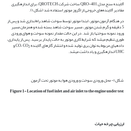
آلاینده سنج مدل QRO-401 ساخت شرکت QROTECH، برای اندازه­گیری
مقادیر آلاینده‌های خروجی از اگزوز موتور استفاده شد (شکل ۱).
در هنگام آزمون موتور، ابتدا موتور توسط سوخت شاهد راه‌اندازی ‌شد و پس از
5 دقیقه و گرم شدن موتور، مسیر سوخت شاهد بسته شده و همزمان مسیر
ورود نمونه سوخت­ها باز شد. در این حالت مقدار نمونه سوخت و هوای ورودی
طوری تنظیم می­شد که شرایط کاری موتور به حالت پایدار برسید. پس از پایداری،
داده­های مربوط به توان برق تولید شده و انتشار گازهای آلاینده CO، CO
و
2
UHC اندازه­گیری و یادداشت می­شد.
شکل ۱- محل ورودی سوخت و ورودی هوا به موتور تحت آزمون
Figure 1- Location of fuel inlet and air inlet to the engine under test
ارزیابی چرخه حیات