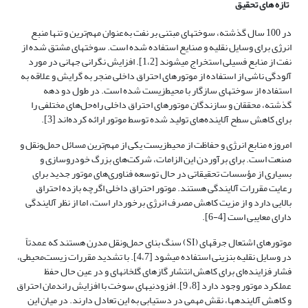
تازه های تحقیق
در 100 سال گذشته، سوخت­های مبتنی بر نفت به‌عنوان مهم‌ترین و تنها منبع
انرژی برای وسایل نقلیه و صنایع استفاده شده است. سوخت­های مشتق شده از
نفت از منابع فسیلی استخراج می­شوند [1،‌2]. افزایش نگرانی جهانی در مورد
آلودگی ناشی از استفاده از موتورهای احتراق داخلی منجر به گرایش و علاقه به
استفاده از سوخت­های سازگار با محیط‌زیست شده است. در طول دو دهه
گذشته، محققان و سازندگان موتورهای احتراق داخلی راه‌حل‌های مختلفی را
برای کاهش سطح آلاینده‌های تولید شده توسط موتور ارائه کرده‌اند [3].
امروزه منابع انرژی و حفاظت از محیط‌زیست یکی از مهم‌ترین مسائل حمل‌ونقل و
صنعت است. برای برآوردن این الزامات، شرکت‌های بزرگ خودروسازی و
بسیاری از مؤسسات تحقیقاتی در حال توسعه فناوری‌های موتور جدید برای
رعایت مقررات آلایندگی هستند. موتور احتراق داخلی اگرچه بازده احتراق
بالایی دارد و از مزیت کاهش مصرف انرژی برخوردار است، اما از نظر آلایندگی
دارای معایبی است [4-6].
موتورهای اشتعال جرقه­ای (SI) سنگ بنای حمل‌ونقل مدرن هستند که عمدتاً
در وسایل نقلیه بنزینی استفاده می­شود [4،7]. با تشدید مقررات زیست‌محیطی،
فشار فزاینده‌ای برای کاهش انتشار گازهای گلخانه­ای و در عین حال حفظ
عملکرد موتور وجود دارد [8، 9]. افزودنی­های سوخت با افزایش راندمان احتراق
و کاهش آلاینده­ها، نقش مهمی در دستیابی به این تعادل دارند. در میان این