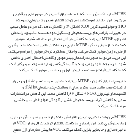
MTBE حاوی اکسیژن است که باعث احتراق کامل‌تر در موتورهای جرقه‌زنی
می‌شود. این احتراق تقویت‌شده می‌تواند انتشار هیدروکربن‌های نسوخته
(HC) و مونوکسید کربن (CO) (شکل ۴) را کاهش دهد، که هر دو عامل مهمی
در تغییرات پارامترهای زیست‌محیطی و تشکیل دود هستند. با بهبود راندمان
احتراق، MTBE می‌تواند به کاهش بار کلی محیطی مرتبط با انتشارات موتور
کمک کند. از طرفی دیگر، MTBE دارای درجه اکتان بالایی است که به جلوگیری
از ضربه زدن موتور کمک می‌کند و امکان عملکرد نرم‌تر موتور را فراهم می‌کند.
این مزیت می‌تواند منجر به راندمان بهتر موتور و کاهش احتمال احتراق ناقص
شود. در نتیجه، خودرو می‌تواند با آلایندگی کمتر و بازده سوخت بهتر کار کند،
که به کاهش اثرات زیست‌محیطی در طول چرخه عمر موتور کمک می‌کند.
با ترویج احتراق کامل‌تر، MTBE می‌تواند به‌طور غیرمستقیم تشکیل برخی از
ترکیبات مضر مانند هیدروکربن‌های آروماتیک چند حلقه‌ای (PAHs) و
اکسیدهای نیتروژن (NOx) (شکل ۴) را کاهش دهد. این کاهش در انتشارات
سمی به کاهش اثرات زیست‌محیطی ناشی از آلودگی هوا و خطرات بهداشتی
مرتبط کمک می‌کند.
MTBE می‌تواند پایداری بنزین را افزایش داده و از تبخیر و تخریب آن در طول
زمان جلوگیری کند. این پایداری به کاهش انتشار ترکیبات آلی فرار (VOC) از
ذخیره‌سازی و جابجایی بنزین کمک می‌کند. VOC‌ها پیش سازهای ازن سطح