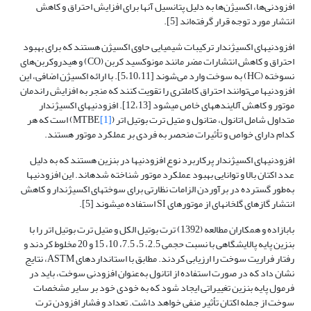
افزودنی‌ها، اکسیژن‌ها به دلیل پتانسیل آن­ها برای افزایش احتراق و کاهش
انتشار مورد توجه قرار گرفته‌اند [5].
افزودنی­های اکسیژن­دار ترکیبات شیمیایی حاوی اکسیژن هستند که برای بهبود
احتراق و کاهش انتشارات مضر مانند مونوکسید کربن (CO) و هیدروکربن‌های
نسوخته (HC) به سوخت وارد می‌شوند [5،10،11]. با ارائه اکسیژن اضافی، این
افزودنی­ها می‌توانند احتراق کامل­تری را تقویت کنند که منجر به افزایش راندمان
موتور و کاهش آلاینده­های خاص می­شود [12،13]. افزودنی­های اکسیژن­دار
متداول شامل اتانول، متانول و متیل ترت بوتیل اتر (
[1]
MTBE) است که هر
کدام دارای خواص و تأثیرات منحصر به فردی بر عملکرد موتور هستند.
افزودنی­های اکسیژن­دار پرکاربرد نوع افزودنی­ها در بنزین هستند که به دلیل
عدد اکتان بالا و توانایی بهبود عملکرد موتور شناخته شده­اند. این افزودنی­ها
به‌طور گسترده در برآوردن الزامات نظارتی برای سوخت­های اکسیژن­دار و کاهش
انتشار گازهای گلخانه­ای از موتورهای SI استفاده می­شوند [5].
بابازاده و همکاران مطالعه (1392) ترت بوتیل الکل و متیل ترت بوتیل اتر را با
بنزین پایه پالایشگاهی با نسبت حجمی 2.5، 5، 7.5، 10، 15 و 20 مخلوط کردند و
رفتار فراریت سوخت را ارزیابی کردند. مطابق با استانداردهای ASTM، نتایج
نشان داد که در صورت استفاده از اتانول به‌عنوان افزودنی سوخت، باید در
فرمول پایه بنزین تغییراتی ایجاد شود که به خودی خود بر سایر مشخصات
سوخت از جمله اکتان تأثیر منفی خواهد داشت. تعداد و فشار افزودن ترت