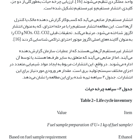
واحد عملکردی تنظیم می‌شوند [16]. ارزیابی چرخه حیات به‌طورکلی از دو جزء
کلیدی، انتشار مستقیم و غیرمستقیم تشکیل شده است.
انتشار مستقیم از منابعی می‌آید که کسب‌وکار گزارش دهنده مالک یا کنترل
آن‌ها است. این مطالعه انتشار مستقیم را با مرحله احتراق، که به‌عنوان انتشار
اگزوز شناخته می‌شود، مرتبط می‌کند. تحقیقات قبلی NOx، O2، CO2 و CO را
به‌عنوان آلاینده‌های اصلی اگزوز موتور احتراق تراکمی شناسایی کردند [16].
انتشار غیرمستقیم آن‌هایی هستند که از عملیات سازمان گزارش‌دهنده
می‌آیند، اما از منابعی می‌آیند که متعلق به سایر طرف‌ها هستند یا توسط آن
اداره می‌شوند. در واقع، این انتشارات مربوط به ایجاد مواد شیمیایی متعدد در
اجزای مختلف سیستم تولید برق است. مقدار هر ورودی موردنیاز برای این
انتشارات. جدول ۲ سیاهه تهیه شده برای این مطالعه را نشان می‌دهد.
جدول ۲- سیاهه چرخه حیات
Table 2- Life cycle inventory
Value
Item
Fuel sample preparation (FU= 1 kg of fuel sample)
Based on fuel sample requirement
Ethanol