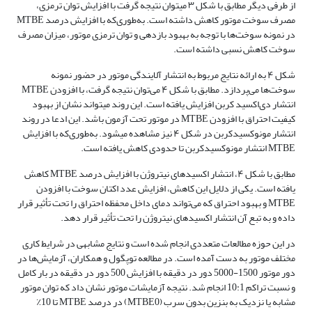
از طرفی دیگر مطابق با شکل ۳ می­توان نتیجه گرفت با افزایش توان ترمزی،
مصرف سوخت موتور کاهش داشته است. به‌طوری‌که با افزایش درصد MTBE
در نمونه سوخت‌ها با توجه به بهبود بازدهی و توان ترمزی موتور، میزان مصرف
سوخت کاهش نسبی داشته است.
شکل ۴ به ارائه نتایج مربوط به انتشار آلایندگی موتور در حضور نمونه
سوخت‌ها می‌پردازد. مطابق با شکل ۴ می‌توان نتیجه گرفت، با افزودن MTBE
انتشار دی‌اکسید کربن افزایش یافته است. این روند می­تواند نشان از بهبود
کیفیت احتراق با افزودن MTBE در موتور تحت آزمون باشد. این ادعا در روند
انتشار مونوکسیدکربن در شکل ۴ نیز مشاهده می­شود. به‌طوری‌که با افزایش
MTBE انتشار مونوکسیدکربن تا حدودی کاهش یافته است.
مطابق با شکل ۴، انتشار اکسیدهای نیتروژن با افزایش درصد MTBE کاهش
یافته است. یکی از دلایل این کاهش، افزایش عدد اکتان سوخت با افزودن
MTBE و بهبود احتراق که می‌تواند دمای داخل محفظه احتراق را تحت تأثیر قرار
داده و به تبع آن انتشار اکسیدهای نیتروژن را تحت تأثیر قرار دهد.
در این حوزه مطالعات متعددی انجام شده است و نتایج مشابهی در شرایط کاری
مختلف موتور به دست آمده است. در مطالعه توپگول و همکاران،‌ آزمایش‌ها در
دور موتور 1500-5000 دور در دقیقه با افزایش 500 دور در دقیقه در بار کامل
و نسبت تراکم 10:1 انجام شد. نتیجه آزمایشات موتور نشان داد که توان موتور
مشابه یا نزدیک به بنزین بدون سرب (MTBE0) در درصد MTBE تا 10٪