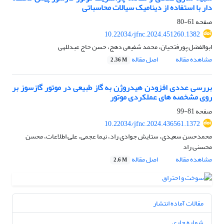
دار با استفاده از دینامیک سیالات محاسباتی
صفحه
61-80
10.22034/jfnc.2024.451260.1382
ابوالفضل پورفتحیان، محمد شفیعی دهج، حسن حاج عبدللهی
مشاهده مقاله
اصل مقاله
2.36 M
بررسی عددی افزودن هیدروژن به گاز طبیعی در موتور گازسوز بر
روی مشخصه های عملکردی موتور
صفحه
81-99
10.22034/jfnc.2024.436561.1372
محمدحسن سعیدی، ستایش جوادی راد، نیما عجمی، علی اطلاعات، محسن
محسنی راد
مشاهده مقاله
اصل مقاله
2.6 M
مقالات آماده انتشار
شماره جاری