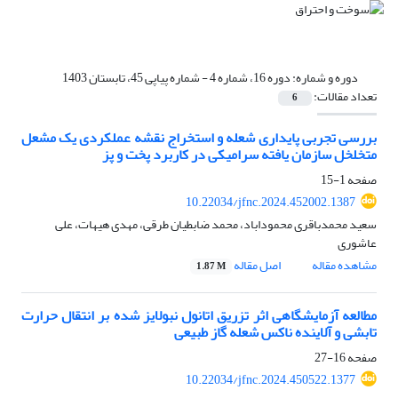
دوره و شماره:
دوره 16، شماره 4 - شماره پیاپی 45، تابستان 1403
تعداد مقالات:
6
بررسی تجربی پایداری شعله و استخراج نقشه عملکردی یک مشعل
متخلخل سازمان یافته سرامیکی در کاربرد پخت و پز
صفحه
1-15
10.22034/jfnc.2024.452002.1387
سعید محمدباقری محموداباد، محمد ضابطیان طرقی، مهدی هیهات، علی
عاشوری
مشاهده مقاله
اصل مقاله
1.87 M
مطالعه آزمایشگاهی اثر تزریق اتانول نبولایز شده بر انتقال حرارت
تابشی و آلاینده ناکس شعله گاز طبیعی
صفحه
16-27
10.22034/jfnc.2024.450522.1377