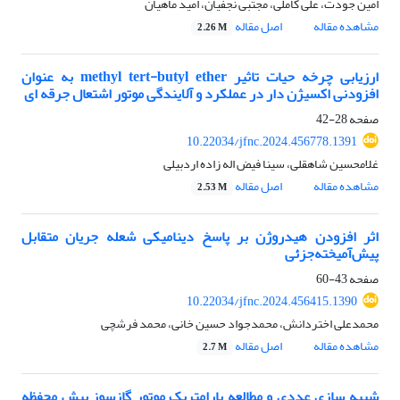
امین جودت، علی کاملی، مجتبی نجفیان، امید ماهیان
مشاهده مقاله
اصل مقاله
2.26 M
ارزیابی چرخه حیات تاثیر methyl tert-butyl ether به عنوان
افزودنی اکسیژن دار در عملکرد و آلایندگی موتور اشتعال جرقه ای
صفحه
28-42
10.22034/jfnc.2024.456778.1391
غلامحسین شاهقلی، سینا فیض اله زاده اردبیلی
مشاهده مقاله
اصل مقاله
2.53 M
اثر افزودن هیدروژن بر پاسخ دینامیکی شعله جریان متقابل
پیش‌آمیخته‌جزئی
صفحه
43-60
10.22034/jfnc.2024.456415.1390
محمدعلی اختردانش، محمدجواد حسین خانی، محمد فرشچی
مشاهده مقاله
اصل مقاله
2.7 M
شبیه سازی عددی و مطالعه پارامتریک موتور گازسوز پیش محفظه