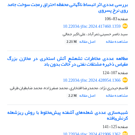
بررسی عددی اثر انبساط ناگهانی محفظه احتراق رمجت سوخت جامد
روی نرخ پسروی
صفحه
83-106
10.22034/jfnc.2024.417460.1359
سید ناصر حسینی تمرآباد، علی اکبر جمالی
مشاهده مقاله
اصل مقاله
2.21 M
مطالعه عددی مخاطرات تشعشعِ آتش استخری در مخازن بزرگ
مقیاس ذخیره مشتقات نفتی در حالت بدون باد
صفحه
107-124
10.22034/jfnc.2024.428954.1366
قاسم حیدری نژاد، محمدرضا افتخاری، محمد صفرزاده، محمد ضابطیان طرقی
مشاهده مقاله
اصل مقاله
2.2 M
شبیه‌سازی عددی شعله‌های ‌آشفته پیش‌مخلوط با روش ریزشعله
کرنش‌یافته
صفحه
125-141
10.22034/jfnc.2024.421906.1362