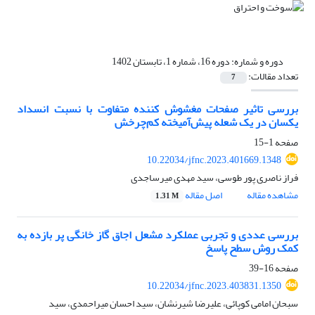
دوره و شماره:
دوره 16، شماره 1، تابستان 1402
تعداد مقالات:
7
بررسی تاثیر صفحات مغشوش کننده متفاوت با نسبت انسداد
یکسان در یک شعله پیش‌آمیخته کم‌چرخش
صفحه
1-15
10.22034/jfnc.2023.401669.1348
فراز ناصری پور طوسی، سید مهدی میرساجدی
مشاهده مقاله
اصل مقاله
1.31 M
بررسی عددی و تجربی عملکرد مشعل اجاق گاز خانگی پر بازده به
کمک روش سطح پاسخ
صفحه
16-39
10.22034/jfnc.2023.403831.1350
سبحان امامی کوپائی، علیرضا شیرنشان، سید احسان میراحمدی، سید