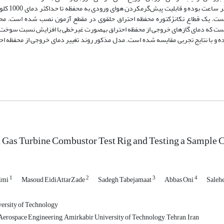
ساخته­شده، قادر به آزمایش محفظه 
ونگر قادر به انجام آزمایش با انواع سوخت‌های مایع، گاز طبیعی و LPG است. یک قطاع تک­انژکتوره محفظه احتراق حلقوی در مقطع آزمون نصب ش
ست که دمای گازهای خروجی از محفظه احتراق به­صورت غیرخطی با افزایش نسبت سوخت 
ده و با نتایج تجربی مقایسه شده است. مدل مذکور روند تغییر دمای خروجی از محفظه احت
 Gas Turbine Combustor Test Rig and Testing a Sample
1
2
3
4
imi
Masoud EidiAttarZade
Sadegh Tabejamaat
Abbas Oni
Saleh
2
ersity of Technology
erospace Engineering, Amirkabir University of Technology, Tehran, Iran