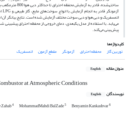
آزم
اتمسفریک و دبی هوا و دبی سوخت مختلف آزمایش شده است. نتایج بیانگر آن ا
می‌یابد. با استفاده از مدل یک­بعدی، دمای خروجی از محفظه احتراق پیش­بینی ش
پیش‌بینی می‌کند.
کلیدواژه‌ها
توربین گاز
محفظه احتراق
آزمونگر
مقطع آزمون
اتمسفریک
عنوان مقاله
English
 Combustor at Atmospheric Conditions
نویسندگان
English
4
5
6
e Zahab
MohammadMahdi BalZade
Benyamin Kankashvar