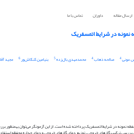
ارسال مقاله
داوران
تماس با ما
ه نمونه در شرایط اتمسفریک
6
5
4
4
 عونی
صالحه ذهاب
محمدمهدی بال‌زده
بنیامین کنکاش‌ور
مجید آقا
فظه نمونه در شرایط اتمسفریک پرداخته شده است. از این آزمونگر می‌توان به­منظور برر
 بررسی ترکیب گازهای خروجی، توزیع دمای گازهای خروجی و دمای جداره‌ محفظه‌ استفاده