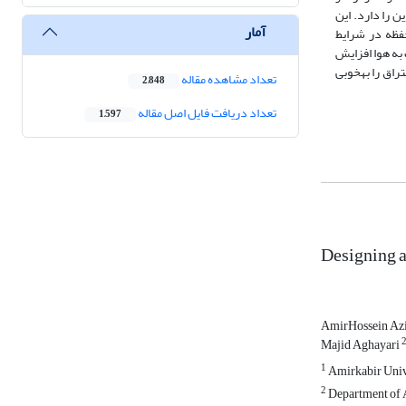
احتراق تا حداکثر دبی هوا 800 مترمکعب بر ساعت بوده و قابلیت پیش‌گرم­کردن هوای ورودی به محفظه تا حداکثر دمای 1000 کلوین را دارد. این
آمار
ده است. محفظه در شرایط
به هوا افزایش
راق را به­خوبی
تعداد مشاهده مقاله
2,848
تعداد دریافت فایل اصل مقاله
1,597
Designing a
AmirHossein Az
Majid Aghayari
1
Amirkabir Univ
2
Department of A