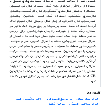
اکسیژن-غنی و سوخت-اکسیژن می‌شود. شبیه‌سازی‌های عددی با
استفاده از نرم‌افزار اپن‌فوم انجام شده است. از مدل کی-اپسیلون
استاندارد، به‌منظور مدل‌سازی آشفتگی و از مدل فاز گسسته، به‌منظور
مدل‌سازی تشعشعی، استفاده شده است. همچنین، به‌منظور
اعتبارسنجی‌ مدل احتراقی، از چهار مدل برمبنای مدل مفهوم اتلاف
گردابه استفاده شده است. بررسی‌ها بر روی توزیع دما، تاخیر در
اشتعال، رنگ شعله و تغییرات رادیکال هیدروکسیل برای بررسی
ساختار شعله انجام شده است. نتایج نشان می‌دهند که با انتقال از
احتراق سوخت-هوای بدون شعله به احتراق اکسیژن-غنی و سوخت-
اکسیژن بدون شعله، که همراه با جایگزینی بخش یا تمام کسر جرمی
نیتروژن با دی‌اکسیدکربن است، بیشینه دمای شعله، به­علت ظرفیت
حرارتی بالاتر دی‌اکسیدکربن و حضور فعال‌تر آن در واکنش‌های
گرماگیر، کاهش می‌یابد. علاوه‌بر این، وجود دی‌اکسیدکربن در شرایط
احتراقی اکسیژن-غنی و سوخت-اکسیژن سبب می‌شود تا فرایند
اشتعال با تاخیر همراه شده و از غلظت رادیکال تحریک­شده متیلایدین
(CH*)، که عامل انتشار نور مرئی است، به­صورت قابل توجهی کاسته
‌شود.
کلیدواژه‌ها
احتراق بدون شعله
تزریق دی‌اکسید کربن
احتراق اکسیژن غنی
احتراق سوخت- اکسیژن
ساختار شعله