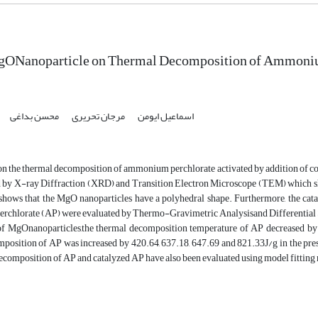
MgONanoparticle on Thermal Decomposition of Ammoni
اسماعیل ایومن
مرجان تحریری
محسن بداغی
 on the thermal decomposition of ammonium perchlorate activated by addition o
d by X-ray Diffraction (XRD) and Transition Electron Microscope (TEM) which sho
ows that the MgO nanoparticles have a polyhedral shape. Furthermore, the cata
chlorate (AP) were evaluated by Thermo-Gravimetric Analysisand Differential 
of MgOnanoparticles,the thermal decomposition temperature of AP decreased by 10
position of AP was increased by 420.64, 637.18, 647.69 and 821.33J/g in the prese
ecomposition of AP and catalyzed AP have also been evaluated using model fitting