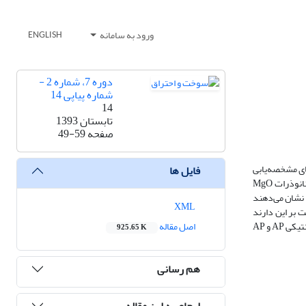
ورود به سامانه
ENGLISH
دوره 7، شماره 2 -
شماره پیاپی 14
14
تابستان 1393
صفحه
49-59
ت و نانوذرات اکسید منیزیم (MgO) تجاری بررسی شده است. مشخصات نانوذرات MgO با روش‌های مشخصه‌یابی
فایل ها
XRD و TEM بررسی شده است، که این آنالیزها متوسط اندازه این نانوذرات را به ­ترتیب 24 و nm20 نشان می‌دهند. همچنین، تصویر آنالیز TEM نشان می‌دهد که نانوذرات MgO
A) با آنالیزهای گرمایی DSC و TGA بررسی شده، که نتایج نشان می‌دهند
XML
دا می‌کنند. همچنین، نتایج دلالت بر این دارند
که گرمای تجزیه حاصل از AP در حضور 1، 2، 3 و 4 درصد وزنی از نانوذرات MgO به­ ترتیب 420/64، 637/18، 647/69 و J/g 821/33 افزایش پیدا می‌کنند. پارامترهای سینتیکی AP و AP
اصل مقاله
925.65 K
هم رسانی
ارجاع به این مقاله