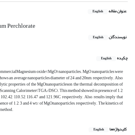
عنوان مقاله
English
um Perchlorate
نویسندگان
English
چکیده
English
f commercialMagnesium oxide (MgO) nanoparticles. MgO nanoparticles were
ws an average nanoparticles diameter of 24 and 20nm, respectively. Also,
lytic properties of the MgOnanoparticleson the thermal decomposition of
Scanning Calorimeter(TGA/DSC). This method showed in presence of 1, 2,
2.42, 110.52, 116.47 and 121.96C, respectively. Also, results imply that
nce of 1, 2, 3 and 4 wt% of MgOnanoparticles, respectively. The kinetics of
 method.
کلیدواژه‌ها
English