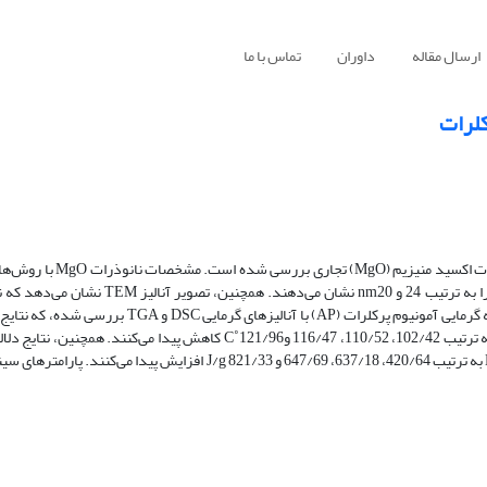
ارسال مقاله
داوران
تماس با ما
کلرات
در این تحقیق، تجزیه گرمایی نانوکامپوزیت‌های حاوی آمونیوم پرکلرا
دارای شکل چندوجهی ­اند. به­ علاوه، خواص کاتالیزوری نانوذرات MgO بر تجزیه گرمایی آمونیوم پرکلرات (P
دماهای تجزیه گرمایی AP در حضور 1، 2، 3 و 4 درصد وزنی از نانوذرات MgO به ­ترتیب 102/42، 110/52، 116/47 وC˚121/96 کاهش پی