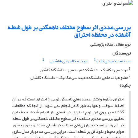
بررسی عددی اثر سطوح مختلف ناهمگنی بر طول شعله
آشفته در محفظه احتراق
نوع مقاله : مقاله پژوهشی
نویسندگان
2
1
سیدمحمدمهدی ثابت
سید عبدالمهدی هاشمی
1
مهندسی مکانیک - دانشکده مهندسی - دانشگاه کاشان
2
عضو هیات علمی دانشکده مهندسی مکانیک - دانشگاه کاشان
چکیده
احتراق مخلوط واکنش‌دهنده‌های ناهمگن نوعی از احتراق است که در آن
اختلاط سوخت و هوا به­ طور کامل انجام نمی­ شود. از آنجا که مطالعات
گذشته بر روی این نوع احتراق در فضای باز انجام‌ شده، هدف این
تحقیق بررسی عددی مشاهده اثر سطوح مختلف ناهمگنی بر طول شعله
در دبی‌ها و نسبت هم‌ارزی‌های مختلف در فضای بسته و بدون حضور
هوای محیط و نفوذ آن بر شعله است. در این بررسی عددی از مدل‌سازی
معادلات ناویراستوکس به روش میانگین‌گیری رینولدز و مدل‌سازی