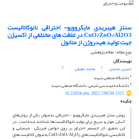
سنتز هیبریدی مایکروویو- احتراقی نانوکاتالیست
CuO/ZnO/Al2O3 در غلظت های مختلفی از اکسیژن
جهت تولید هیدروژن از متانول
نوع مقاله : مقاله پژوهشی
نویسندگان
2
1
حسین عجمین
محمد حقیقی
1
دانشگاه صنعتی سهند
2
دانشکده مهندسی شیمی، دانشگاه صنعتی سهند
10.22034/jfnc.2022.336530.1315
چکیده
روش سنتز هیبریدی مایکروویو - احتراقی به‌عنوان یکی از روش‌های
آسان، موثر و سریع برای تولید نانوکاتالیست‌ها‌ شناخته شده است. در
این تحقیق، اثر اتمسفر احتراق بر روی خواص فیزیکی – شیمیایی و
کاتالیستی نانوکاتالیست‌های CuO/ZnO/Al
O
به‌عنوان کاتالیست‌های
2
3