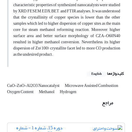
characteristic properties of synthesized nanocatalysts were studied
by XRD, FESEM, EDX, BET, and FTIR analyses. It was understood
that the crystallinity of copper species is lower than the other
samples which led to higher dispersion of copper sites as the main
core for steam methanol reforming reaction. Moreover, higher
surface area and better surface morphology of CZA-O60N40
resulted in higher methanol conversion. Nevertheless, its higher
dispersion of Zn(100) crystallite facet led to more CO production
as the undesired product.
کلیدواژه‌ها
English
CuO-ZnO-Al2O3 Nanocatalyst
Microwave Assisted Combustion
Oxygen Content
Methanol
Hydrogen
مراجع
دوره 15، شماره 1 - شماره