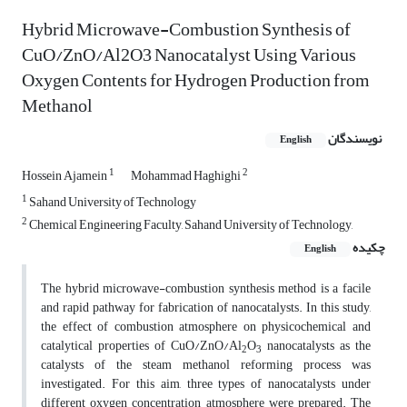
Hybrid Microwave-Combustion Synthesis of
CuO/ZnO/Al2O3 Nanocatalyst Using Various
Oxygen Contents for Hydrogen Production from
Methanol
نویسندگان
English
1
2
Hossein Ajamein
Mohammad Haghighi
1
Sahand University of Technology
2
Chemical Engineering Faculty, Sahand University of Technology,
چکیده
English
The hybrid microwave-combustion synthesis method is a facile
and rapid pathway for fabrication of nanocatalysts. In this study,
the effect of combustion atmosphere on physicochemical and
catalytical properties of CuO/ZnO/Al
O
nanocatalysts as the
2
3
catalysts of the steam methanol reforming process was
investigated. For this aim, three types of nanocatalysts under
different oxygen concentration atmosphere were prepared. The