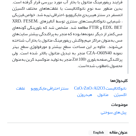
فرایند ریفورمینگ متانول با بخار آب مورد بررسی قرار گرفته است.
بدین منظور سه نوع نانوکاتالیست با غلظت‌ها‌های مختلف اکسیژن
اتمسفر در سنتز هیبریدی مایکروویو – احتراقی تهیه شد. خواص فیزیکی
– شیمیایی نانوکاتالیست‌های سنتزی توسط آنالیزهای XRD، FESEM،
EDX، BET و FTIR مطالعه شد. مشخص شد که بلورینگی گونه‌ها‌ی
مس کمتر از دیگر نمونه‌ها‌ بوده که منجر به پراکندگی بیشتر سایت‌های
مس به‌عنوان مراکز مهم واکنش ریفورمینگ متانول با بخارآب شناخته
می‌شوند. علاوه بر این مساحت سطح بیشتر و مورفولوژی سطح بهتر
نمونه CZA-O60N40 منجر به تبدیل متانول بالاتر شده است. ولی
پراکندگی صفحه بلوری Zn(100) منجر به تولید منوکسید کربن به‌عنوان
محصول نامطلوب شده است.
کلیدواژه‌ها
نانوکاتالیست CuO/ZnO/Al2O3
سنتز احتراقی مایکروویو
غلظت
اکسیژن
متانول
هیدروژن
موضوعات
پیل های سوختی
عنوان مقاله
English